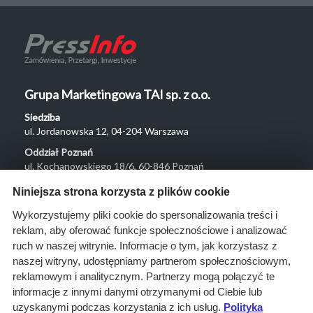
Grupa Marketingowa TAI sp. z o.o.
Siedziba
ul. Jordanowska 12, 04-204 Warszawa
Oddział Poznań
ul. Kochanowskiego 18/6, 60-846 Poznań
Menu
Niniejsza strona korzysta z plików cookie
O nas
Wykorzystujemy pliki cookie do spersonalizowania treści i
reklam, aby oferować funkcje społecznościowe i analizować
Rozwiązania
ruch w naszej witrynie. Informacje o tym, jak korzystasz z
Monitoring
naszej witryny, udostępniamy partnerom społecznościowym,
przetargów
reklamowym i analitycznym. Partnerzy mogą połączyć te
informacje z innymi danymi otrzymanymi od Ciebie lub
Raporty
uzyskanymi podczas korzystania z ich usług.
Polityka