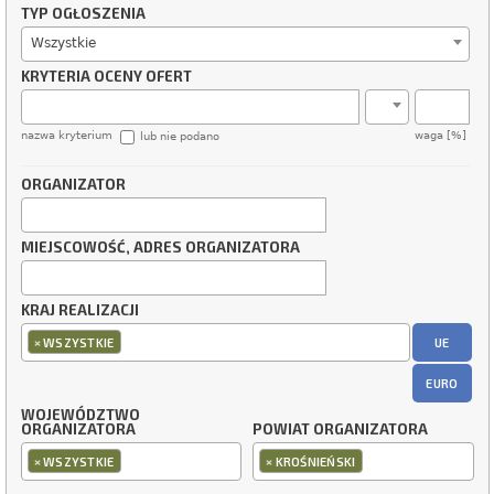
TYP OGŁOSZENIA
Wszystkie
KRYTERIA OCENY OFERT
nazwa kryterium
waga [%]
lub nie podano
ORGANIZATOR
MIEJSCOWOŚĆ, ADRES ORGANIZATORA
KRAJ REALIZACJI
×
UE
WSZYSTKIE
EURO
WOJEWÓDZTWO
ORGANIZATORA
POWIAT ORGANIZATORA
×
×
WSZYSTKIE
KROŚNIEŃSKI