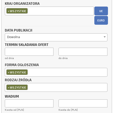
KRAJ ORGANIZATORA
×
UE
WSZYSTKIE
EURO
DATA PUBLIKACJI
Dowolna
TERMIN SKŁADANIA OFERT
od dnia
do dnia
FORMA OGŁOSZENIA
×
WSZYSTKIE
RODZAJ ŹRÓDŁA
×
WSZYSTKIE
WADIUM
Kwota od [PLN]
Kwota do [PLN]