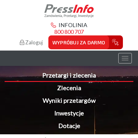
INFOLINIA
800 800 707
Zaloguj
WYPRÓBUJ ZA DARMO
Toggl
naviga
Przetargi i zlecenia
Zlecenia
Wyniki przetargów
Inwestycje
Dotacje