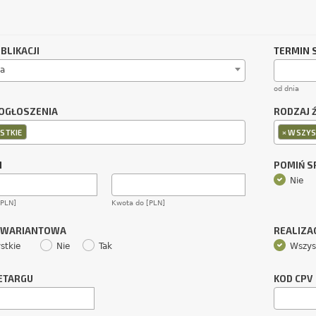
BLIKACJI
TERMIN 
a
od dnia
OGŁOSZENIA
RODZAJ 
×
STKIE
WSZYS
M
POMIŃ 
Nie
[PLN]
Kwota do [PLN]
 WARIANTOWA
REALIZA
stkie
Nie
Tak
Wszys
ETARGU
KOD CPV