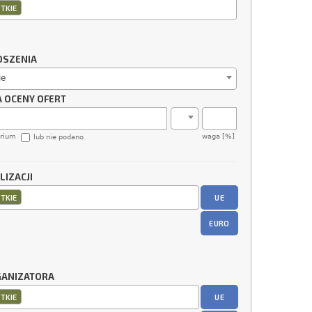
TKIE
OSZENIA
ie
A OCENY OFERT
erium
waga [%]
lub nie podano
LIZACJI
UE
TKIE
EURO
GANIZATORA
UE
TKIE