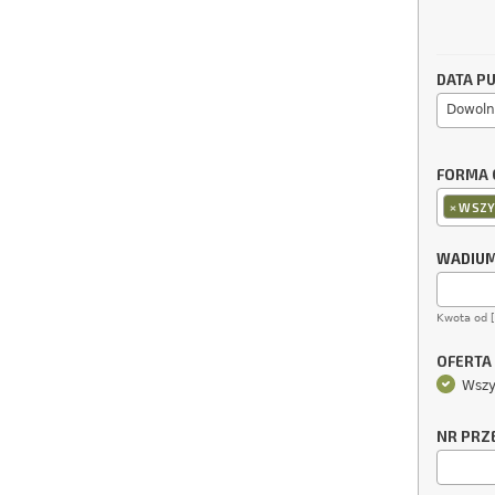
DATA PU
Dowoln
FORMA 
×
WSZY
WADIU
Kwota od 
OFERTA
Wszy
NR PRZ