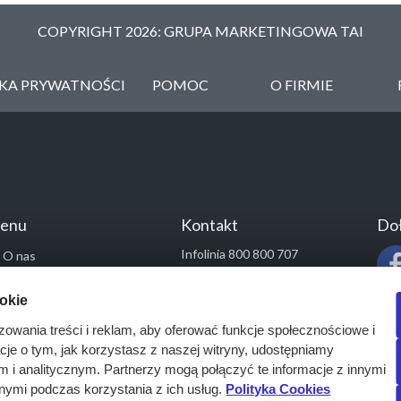
COPYRIGHT 2026: GRUPA MARKETINGOWA TAI
YKA PRYWATNOŚCI
POMOC
O FIRMIE
enu
Kontakt
Doł
Infolinia 800 800 707
O nas
kontakt@pressinfo.pl
Rozwiązania
ookie
Monitoring przetargów
zowania treści i reklam, aby oferować funkcje społecznościowe i
Raporty przetargowe
acje o tym, jak korzystasz z naszej witryny, udostępniamy
Ustawienia cookies
i analitycznym. Partnerzy mogą połączyć te informacje z innymi
Kontakt
nymi podczas korzystania z ich usług.
Polityka Cookies