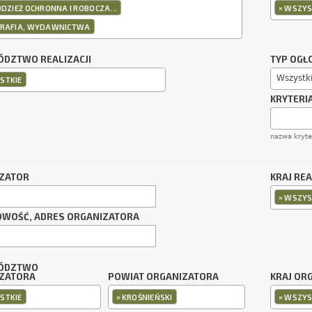
×
ODZIEŻ OCHRONNA I ROBOCZA...
WSZYS
GRAFIA, WYDAWNICTWA
DZTWO REALIZACJI
TYP OGŁ
Wszystk
STKIE
KRYTERI
nazwa kryt
ZATOR
KRAJ REA
×
WSZYS
OWOŚĆ, ADRES ORGANIZATORA
ÓDZTWO
ZATORA
POWIAT ORGANIZATORA
KRAJ OR
×
×
STKIE
KROŚNIEŃSKI
WSZYS