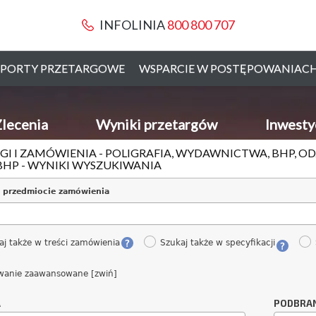
INFOLINIA
800 800 707
PORTY PRZETARGOWE
WSPARCIE W POSTĘPOWANIAC
lecenia
Wyniki przetargów
Inwesty
GI I ZAMÓWIENIA - POLIGRAFIA, WYDAWNICTWA, BHP, O
BHP - WYNIKI WYSZUKIWANIA
 przedmiocie zamówienia
aj także w treści zamówienia
Szukaj także w specyfikacji
wanie zaawansowane [zwiń]
A
PODBRA