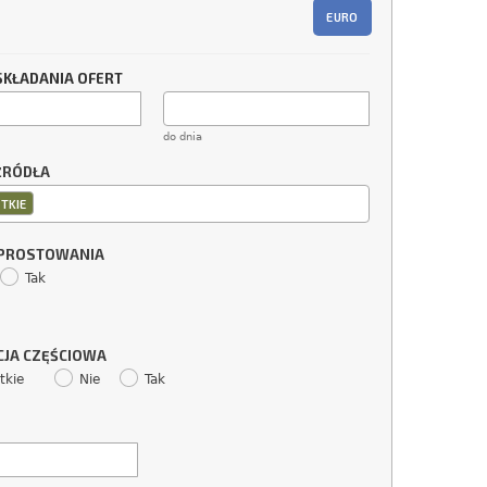
EURO
SKŁADANIA OFERT
do dnia
ŹRÓDŁA
TKIE
SPROSTOWANIA
Tak
CJA CZĘŚCIOWA
tkie
Nie
Tak