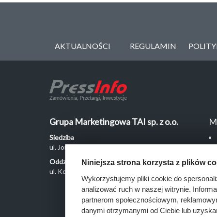
AKTUALNOŚCI
REGULAMIN
POLIT
Grupa Marketingowa TAI sp. z o.o.
M
Siedziba
ul. Jordanowska 12, 04-204 Warszawa
Oddział Poznań
Niniejsza strona korzysta z plików c
ul. Kochanowskiego 18/6, 60-846 Poznań
Wykorzystujemy pliki cookie do spersonali
analizować ruch w naszej witrynie. Inform
partnerom społecznościowym, reklamowym 
danymi otrzymanymi od Ciebie lub uzyska