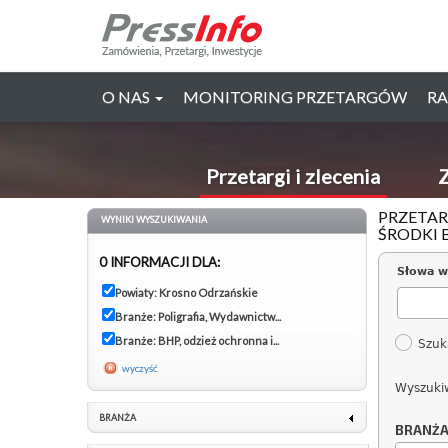
O NAS
MONITORING PRZETARGÓW
RA
Przetargi i zlecenia
Z
PRZETAR
WYNIKI WYSZUKIWANIA
ŚRODKI 
0 INFORMACJI DLA:
Słowa w
Powiaty: Krosno Odrzańskie
Branże: Poligrafia, Wydawnictw...
Branże: BHP, odzież ochronna i...
Szuk
wyczyść
Wyszuki
BRANŻA
BRANŻ