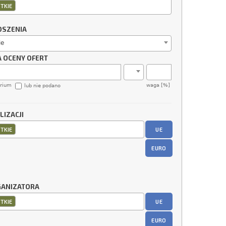
TKIE
OSZENIA
ie
A OCENY OFERT
erium
waga [%]
lub nie podano
LIZACJI
UE
TKIE
EURO
GANIZATORA
UE
TKIE
EURO