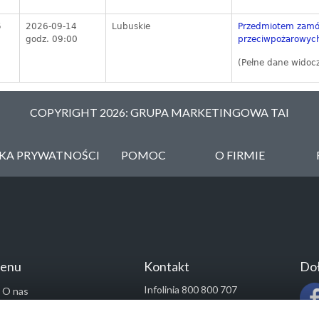
6
2026-09-14
Lubuskie
Przedmiotem zamów
godz. 09:00
przeciwpożarowych
(Pełne dane widoc
COPYRIGHT 2026: GRUPA MARKETINGOWA TAI
YKA PRYWATNOŚCI
POMOC
O FIRMIE
enu
Kontakt
Doł
Infolinia 800 800 707
O nas
kontakt@pressinfo.pl
Rozwiązania