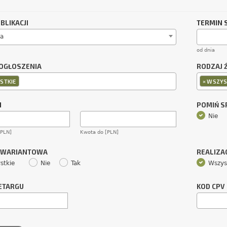
BLIKACJI
TERMIN 
a
od dnia
OGŁOSZENIA
RODZAJ 
×
STKIE
WSZYS
M
POMIŃ 
Nie
[PLN]
Kwota do [PLN]
 WARIANTOWA
REALIZA
stkie
Nie
Tak
Wszys
ETARGU
KOD CPV