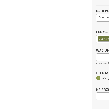
DATA PU
Dowoln
FORMA 
×
WSZY
WADIU
Kwota od 
OFERTA
Wszy
NR PRZ