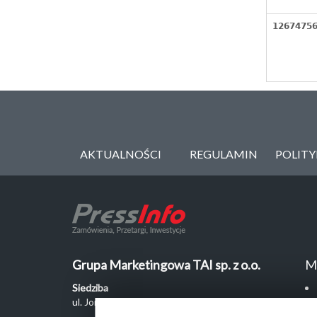
1267475
AKTUALNOŚCI
REGULAMIN
POLIT
Grupa Marketingowa TAI sp. z o.o.
M
Siedziba
ul. Jordanowska 12, 04-204 Warszawa