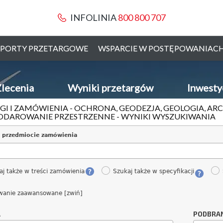
INFOLINIA
800 800 707
PORTY PRZETARGOWE
WSPARCIE W POSTĘPOWANIAC
lecenia
Wyniki przetargów
Inwesty
GI I ZAMÓWIENIA - OCHRONA, GEODEZJA, GEOLOGIA, AR
DAROWANIE PRZESTRZENNE - WYNIKI WYSZUKIWANIA
 przedmiocie zamówienia
aj także w treści zamówienia
Szukaj także w specyfikacji
wanie zaawansowane [zwiń]
A
PODBRA