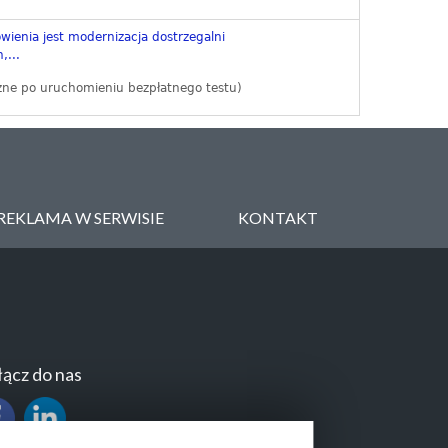
ienia jest modernizacja dostrzegalni
,...
zne po uruchomieniu bezpłatnego testu)
REKLAMA W SERWISIE
KONTAKT
ącz do nas