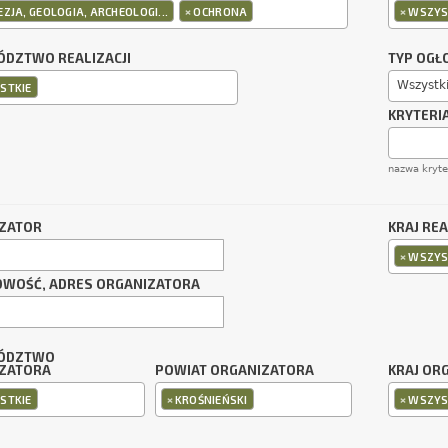
×
×
ZJA, GEOLOGIA, ARCHEOLOGI...
OCHRONA
WSZYS
DZTWO REALIZACJI
TYP OGŁ
Wszystk
STKIE
KRYTERI
nazwa kryt
ZATOR
KRAJ REA
×
WSZYS
OWOŚĆ, ADRES ORGANIZATORA
ÓDZTWO
ZATORA
POWIAT ORGANIZATORA
KRAJ OR
×
×
STKIE
KROŚNIEŃSKI
WSZYS