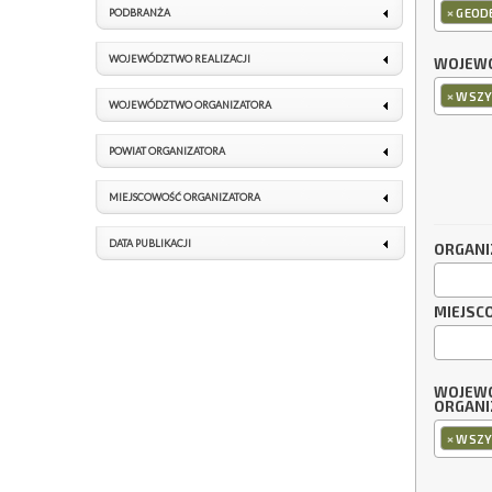
×
GEODE
PODBRANŻA
WOJEWÓDZTWO REALIZACJI
WOJEWÓ
×
WSZY
WOJEWÓDZTWO ORGANIZATORA
POWIAT ORGANIZATORA
MIEJSCOWOŚĆ ORGANIZATORA
DATA PUBLIKACJI
ORGANI
MIEJSC
WOJEW
ORGANI
×
WSZY