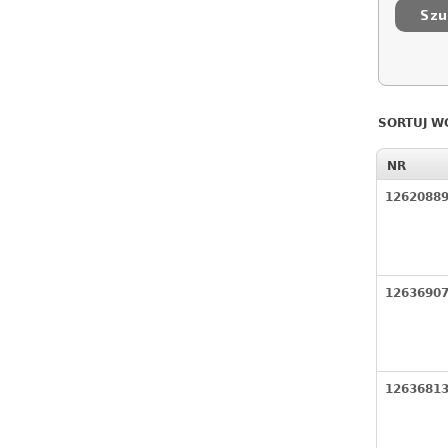
SORTUJ W
NR
1262088
1263690
1263681