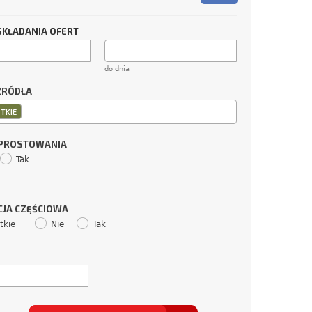
SKŁADANIA OFERT
do dnia
ŹRÓDŁA
TKIE
SPROSTOWANIA
Tak
CJA CZĘŚCIOWA
tkie
Nie
Tak