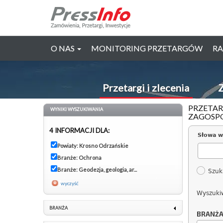
O NAS
MONITORING PRZETARGÓW
RA
Przetargi i zlecenia
Z
PRZETAR
WYNIKI WYSZUKIWANIA
ZAGOSPO
4 INFORMACJI DLA:
Słowa w
Powiaty: Krosno Odrzańskie
Branże: Ochrona
Branże: Geodezja, geologia, ar...
Szuk
wyczyść
Wyszuki
BRANŻA
BRANŻ