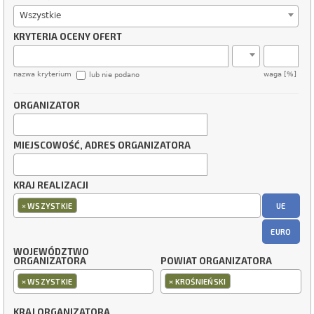
Wszystkie
KRYTERIA OCENY OFERT
nazwa kryterium
waga [%]
lub nie podano
ORGANIZATOR
MIEJSCOWOŚĆ, ADRES ORGANIZATORA
KRAJ REALIZACJI
×
UE
WSZYSTKIE
EURO
WOJEWÓDZTWO
ORGANIZATORA
POWIAT ORGANIZATORA
×
×
WSZYSTKIE
KROŚNIEŃSKI
KRAJ ORGANIZATORA