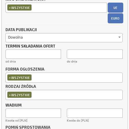
×
UE
WSZYSTKIE
EURO
DATA PUBLIKACJI
Dowolna
TERMIN SKŁADANIA OFERT
od dnia
do dnia
FORMA OGŁOSZENIA
×
WSZYSTKIE
RODZAJ ŹRÓDŁA
×
WSZYSTKIE
WADIUM
Kwota od [PLN]
Kwota do [PLN]
POMIŃ SPROSTOWANIA