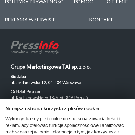
POLITYKA PRYWATNOŚCI
POMOC
O FIRMIE
REKLAMA W SERWISIE
KONTAKT
Grupa Marketingowa TAI sp. z o.o.
Siedziba
ul. Jordanowska 12, 04-204 Warszawa
Oddział Poznań
ul. Kochanowskiego 18/6, 60-846 Poznań
Menu
Niniejsza strona korzysta z plików cookie
O nas
Wykorzystujemy pliki cookie do spersonalizowania treści i
reklam, aby oferować funkcje społecznościowe i analizować
Rozwiązania
ruch w naszej witrynie. Informacje o tym, jak korzystasz z