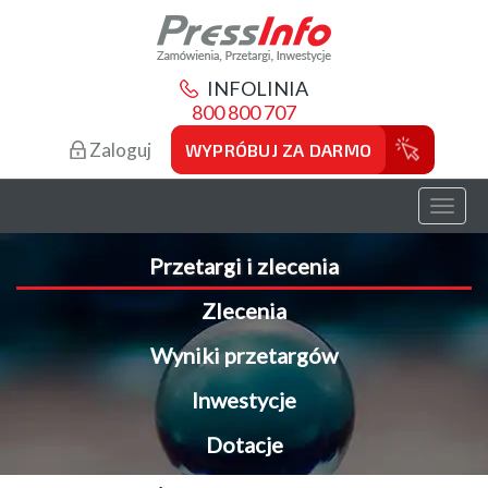
INFOLINIA
800 800 707
Zaloguj
WYPRÓBUJ ZA DARMO
Toggl
naviga
Przetargi i zlecenia
Zlecenia
Wyniki przetargów
Inwestycje
Dotacje