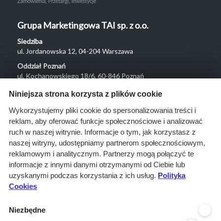
Grupa Marketingowa TAI sp. z o.o.
Siedziba
ul. Jordanowska 12, 04-204 Warszawa
Oddział Poznań
ul. Kochanowskiego 18/6, 60-846 Poznań
Menu
Niniejsza strona korzysta z plików cookie
O nas
Wykorzystujemy pliki cookie do spersonalizowania treści i
reklam, aby oferować funkcje społecznościowe i analizować
Rozwiązania
ruch w naszej witrynie. Informacje o tym, jak korzystasz z
Monitoring
naszej witryny, udostępniamy partnerom społecznościowym,
przetargów
reklamowym i analitycznym. Partnerzy mogą połączyć te
informacje z innymi danymi otrzymanymi od Ciebie lub
Raporty
uzyskanymi podczas korzystania z ich usług.
Polityka
przetargowe
Cookies
Ustawienia cookies
Niezbędne
Kontakt