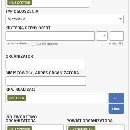
×
WSZYSTKIE
TYP OGŁOSZENIA
Wszystkie
KRYTERIA OCENY OFERT
nazwa kryterium
waga [%]
lub nie podano
ORGANIZATOR
MIEJSCOWOŚĆ, ADRES ORGANIZATORA
KRAJ REALIZACJI
×
UE
POLSKA
EURO
WOJEWÓDZTWO
ORGANIZATORA
POWIAT ORGANIZATORA
×
×
WSZYSTKIE
KROŚNIEŃSKI