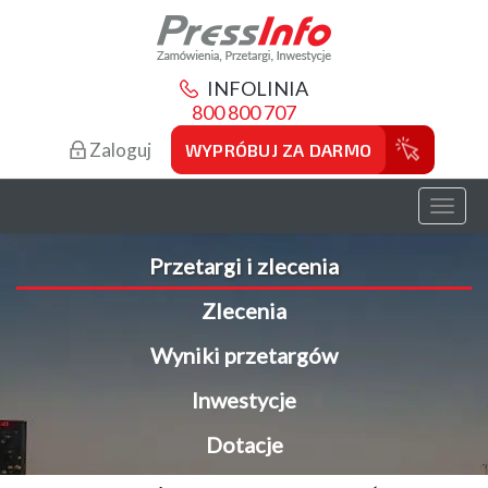
INFOLINIA
800 800 707
Zaloguj
WYPRÓBUJ ZA DARMO
Toggl
naviga
Przetargi i zlecenia
Zlecenia
Wyniki przetargów
Inwestycje
Dotacje