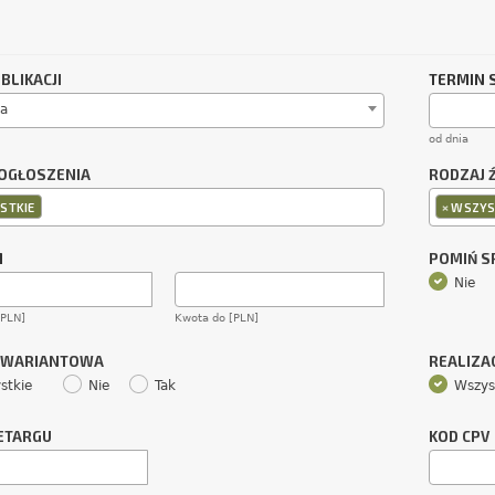
BLIKACJI
TERMIN 
a
od dnia
OGŁOSZENIA
RODZAJ 
×
STKIE
WSZYS
M
POMIŃ 
Nie
[PLN]
Kwota do [PLN]
 WARIANTOWA
REALIZA
stkie
Nie
Tak
Wszys
ETARGU
KOD CPV