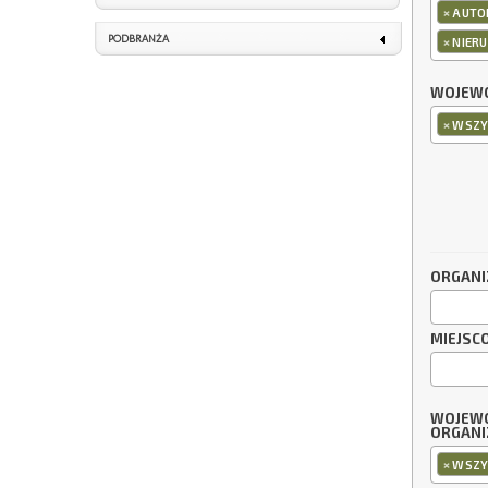
×
AUTO
PODBRANŻA
×
NIERU
WOJEWÓ
×
WSZY
ORGANI
MIEJSC
WOJEW
ORGANI
×
WSZY