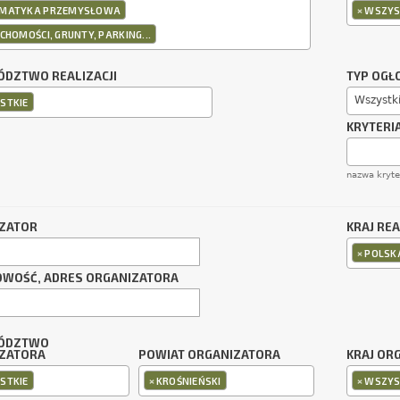
×
MATYKA PRZEMYSŁOWA
WSZYS
CHOMOŚCI, GRUNTY, PARKING...
DZTWO REALIZACJI
TYP OGŁ
Wszystk
STKIE
KRYTERI
nazwa kryt
ZATOR
KRAJ REA
×
POLSK
OWOŚĆ, ADRES ORGANIZATORA
ÓDZTWO
ZATORA
POWIAT ORGANIZATORA
KRAJ OR
×
×
STKIE
KROŚNIEŃSKI
WSZYS