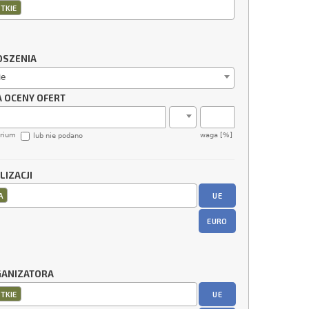
TKIE
OSZENIA
ie
A OCENY OFERT
erium
waga [%]
lub nie podano
LIZACJI
UE
A
EURO
GANIZATORA
UE
TKIE