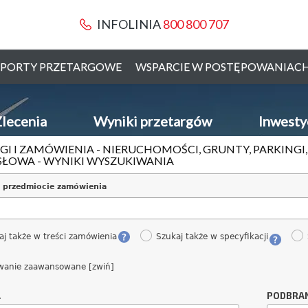
INFOLINIA
800 800 707
PORTY PRZETARGOWE
WSPARCIE W POSTĘPOWANIAC
lecenia
Wyniki przetargów
Inwesty
GI I ZAMÓWIENIA - NIERUCHOMOŚCI, GRUNTY, PARKING
ŁOWA - WYNIKI WYSZUKIWANIA
 przedmiocie zamówienia
aj także w treści zamówienia
Szukaj także w specyfikacji
wanie zaawansowane [zwiń]
A
PODBRA