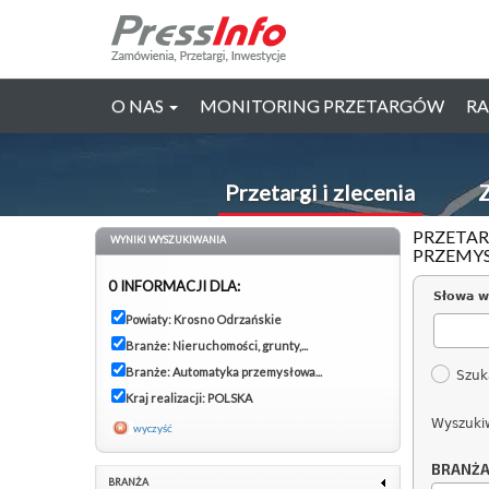
O NAS
MONITORING PRZETARGÓW
RA
Przetargi i zlecenia
Z
PRZETAR
WYNIKI WYSZUKIWANIA
PRZEMYS
0 INFORMACJI DLA:
Słowa w
Powiaty: Krosno Odrzańskie
Branże: Nieruchomości, grunty,...
Branże: Automatyka przemysłowa...
Szuk
Kraj realizacji: POLSKA
Wyszuki
wyczyść
BRANŻ
BRANŻA