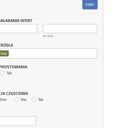
EURO
SKŁADANIA OFERT
do dnia
ŹRÓDŁA
TKIE
SPROSTOWANIA
Tak
CJA CZĘŚCIOWA
tkie
Nie
Tak