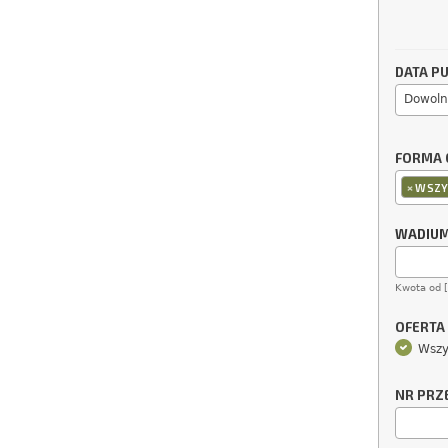
DATA PU
Dowoln
FORMA 
×
WSZY
WADIU
Kwota od 
OFERTA
Wszy
NR PRZ