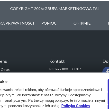
COPYRIGHT 2026: GRUPA MARKETINGOWA TAI
YKA PRYWATNOŚCI
POMOC
O FIRMIE
enu
Kontakt
Doł
Infolinia 800 800 707
O nas
kontakt@pressinfo.pl
Rozwiązania
ookie
Monitoring przetargów
zowania treści i reklam, aby oferować funkcje społecznościowe i
Raporty przetargowe
acje o tym, jak korzystasz z naszej witryny, udostępniamy
Ustawienia cookies
i analitycznym. Partnerzy mogą połączyć te informacje z innymi
Kontakt
nymi podczas korzystania z ich usług.
Polityka Cookies