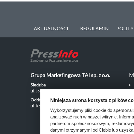
AKTUALNOŚCI
REGULAMIN
POLIT
Grupa Marketingowa TAI sp. z o.o.
M
Siedziba
ul. Jordanowska 12, 04-204 Warszawa
Oddział Poznań
Niniejsza strona korzysta z plików c
ul. Kochanowskiego 18/6, 60-846 Poznań
Wykorzystujemy pliki cookie do spersonali
analizować ruch w naszej witrynie. Inform
partnerom społecznościowym, reklamowym 
danymi otrzymanymi od Ciebie lub uzyska