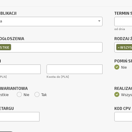
BLIKACJI
TERMIN 
a
od dnia
OGŁOSZENIA
RODZAJ 
×
STKIE
WSZYS
M
POMIŃ 
Nie
[PLN]
Kwota do [PLN]
 WARIANTOWA
REALIZA
stkie
Nie
Tak
Wszys
ETARGU
KOD CPV