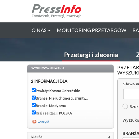
O NAS
MONITORING PRZETARGÓW
RA
Przetargi i zlecenia
Z
PRZETAR
WYNIKI WYSZUKIWANIA
WYSZUK
2 INFORMACJI DLA:
Słowa w
Powiaty: Krosno Odrzańskie
Branże: Nieruchomości, grunty,...
Branże: Medyczna
Szuk
Kraj realizacji: POLSKA
Wyszuki
wyczyść
BRANŻ
BRANŻA