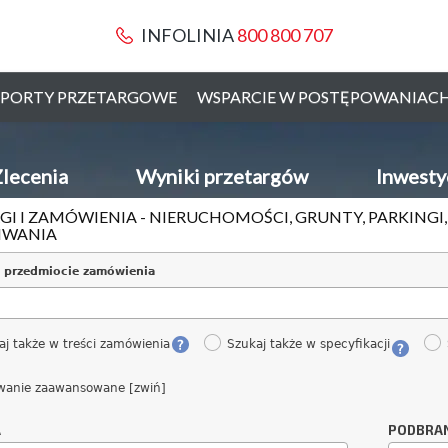
INFOLINIA
800 800 707
PORTY PRZETARGOWE
WSPARCIE W POSTĘPOWANIAC
lecenia
Wyniki przetargów
Inwesty
GI I ZAMÓWIENIA - NIERUCHOMOŚCI, GRUNTY, PARKINGI
IWANIA
 przedmiocie zamówienia
aj także w treści zamówienia
Szukaj także w specyfikacji
wanie zaawansowane [zwiń]
A
PODBRA