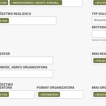
×
×
CZNA
NIERUCHOMOŚCI, GRUNTY, PARKING...
WSZYS
DZTWO REALIZACJI
TYP OGŁ
Wszystk
STKIE
KRYTERI
nazwa kryt
ZATOR
KRAJ REA
×
POLSK
OWOŚĆ, ADRES ORGANIZATORA
ÓDZTWO
ZATORA
POWIAT ORGANIZATORA
KRAJ OR
×
×
STKIE
KROŚNIEŃSKI
WSZYS