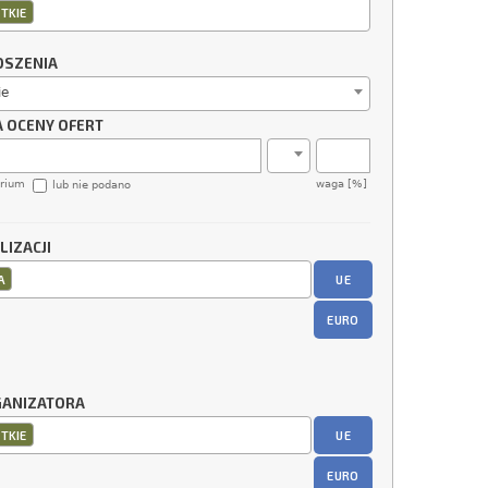
TKIE
OSZENIA
ie
A OCENY OFERT
erium
waga [%]
lub nie podano
LIZACJI
UE
A
EURO
GANIZATORA
UE
TKIE
EURO