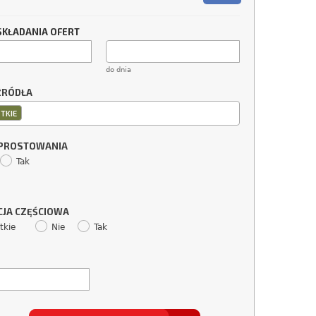
SKŁADANIA OFERT
do dnia
ŹRÓDŁA
TKIE
SPROSTOWANIA
Tak
CJA CZĘŚCIOWA
tkie
Nie
Tak