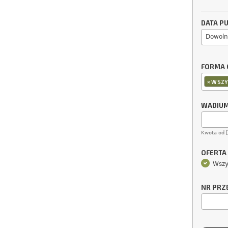
DATA PU
Dowoln
FORMA 
×
WSZY
WADIU
Kwota od 
OFERTA
Wszy
NR PRZ