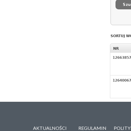
SORTUJ W
NR
1266385
1264006
AKTUALNOŚCI
REGULAMIN
POLIT