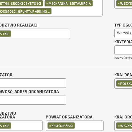
×
×
TYKI, ŚRODKI CZYSTOŚCI
MECHANIKA I METALURGIA
WSZYS
CHOMOŚCI, GRUNTY, PARKING...
DZTWO REALIZACJI
TYP OGŁ
Wszystk
STKIE
KRYTERI
nazwa kryt
ZATOR
KRAJ REA
×
POLSK
OWOŚĆ, ADRES ORGANIZATORA
ÓDZTWO
ZATORA
POWIAT ORGANIZATORA
KRAJ OR
×
×
STKIE
KROŚNIEŃSKI
WSZYS