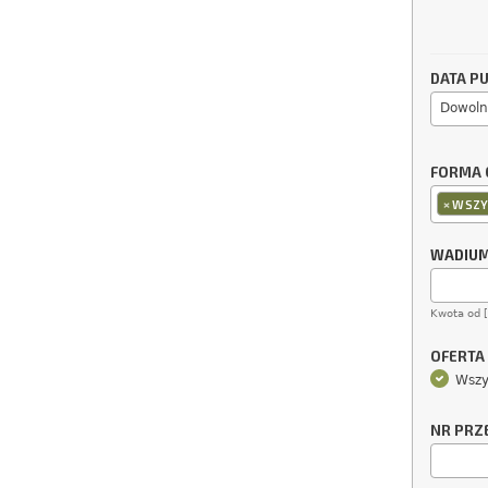
DATA PU
Dowoln
FORMA 
×
WSZY
WADIU
Kwota od 
OFERTA
Wszy
NR PRZ