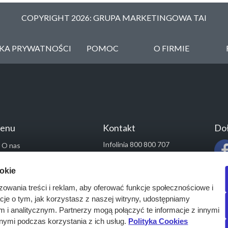
COPYRIGHT 2026: GRUPA MARKETINGOWA TAI
YKA PRYWATNOŚCI
POMOC
O FIRMIE
enu
Kontakt
Doł
Infolinia 800 800 707
O nas
kontakt@pressinfo.pl
Rozwiązania
ookie
Monitoring przetargów
zowania treści i reklam, aby oferować funkcje społecznościowe i
Raporty przetargowe
acje o tym, jak korzystasz z naszej witryny, udostępniamy
Ustawienia cookies
i analitycznym. Partnerzy mogą połączyć te informacje z innymi
Kontakt
nymi podczas korzystania z ich usług.
Polityka Cookies