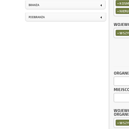
×
KOSME
BRANŻA
×
NIERU
PODBRANŻA
WOJEWÓ
×
WSZY
ORGANI
MIEJSC
WOJEW
ORGANI
×
WSZY