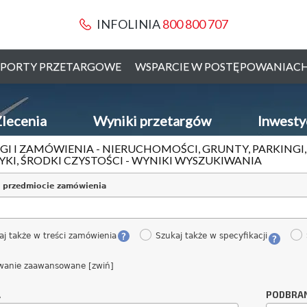
INFOLINIA
800 800 707
PORTY PRZETARGOWE
WSPARCIE W POSTĘPOWANIAC
lecenia
Wyniki przetargów
Inwesty
GI I ZAMÓWIENIA - NIERUCHOMOŚCI, GRUNTY, PARKINGI
KI, ŚRODKI CZYSTOŚCI - WYNIKI WYSZUKIWANIA
 przedmiocie zamówienia
aj także w treści zamówienia
Szukaj także w specyfikacji
wanie zaawansowane [zwiń]
A
PODBRA