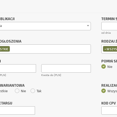
BLIKACJI
TERMIN 
a
od dnia
OGŁOSZENIA
RODZAJ 
×
STKIE
WSZYS
M
POMIŃ 
Nie
[PLN]
Kwota do [PLN]
 WARIANTOWA
REALIZA
stkie
Nie
Tak
Wszys
ETARGU
KOD CPV