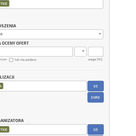
TKIE
OSZENIA
ie
A OCENY OFERT
erium
waga [%]
lub nie podano
LIZACJI
UE
A
EURO
GANIZATORA
UE
TKIE