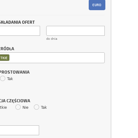
EURO
SKŁADANIA OFERT
do dnia
ŹRÓDŁA
TKIE
SPROSTOWANIA
Tak
CJA CZĘŚCIOWA
tkie
Nie
Tak