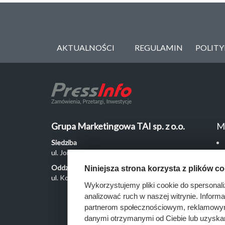
AKTUALNOŚCI
REGULAMIN
POLIT
Grupa Marketingowa TAI sp. z o.o.
M
Siedziba
ul. Jordanowska 12, 04-204 Warszawa
Oddział Poznań
Niniejsza strona korzysta z plików c
ul. Kochanowskiego 18/6, 60-846 Poznań
Wykorzystujemy pliki cookie do spersonali
analizować ruch w naszej witrynie. Inform
partnerom społecznościowym, reklamowym 
danymi otrzymanymi od Ciebie lub uzyska