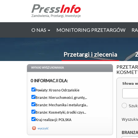
O NAS
MONITORING PRZETARGÓW
RA
Przetargi i zlecenia
Z
PRZETAR
WYNIKI WYSZUKIWANIA
KOSMETY
0 INFORMACJI DLA:
Słowa w
Powiaty: Krosno Odrzańskie
Branże: Nieruchomości, grunty,...
Branże: Mechanika i metalurgia...
Szuk
Branże: Kosmetyki, środki czys...
Wyszuki
Kraj realizacji: POLSKA
wyczyść
BRANŻ