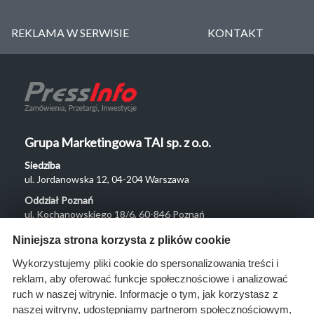
REKLAMA W SERWISIE
KONTAKT
Grupa Marketingowa TAI sp. z o.o.
Siedziba
ul. Jordanowska 12, 04-204 Warszawa
Oddział Poznań
ul. Kochanowskiego 18/6, 60-846 Poznań
Menu
Niniejsza strona korzysta z plików cookie
O nas
Wykorzystujemy pliki cookie do spersonalizowania treści i
reklam, aby oferować funkcje społecznościowe i analizować
Rozwiązania
ruch w naszej witrynie. Informacje o tym, jak korzystasz z
Monitoring
naszej witryny, udostępniamy partnerom społecznościowym,