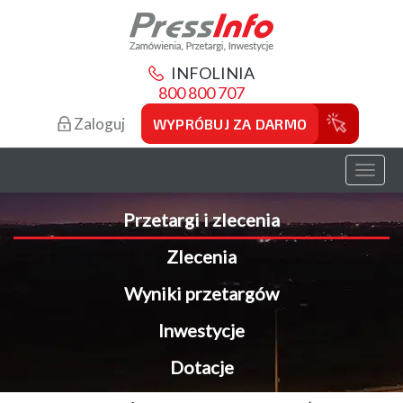
INFOLINIA
800 800 707
Zaloguj
WYPRÓBUJ ZA DARMO
Toggl
naviga
Przetargi i zlecenia
Zlecenia
Wyniki przetargów
Inwestycje
Dotacje