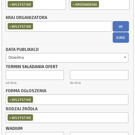
×
×
WSZYSTKIE
KROŚNIEŃSKI
KRAJ ORGANIZATORA
×
UE
WSZYSTKIE
EURO
DATA PUBLIKACJI
Dowolna
TERMIN SKŁADANIA OFERT
od dnia
do dnia
FORMA OGŁOSZENIA
×
WSZYSTKIE
RODZAJ ŹRÓDŁA
×
WSZYSTKIE
WADIUM