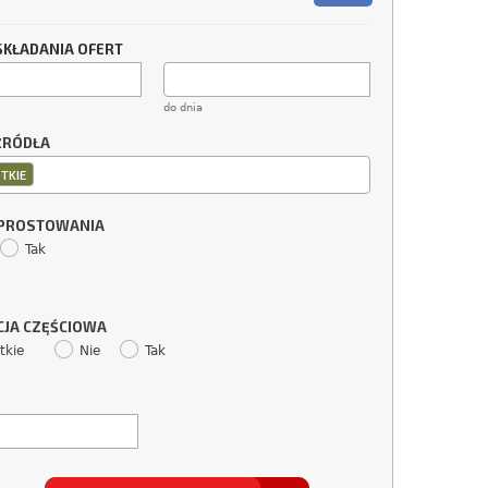
SKŁADANIA OFERT
do dnia
ŹRÓDŁA
TKIE
SPROSTOWANIA
Tak
CJA CZĘŚCIOWA
tkie
Nie
Tak