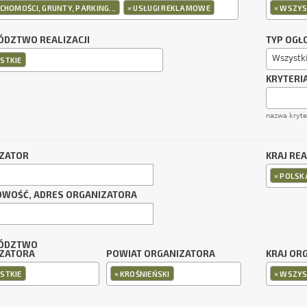
×
×
CHOMOŚCI, GRUNTY, PARKING...
USŁUGI REKLAMOWE
WSZYS
DZTWO REALIZACJI
TYP OGŁ
Wszystk
STKIE
KRYTERI
nazwa kryt
ZATOR
KRAJ REA
×
POLSK
OWOŚĆ, ADRES ORGANIZATORA
ÓDZTWO
ZATORA
POWIAT ORGANIZATORA
KRAJ OR
×
×
STKIE
KROŚNIEŃSKI
WSZYS