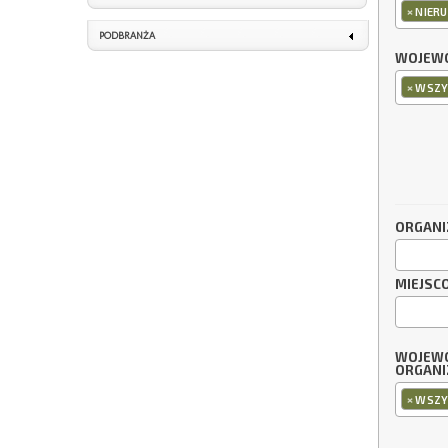
×
NIERU
PODBRANŻA
WOJEWÓ
×
WSZY
ORGANI
MIEJSC
WOJEW
ORGANI
×
WSZY