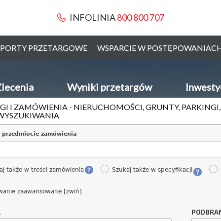
INFOLINIA
800 800 707
PORTY PRZETARGOWE
WSPARCIE W POSTĘPOWANIAC
lecenia
Wyniki przetargów
Inwesty
GI I ZAMÓWIENIA - NIERUCHOMOŚCI, GRUNTY, PARKINGI
WYSZUKIWANIA
 przedmiocie zamówienia
aj także w treści zamówienia
Szukaj także w specyfikacji
wanie zaawansowane [zwiń]
A
PODBRA