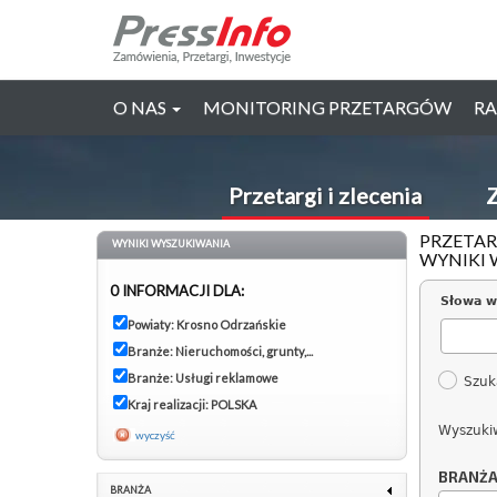
O NAS
MONITORING PRZETARGÓW
RA
Przetargi i zlecenia
Z
PRZETAR
WYNIKI WYSZUKIWANIA
WYNIKI 
0 INFORMACJI DLA:
Słowa w
Powiaty: Krosno Odrzańskie
Branże: Nieruchomości, grunty,...
Branże: Usługi reklamowe
Szuk
Kraj realizacji: POLSKA
Wyszuki
wyczyść
BRANŻ
BRANŻA