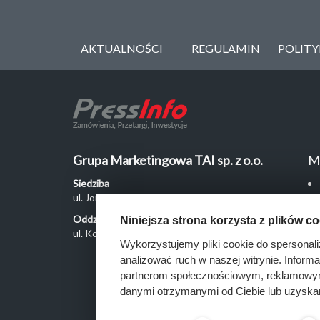
AKTUALNOŚCI
REGULAMIN
POLIT
Grupa Marketingowa TAI sp. z o.o.
M
Siedziba
ul. Jordanowska 12, 04-204 Warszawa
Oddział Poznań
Niniejsza strona korzysta z plików c
ul. Kochanowskiego 18/6, 60-846 Poznań
Wykorzystujemy pliki cookie do spersonali
analizować ruch w naszej witrynie. Inform
partnerom społecznościowym, reklamowym 
danymi otrzymanymi od Ciebie lub uzyska