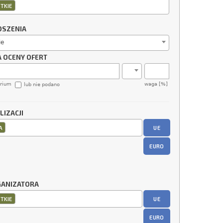
TKIE
OSZENIA
ie
A OCENY OFERT
erium
waga [%]
lub nie podano
LIZACJI
UE
A
EURO
GANIZATORA
UE
TKIE
EURO