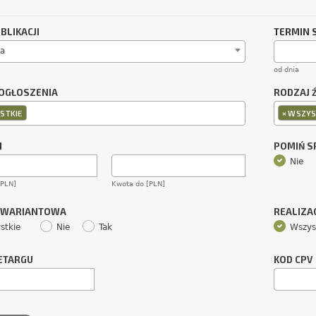
BLIKACJI
TERMIN 
a
od dnia
OGŁOSZENIA
RODZAJ 
×
STKIE
WSZYS
M
POMIŃ 
Nie
[PLN]
Kwota do [PLN]
 WARIANTOWA
REALIZA
stkie
Nie
Tak
Wszys
ETARGU
KOD CPV