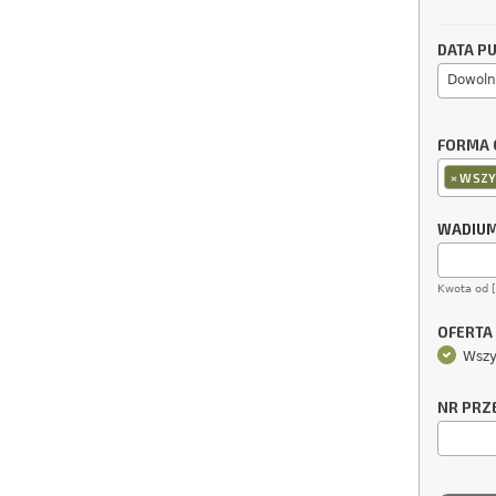
DATA PU
Dowoln
FORMA 
×
WSZY
WADIU
Kwota od 
OFERTA
Wszy
NR PRZ