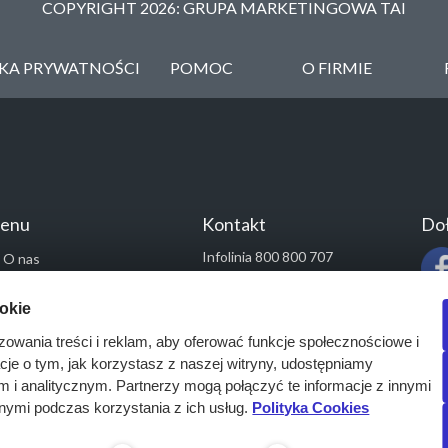
COPYRIGHT 2026: GRUPA MARKETINGOWA TAI
YKA PRYWATNOŚCI
POMOC
O FIRMIE
enu
Kontakt
Doł
Infolinia 800 800 707
O nas
kontakt@pressinfo.pl
Rozwiązania
ookie
Monitoring przetargów
zowania treści i reklam, aby oferować funkcje społecznościowe i
Raporty przetargowe
acje o tym, jak korzystasz z naszej witryny, udostępniamy
Ustawienia cookies
i analitycznym. Partnerzy mogą połączyć te informacje z innymi
Kontakt
nymi podczas korzystania z ich usług.
Polityka Cookies