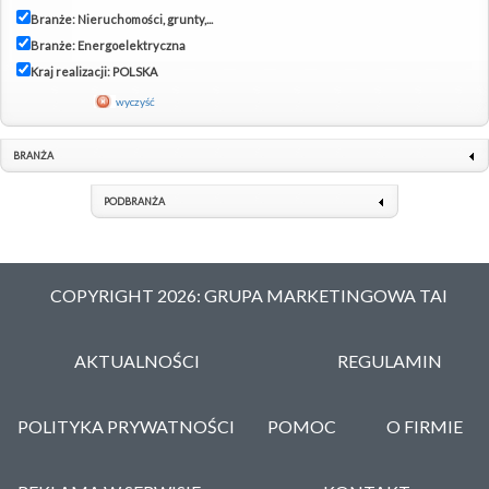
Branże: Nieruchomości, grunty,...
Branże: Energoelektryczna
Kraj realizacji: POLSKA
wyczyść
BRANŻA
PODBRANŻA
COPYRIGHT 2026: GRUPA MARKETINGOWA TAI
AKTUALNOŚCI
REGULAMIN
POLITYKA PRYWATNOŚCI
POMOC
O FIRMIE