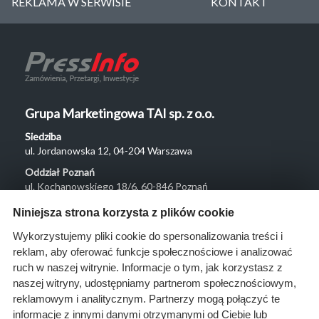
REKLAMA W SERWISIE
KONTAKT
Grupa Marketingowa TAI sp. z o.o.
Siedziba
ul. Jordanowska 12, 04-204 Warszawa
Oddział Poznań
ul. Kochanowskiego 18/6, 60-846 Poznań
Menu
Niniejsza strona korzysta z plików cookie
O nas
Wykorzystujemy pliki cookie do spersonalizowania treści i
reklam, aby oferować funkcje społecznościowe i analizować
Rozwiązania
ruch w naszej witrynie. Informacje o tym, jak korzystasz z
Monitoring
naszej witryny, udostępniamy partnerom społecznościowym,
przetargów
reklamowym i analitycznym. Partnerzy mogą połączyć te
informacje z innymi danymi otrzymanymi od Ciebie lub