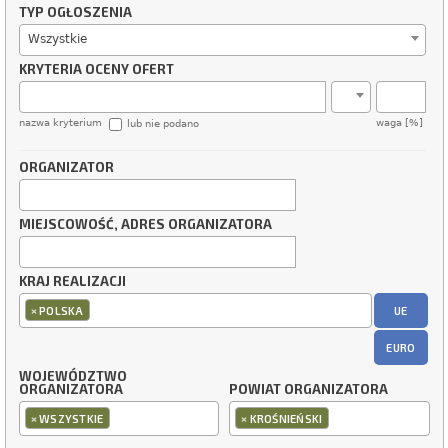
TYP OGŁOSZENIA
Wszystkie
KRYTERIA OCENY OFERT
nazwa kryterium
waga [%]
lub nie podano
ORGANIZATOR
MIEJSCOWOŚĆ, ADRES ORGANIZATORA
KRAJ REALIZACJI
×
UE
POLSKA
EURO
WOJEWÓDZTWO
ORGANIZATORA
POWIAT ORGANIZATORA
×
×
WSZYSTKIE
KROŚNIEŃSKI