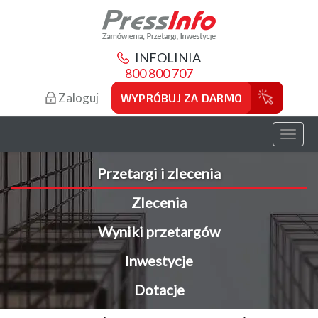
INFOLINIA
800 800 707
Zaloguj
WYPRÓBUJ ZA DARMO
Toggl
naviga
Przetargi i zlecenia
Zlecenia
Wyniki przetargów
Inwestycje
Dotacje