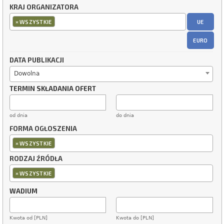
KRAJ ORGANIZATORA
×
UE
WSZYSTKIE
EURO
DATA PUBLIKACJI
Dowolna
TERMIN SKŁADANIA OFERT
od dnia
do dnia
FORMA OGŁOSZENIA
×
WSZYSTKIE
RODZAJ ŹRÓDŁA
×
WSZYSTKIE
WADIUM
Kwota od [PLN]
Kwota do [PLN]