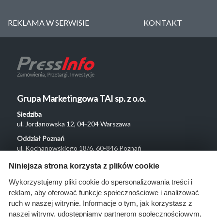
REKLAMA W SERWISIE
KONTAKT
Grupa Marketingowa TAI sp. z o.o.
Siedziba
ul. Jordanowska 12, 04-204 Warszawa
Oddział Poznań
ul. Kochanowskiego 18/6, 60-846 Poznań
Menu
Niniejsza strona korzysta z plików cookie
O nas
Wykorzystujemy pliki cookie do spersonalizowania treści i
reklam, aby oferować funkcje społecznościowe i analizować
Rozwiązania
ruch w naszej witrynie. Informacje o tym, jak korzystasz z
Monitoring
naszej witryny, udostępniamy partnerom społecznościowym,