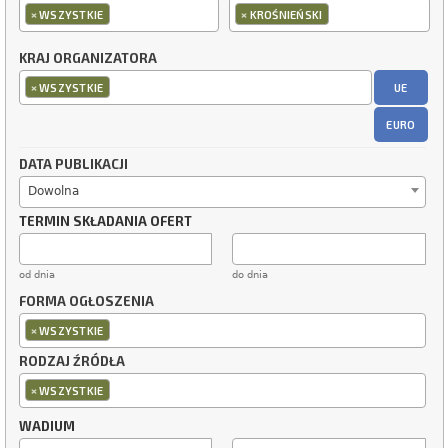
×
×
WSZYSTKIE
KROŚNIEŃSKI
KRAJ ORGANIZATORA
×
UE
WSZYSTKIE
EURO
DATA PUBLIKACJI
Dowolna
TERMIN SKŁADANIA OFERT
od dnia
do dnia
FORMA OGŁOSZENIA
×
WSZYSTKIE
RODZAJ ŹRÓDŁA
×
WSZYSTKIE
WADIUM