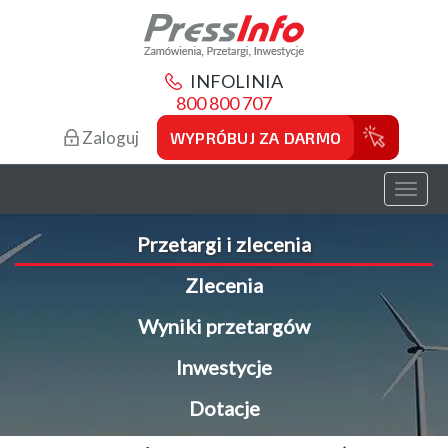
INFOLINIA
800 800 707
Zaloguj
WYPRÓBUJ ZA DARMO
Toggl
naviga
Przetargi i zlecenia
Zlecenia
Wyniki przetargów
Inwestycje
Dotacje