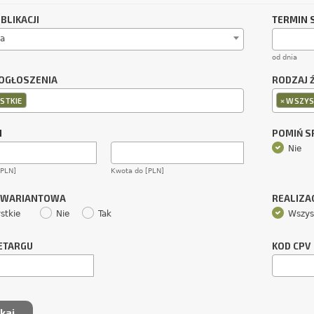
BLIKACJI
TERMIN 
a
od dnia
OGŁOSZENIA
RODZAJ 
×
STKIE
WSZYS
M
POMIŃ 
Nie
[PLN]
Kwota do [PLN]
 WARIANTOWA
REALIZA
stkie
Nie
Tak
Wszys
ETARGU
KOD CPV