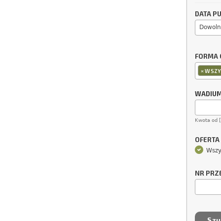
DATA PU
Dowoln
FORMA 
×
WSZY
WADIU
Kwota od 
OFERTA
Wszy
NR PRZ