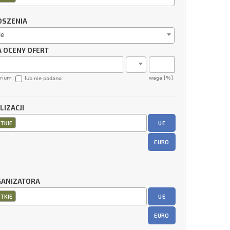
OSZENIA
ie
A OCENY OFERT
erium
waga [%]
lub nie podano
LIZACJI
UE
TKIE
EURO
GANIZATORA
UE
TKIE
EURO