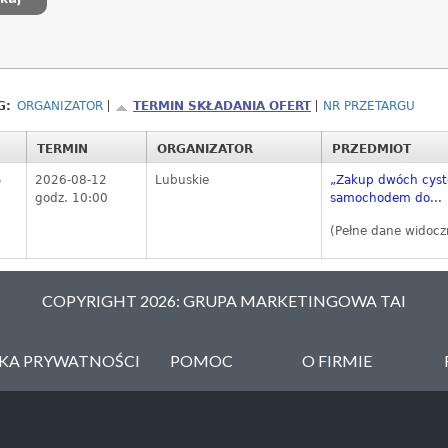
G:
ORGANIZATOR
TERMIN SKŁADANIA OFERT
NR PRZETARGU
TERMIN
ORGANIZATOR
PRZEDMIOT
5
2026-08-12
Lubuskie
„Zakup dwóch cyste
godz. 10:00
samochodem do...
(Pełne dane widocz
COPYRIGHT 2026: GRUPA MARKETINGOWA TAI
YKA PRYWATNOŚCI
POMOC
O FIRMIE