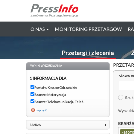
O NAS
MONITORING PRZETARGÓW
RA
Przetargi i zlecenia
Z
PRZETAR
WYNIKI WYSZUKIWANIA
Słowa w
1 INFORMACJA DLA
Powiaty: Krosno Odrzańskie
Branże: Motoryzacja
Szuk
Branże: Telekomunikacja, Telef...
wyczyść
Wyszuki
BRANŻ
BRANŻA
×
MOTO