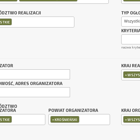
DZTWO REALIZACJI
TYP OGŁ
Wszystk
STKIE
KRYTERI
nazwa kryt
ZATOR
KRAJ REA
×
WSZYS
OWOŚĆ, ADRES ORGANIZATORA
ÓDZTWO
ZATORA
POWIAT ORGANIZATORA
KRAJ OR
×
×
STKIE
KROŚNIEŃSKI
WSZYS