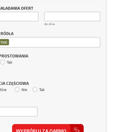
SKŁADANIA OFERT
do dnia
ŹRÓDŁA
TKIE
SPROSTOWANIA
Tak
CJA CZĘŚCIOWA
tkie
Nie
Tak
WYPRÓBUJ ZA DARMO