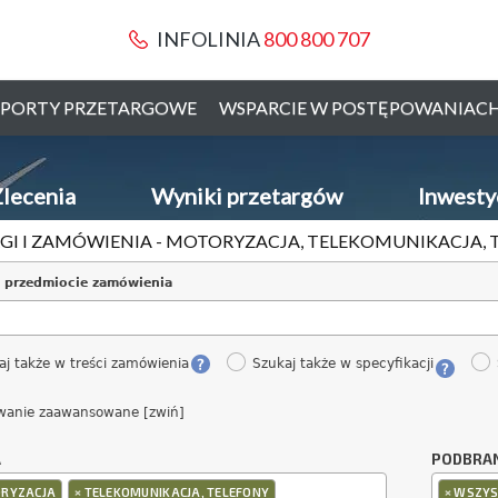
INFOLINIA
800 800 707
PORTY PRZETARGOWE
WSPARCIE W POSTĘPOWANIAC
lecenia
Wyniki przetargów
Inwesty
GI I ZAMÓWIENIA - MOTORYZACJA, TELEKOMUNIKACJA, 
 przedmiocie zamówienia
aj także w treści zamówienia
Szukaj także w specyfikacji
wanie zaawansowane [zwiń]
A
PODBRA
×
×
RYZACJA
TELEKOMUNIKACJA, TELEFONY
WSZYS