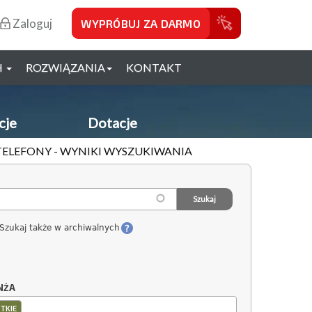
Zaloguj
WYPRÓBUJ ZA DARMO
H
ROZWIĄZANIA
KONTAKT
cje
Dotacje
TELEFONY - WYNIKI WYSZUKIWANIA
Szukaj także w archiwalnych
NŻA
TKIE