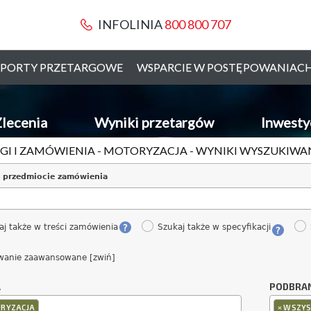
INFOLINIA
800 800 707
PORTY PRZETARGOWE
WSPARCIE W POSTĘPOWANIAC
lecenia
Wyniki przetargów
Inwesty
GI I ZAMÓWIENIA - MOTORYZACJA - WYNIKI WYSZUKIWA
 przedmiocie zamówienia
aj także w treści zamówienia
Szukaj także w specyfikacji
wanie zaawansowane [zwiń]
A
PODBRA
×
RYZACJA
WSZYS