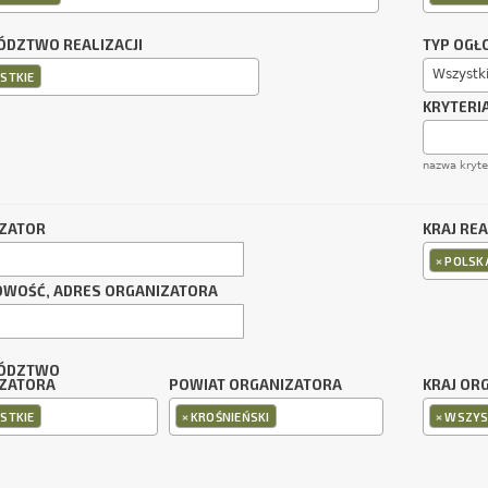
DZTWO REALIZACJI
TYP OGŁ
Wszystk
STKIE
KRYTERI
nazwa kryt
ZATOR
KRAJ REA
×
POLSK
OWOŚĆ, ADRES ORGANIZATORA
ÓDZTWO
ZATORA
POWIAT ORGANIZATORA
KRAJ OR
×
×
STKIE
KROŚNIEŃSKI
WSZYS