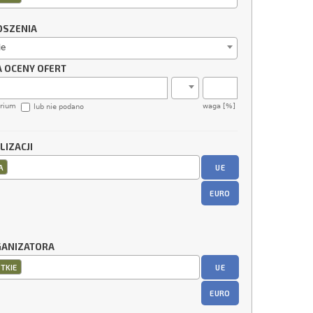
OSZENIA
ie
A OCENY OFERT
erium
waga [%]
lub nie podano
LIZACJI
UE
A
EURO
GANIZATORA
UE
TKIE
EURO