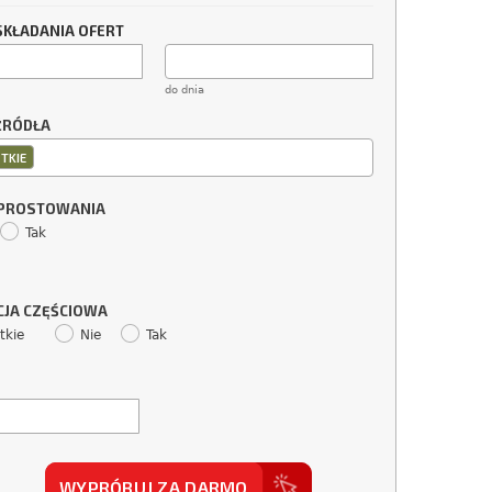
SKŁADANIA OFERT
do dnia
ŹRÓDŁA
TKIE
SPROSTOWANIA
Tak
CJA CZĘŚCIOWA
tkie
Nie
Tak
WYPRÓBUJ ZA DARMO