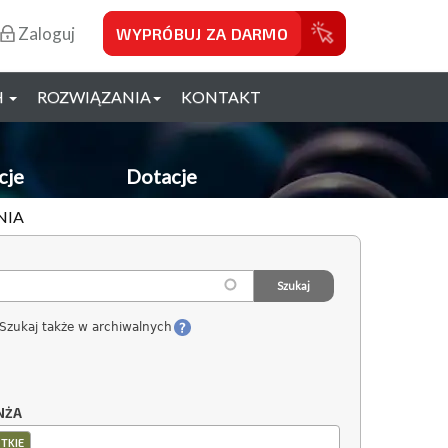
Zaloguj
WYPRÓBUJ ZA DARMO
H
ROZWIĄZANIA
KONTAKT
cje
Dotacje
NIA
Szukaj także w archiwalnych
NŻA
TKIE