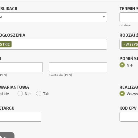
BLIKACJI
TERMIN 
a
od dnia
OGŁOSZENIA
RODZAJ 
×
STKIE
WSZYS
M
POMIŃ 
Nie
[PLN]
Kwota do [PLN]
 WARIANTOWA
REALIZA
stkie
Nie
Tak
Wszys
ETARGU
KOD CPV