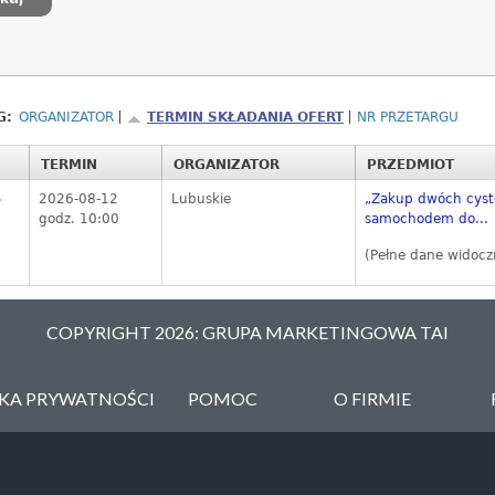
G:
ORGANIZATOR
TERMIN SKŁADANIA OFERT
NR PRZETARGU
TERMIN
ORGANIZATOR
PRZEDMIOT
5
2026-08-12
Lubuskie
„Zakup dwóch cyste
godz. 10:00
samochodem do...
(Pełne dane widocz
COPYRIGHT 2026: GRUPA MARKETINGOWA TAI
YKA PRYWATNOŚCI
POMOC
O FIRMIE