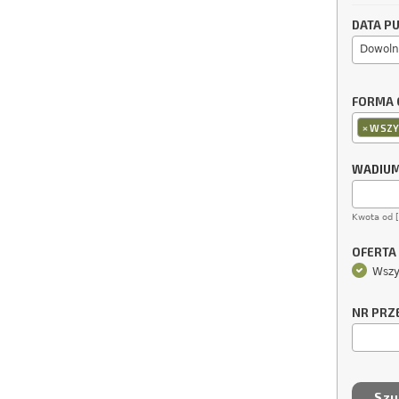
DATA PU
Dowoln
FORMA 
×
WSZY
WADIU
Kwota od 
OFERTA
Wszy
NR PRZ