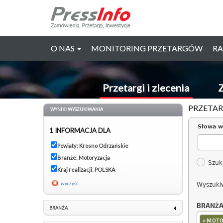
O NAS
MONITORING PRZETARGÓW
RA
Przetargi i zlecenia
Z
PRZETAR
WYNIKI WYSZUKIWANIA
Słowa w
1 INFORMACJA DLA
Powiaty: Krosno Odrzańskie
Branże: Motoryzacja
Szuk
Kraj realizacji: POLSKA
wyczyść
Wyszuki
BRANŻ
BRANŻA
×
MOTO