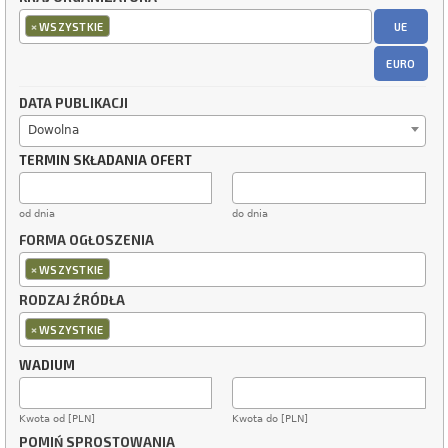
×
UE
WSZYSTKIE
EURO
DATA PUBLIKACJI
Dowolna
TERMIN SKŁADANIA OFERT
od dnia
do dnia
FORMA OGŁOSZENIA
×
WSZYSTKIE
RODZAJ ŹRÓDŁA
×
WSZYSTKIE
WADIUM
Kwota od [PLN]
Kwota do [PLN]
POMIŃ SPROSTOWANIA