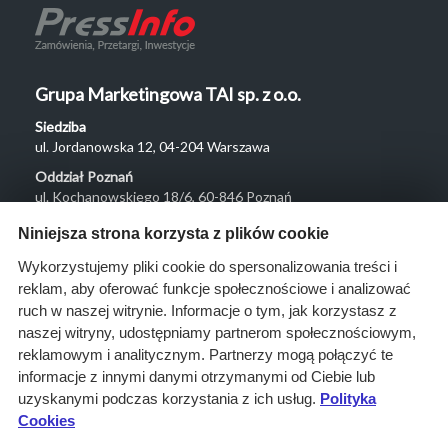
Grupa Marketingowa TAI sp. z o.o.
Siedziba
ul. Jordanowska 12, 04-204 Warszawa
Oddział Poznań
ul. Kochanowskiego 18/6, 60-846 Poznań
Menu
Niniejsza strona korzysta z plików cookie
O nas
Wykorzystujemy pliki cookie do spersonalizowania treści i
reklam, aby oferować funkcje społecznościowe i analizować
Rozwiązania
ruch w naszej witrynie. Informacje o tym, jak korzystasz z
Monitoring
naszej witryny, udostępniamy partnerom społecznościowym,
przetargów
reklamowym i analitycznym. Partnerzy mogą połączyć te
informacje z innymi danymi otrzymanymi od Ciebie lub
Raporty
uzyskanymi podczas korzystania z ich usług.
Polityka
przetargowe
Cookies
Ustawienia cookies