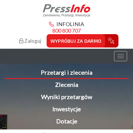
INFOLINIA
800 800 707
Zaloguj
WYPRÓBUJ ZA DARMO
Toggl
naviga
Przetargi i zlecenia
Zlecenia
Wyniki przetargów
Inwestycje
Dotacje