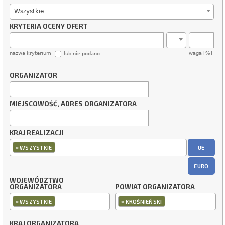
Wszystkie
KRYTERIA OCENY OFERT
nazwa kryterium
waga [%]
lub nie podano
ORGANIZATOR
MIEJSCOWOŚĆ, ADRES ORGANIZATORA
KRAJ REALIZACJI
×
UE
WSZYSTKIE
EURO
WOJEWÓDZTWO
ORGANIZATORA
POWIAT ORGANIZATORA
×
×
WSZYSTKIE
KROŚNIEŃSKI
KRAJ ORGANIZATORA