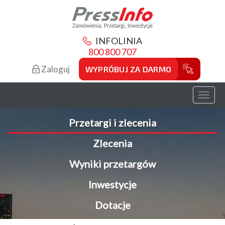
INFOLINIA
800 800 707
Zaloguj
WYPRÓBUJ ZA DARMO
Toggl
naviga
Przetargi i zlecenia
Zlecenia
Wyniki przetargów
Inwestycje
Dotacje