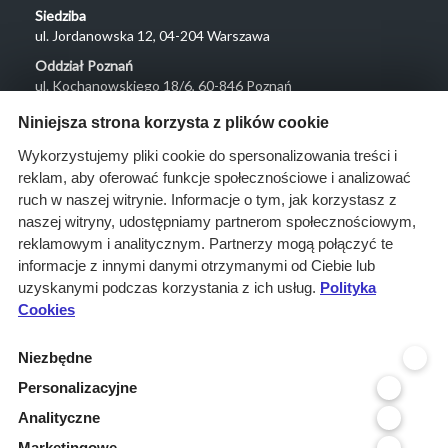
Siedziba
ul. Jordanowska 12, 04-204 Warszawa
Oddział Poznań
ul. Kochanowskiego 18/6, 60-846 Poznań
Menu
Niniejsza strona korzysta z plików cookie
O nas
Wykorzystujemy pliki cookie do spersonalizowania treści i
reklam, aby oferować funkcje społecznościowe i analizować
Rozwiązania
ruch w naszej witrynie. Informacje o tym, jak korzystasz z
Monitoring
naszej witryny, udostępniamy partnerom społecznościowym,
przetargów
reklamowym i analitycznym. Partnerzy mogą połączyć te
informacje z innymi danymi otrzymanymi od Ciebie lub
Raporty
uzyskanymi podczas korzystania z ich usług.
Polityka
przetargowe
Cookies
Ustawienia cookies
Niezbędne
Kontakt
Personalizacyjne
Kontakt
Analityczne
Infolinia 800 800 707
Marketingowe