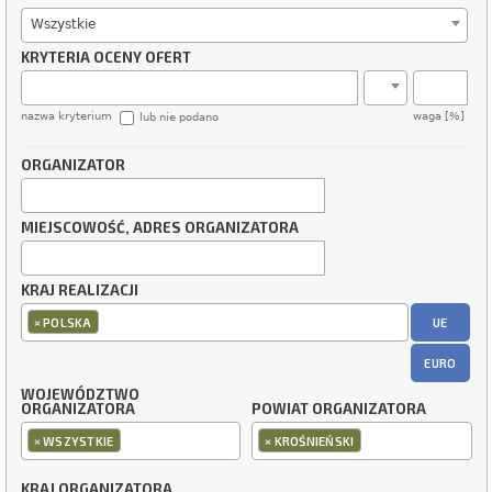
Wszystkie
KRYTERIA OCENY OFERT
nazwa kryterium
waga [%]
lub nie podano
ORGANIZATOR
MIEJSCOWOŚĆ, ADRES ORGANIZATORA
KRAJ REALIZACJI
×
UE
POLSKA
EURO
WOJEWÓDZTWO
ORGANIZATORA
POWIAT ORGANIZATORA
×
×
WSZYSTKIE
KROŚNIEŃSKI
KRAJ ORGANIZATORA