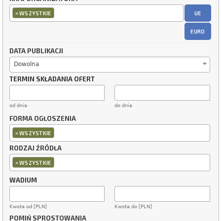
×
UE
WSZYSTKIE
EURO
DATA PUBLIKACJI
Dowolna
TERMIN SKŁADANIA OFERT
od dnia
do dnia
FORMA OGŁOSZENIA
×
WSZYSTKIE
RODZAJ ŹRÓDŁA
×
WSZYSTKIE
WADIUM
Kwota od [PLN]
Kwota do [PLN]
POMIŃ SPROSTOWANIA