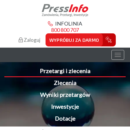
INFOLINIA
800 800 707
Zaloguj
WYPRÓBUJ ZA DARMO
Toggl
naviga
Przetargi i zlecenia
Zlecenia
Wyniki przetargów
Inwestycje
Dotacje