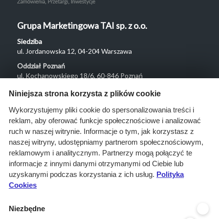
Grupa Marketingowa TAI sp. z o.o.
Siedziba
ul. Jordanowska 12, 04-204 Warszawa
Oddział Poznań
ul. Kochanowskiego 18/6, 60-846 Poznań
Menu
Niniejsza strona korzysta z plików cookie
O nas
Wykorzystujemy pliki cookie do spersonalizowania treści i
reklam, aby oferować funkcje społecznościowe i analizować
Rozwiązania
ruch w naszej witrynie. Informacje o tym, jak korzystasz z
Monitoring
naszej witryny, udostępniamy partnerom społecznościowym,
przetargów
reklamowym i analitycznym. Partnerzy mogą połączyć te
informacje z innymi danymi otrzymanymi od Ciebie lub
Raporty
uzyskanymi podczas korzystania z ich usług.
Polityka
przetargowe
Cookies
Ustawienia cookies
Niezbędne
Kontakt