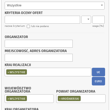
Wszystkie
KRYTERIA OCENY OFERT
nazwa kryterium
waga [%]
lub nie podano
ORGANIZATOR
MIEJSCOWOŚĆ, ADRES ORGANIZATORA
KRAJ REALIZACJI
×
UE
WSZYSTKIE
EURO
WOJEWÓDZTWO
ORGANIZATORA
POWIAT ORGANIZATORA
×
×
WSZYSTKIE
KROŚNIEŃSKI
KRAJ ORGANIZATORA