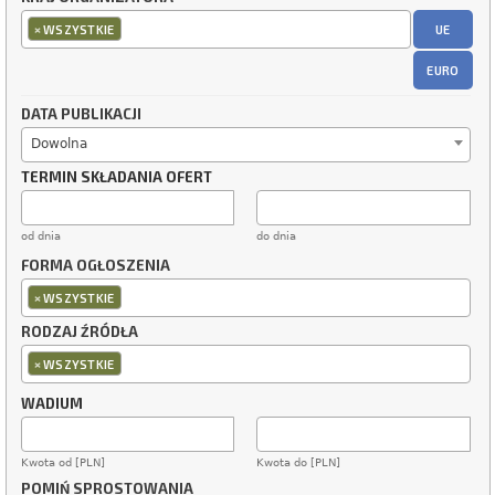
×
UE
WSZYSTKIE
EURO
DATA PUBLIKACJI
Dowolna
TERMIN SKŁADANIA OFERT
od dnia
do dnia
FORMA OGŁOSZENIA
×
WSZYSTKIE
RODZAJ ŹRÓDŁA
×
WSZYSTKIE
WADIUM
Kwota od [PLN]
Kwota do [PLN]
POMIŃ SPROSTOWANIA