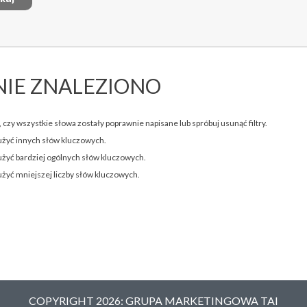
NIE ZNALEZIONO
 czy wszystkie słowa zostały poprawnie napisane lub spróbuj usunąć filtry.
użyć innych słów kluczowych.
użyć bardziej ogólnych słów kluczowych.
użyć mniejszej liczby słów kluczowych.
COPYRIGHT 2026: GRUPA MARKETINGOWA TAI