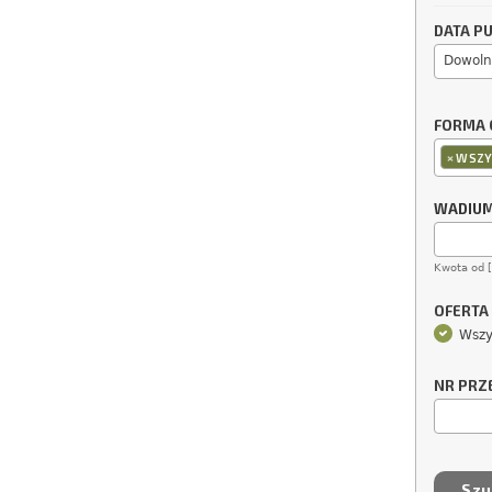
DATA PU
Dowoln
FORMA 
×
WSZY
WADIU
Kwota od 
OFERTA
Wszy
NR PRZ