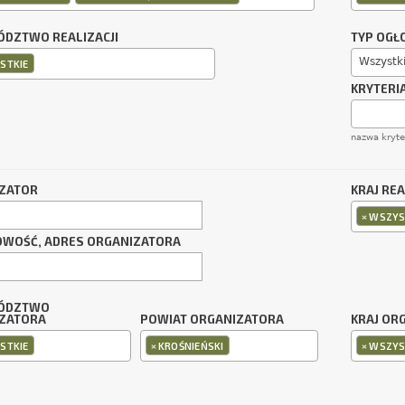
DZTWO REALIZACJI
TYP OGŁ
Wszystk
STKIE
KRYTERI
nazwa kryt
ZATOR
KRAJ REA
×
WSZYS
OWOŚĆ, ADRES ORGANIZATORA
ÓDZTWO
ZATORA
POWIAT ORGANIZATORA
KRAJ OR
×
×
STKIE
KROŚNIEŃSKI
WSZYS