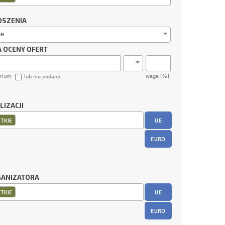
OSZENIA
ie
A OCENY OFERT
erium
waga [%]
lub nie podano
LIZACJI
UE
TKIE
EURO
GANIZATORA
UE
TKIE
EURO