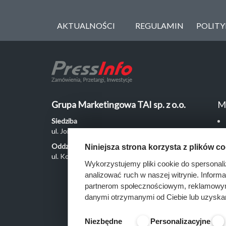
AKTUALNOŚCI
REGULAMIN
POLIT
Grupa Marketingowa TAI sp. z o.o.
M
Siedziba
ul. Jordanowska 12, 04-204 Warszawa
Oddział Poznań
Niniejsza strona korzysta z plików c
ul. Kochanowskiego 18/6, 60-846 Poznań
Wykorzystujemy pliki cookie do spersonali
analizować ruch w naszej witrynie. Inform
partnerom społecznościowym, reklamowym 
danymi otrzymanymi od Ciebie lub uzyska
Niezbędne
Personalizacyjne