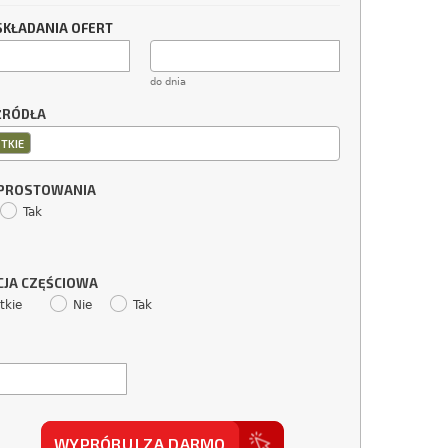
SKŁADANIA OFERT
do dnia
ŹRÓDŁA
TKIE
SPROSTOWANIA
Tak
CJA CZĘŚCIOWA
tkie
Nie
Tak
WYPRÓBUJ ZA DARMO