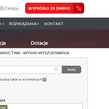
Zaloguj
WYPRÓBUJ ZA DARMO
H
ROZWIĄZANIA
KONTAKT
cje
Dotacje
YDAWNICTWA - WYNIKI WYSZUKIWANIA
Szukaj także w archiwalnych
NŻA
TKIE