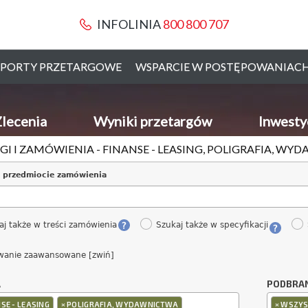
INFOLINIA
800 800 707
PORTY PRZETARGOWE
WSPARCIE W POSTĘPOWANIAC
lecenia
Wyniki przetargów
Inwesty
GI I ZAMÓWIENIA - FINANSE - LEASING, POLIGRAFIA, W
 przedmiocie zamówienia
aj także w treści zamówienia
Szukaj także w specyfikacji
wanie zaawansowane [zwiń]
A
PODBRA
×
×
SE - LEASING
POLIGRAFIA, WYDAWNICTWA
WSZYS