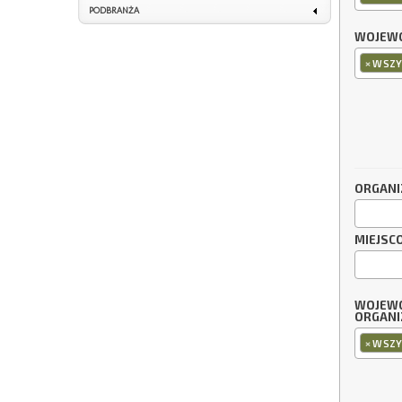
PODBRANŻA
WOJEWÓ
×
WSZY
ORGANI
MIEJSC
WOJEW
ORGANI
×
WSZY