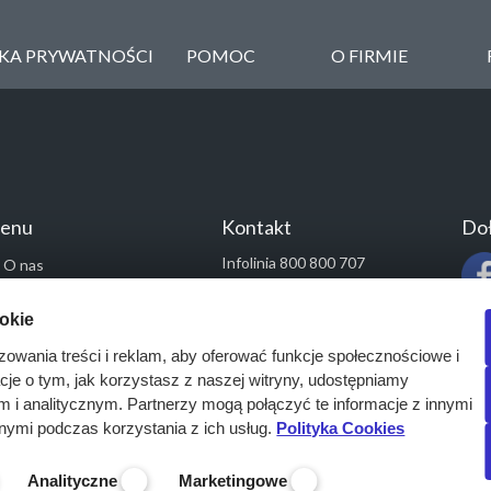
YKA PRYWATNOŚCI
POMOC
O FIRMIE
enu
Kontakt
Doł
Infolinia 800 800 707
O nas
kontakt@pressinfo.pl
Rozwiązania
ookie
Monitoring przetargów
zowania treści i reklam, aby oferować funkcje społecznościowe i
Raporty przetargowe
acje o tym, jak korzystasz z naszej witryny, udostępniamy
Ustawienia cookies
i analitycznym. Partnerzy mogą połączyć te informacje z innymi
Kontakt
nymi podczas korzystania z ich usług.
Polityka Cookies
Analityczne
Marketingowe