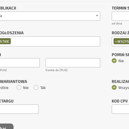
BLIKACJI
TERMIN 
a
od dnia
OGŁOSZENIA
RODZAJ 
×
STKIE
WSZYS
M
POMIŃ 
Nie
[PLN]
Kwota do [PLN]
 WARIANTOWA
REALIZA
stkie
Nie
Tak
Wszys
ETARGU
KOD CPV