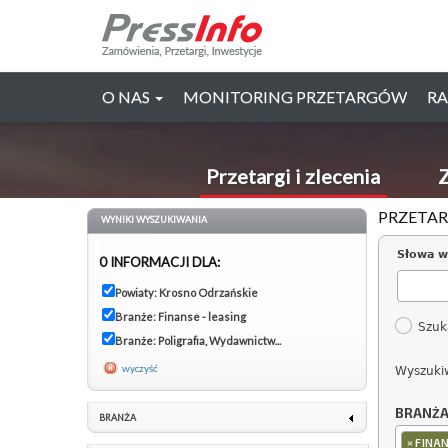
O NAS
MONITORING PRZETARGÓW
RA
Przetargi i zlecenia
Z
PRZETAR
WYNIKI WYSZUKIWANIA
Słowa w
0 INFORMACJI DLA:
Powiaty: Krosno Odrzańskie
Branże: Finanse - leasing
Szuk
Branże: Poligrafia, Wydawnictw...
wyczyść
Wyszuki
BRANŻ
BRANŻA
×
FINAN