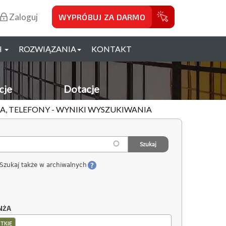
Zaloguj
WYPRÓBUJ ZA DARMO
H
ROZWIĄZANIA
KONTAKT
cje
Dotacje
JA, TELEFONY - WYNIKI WYSZUKIWANIA
Szukaj także w archiwalnych
NŻA
TKIE