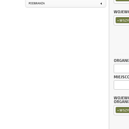
PODBRANŻA
WOJEWÓ
×
WSZY
ORGANI
MIEJSC
WOJEW
ORGANI
×
WSZY