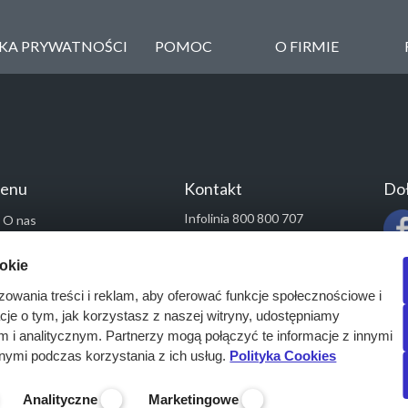
YKA PRYWATNOŚCI
POMOC
O FIRMIE
enu
Kontakt
Doł
Infolinia 800 800 707
O nas
kontakt@pressinfo.pl
Rozwiązania
ookie
Monitoring przetargów
zowania treści i reklam, aby oferować funkcje społecznościowe i
Raporty przetargowe
acje o tym, jak korzystasz z naszej witryny, udostępniamy
Ustawienia cookies
i analitycznym. Partnerzy mogą połączyć te informacje z innymi
Kontakt
nymi podczas korzystania z ich usług.
Polityka Cookies
Analityczne
Marketingowe