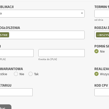
BLIKACJI
TERMIN 
a
od dnia
OGŁOSZENIA
RODZAJ 
×
STKIE
WSZYS
M
POMIŃ 
Nie
[PLN]
Kwota do [PLN]
 WARIANTOWA
REALIZA
stkie
Nie
Tak
Wszys
ETARGU
KOD CPV