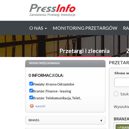
O NAS
MONITORING PRZETARGÓW
RA
Przetargi i zlecenia
Z
PRZETAR
WYNIKI WYSZUKIWANIA
Słowa w
0 INFORMACJI DLA:
Powiaty: Krosno Odrzańskie
Branże: Finanse - leasing
Szuk
Branże: Telekomunikacja, Telef...
wyczyść
Wyszuki
BRANŻ
BRANŻA
×
FINAN