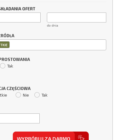
SKŁADANIA OFERT
do dnia
ŹRÓDŁA
TKIE
SPROSTOWANIA
Tak
CJA CZĘŚCIOWA
tkie
Nie
Tak
WYPRÓBUJ ZA DARMO