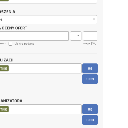
OSZENIA
ie
A OCENY OFERT
erium
waga [%]
lub nie podano
LIZACJI
UE
TKIE
EURO
GANIZATORA
UE
TKIE
EURO