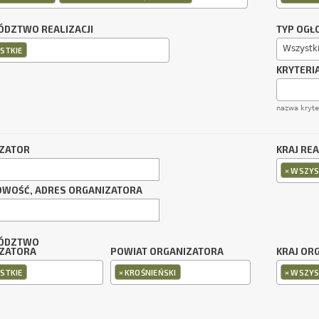
DZTWO REALIZACJI
TYP OGŁ
Wszystk
STKIE
KRYTERI
nazwa kryt
ZATOR
KRAJ REA
×
WSZYS
OWOŚĆ, ADRES ORGANIZATORA
ÓDZTWO
ZATORA
POWIAT ORGANIZATORA
KRAJ OR
×
×
STKIE
KROŚNIEŃSKI
WSZYS