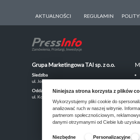
AKTUALNOŚCI
REGULAMIN
POLIT
Grupa Marketingowa TAI sp. z o.o.
M
Siedziba
ul. Jordanowska 12, 04-204 Warszawa
Oddział Poznań
Niniejsza strona korzysta z plików c
ul. Kochanowskiego 18/6, 60-846 Poznań
Wykorzystujemy pliki cookie do spersonali
analizować ruch w naszej witrynie. Inform
partnerom społecznościowym, reklamowym 
danymi otrzymanymi od Ciebie lub uzyska
Niezbędne
Personalizacyjne