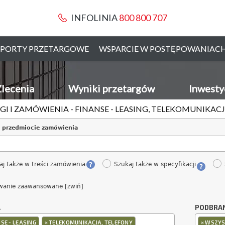
INFOLINIA
800 800 707
PORTY PRZETARGOWE
WSPARCIE W POSTĘPOWANIAC
lecenia
Wyniki przetargów
Inwesty
GI I ZAMÓWIENIA - FINANSE - LEASING, TELEKOMUNIKAC
 przedmiocie zamówienia
aj także w treści zamówienia
Szukaj także w specyfikacji
wanie zaawansowane [zwiń]
A
PODBRA
×
×
SE - LEASING
TELEKOMUNIKACJA, TELEFONY
WSZYS