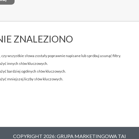
NIE ZNALEZIONO
 czy wszystkie słowa zostały poprawnie napisane lub spróbuj usunąć filtry.
użyć innych słów kluczowych.
użyć bardziej ogólnych słów kluczowych.
użyć mniejszej liczby słów kluczowych.
COPYRIGHT 2026: GRUPA MARKETINGOWA TAI