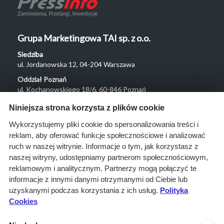
Grupa Marketingowa TAI sp. z o.o.
Siedziba
ul. Jordanowska 12, 04-204 Warszawa
Oddział Poznań
ul. Kochanowskiego 18/6, 60-846 Poznań
Menu
Niniejsza strona korzysta z plików cookie
O nas
Wykorzystujemy pliki cookie do spersonalizowania treści i
reklam, aby oferować funkcje społecznościowe i analizować
Rozwiązania
ruch w naszej witrynie. Informacje o tym, jak korzystasz z
Monitoring
naszej witryny, udostępniamy partnerom społecznościowym,
przetargów
reklamowym i analitycznym. Partnerzy mogą połączyć te
informacje z innymi danymi otrzymanymi od Ciebie lub
Raporty
uzyskanymi podczas korzystania z ich usług.
Polityka
przetargowe
Cookies
Ustawienia cookies