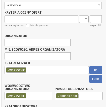
Wszystkie
KRYTERIA OCENY OFERT
nazwa kryterium
waga [%]
lub nie podano
ORGANIZATOR
MIEJSCOWOŚĆ, ADRES ORGANIZATORA
KRAJ REALIZACJI
×
UE
WSZYSTKIE
EURO
WOJEWÓDZTWO
ORGANIZATORA
POWIAT ORGANIZATORA
×
×
WSZYSTKIE
KROŚNIEŃSKI
KRAJ ORGANIZATORA