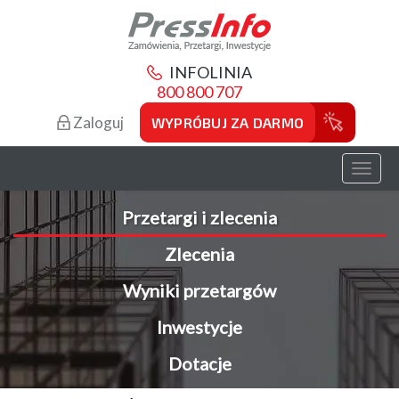
INFOLINIA
800 800 707
Zaloguj
WYPRÓBUJ ZA DARMO
Toggl
naviga
Przetargi i zlecenia
Zlecenia
Wyniki przetargów
Inwestycje
Dotacje