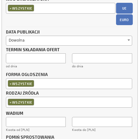
×
UE
WSZYSTKIE
EURO
DATA PUBLIKACJI
Dowolna
TERMIN SKŁADANIA OFERT
od dnia
do dnia
FORMA OGŁOSZENIA
×
WSZYSTKIE
RODZAJ ŹRÓDŁA
×
WSZYSTKIE
WADIUM
Kwota od [PLN]
Kwota do [PLN]
POMIŃ SPROSTOWANIA