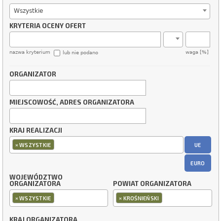
Wszystkie
KRYTERIA OCENY OFERT
nazwa kryterium
waga [%]
lub nie podano
ORGANIZATOR
MIEJSCOWOŚĆ, ADRES ORGANIZATORA
KRAJ REALIZACJI
×
UE
WSZYSTKIE
EURO
WOJEWÓDZTWO
ORGANIZATORA
POWIAT ORGANIZATORA
×
×
WSZYSTKIE
KROŚNIEŃSKI
KRAJ ORGANIZATORA