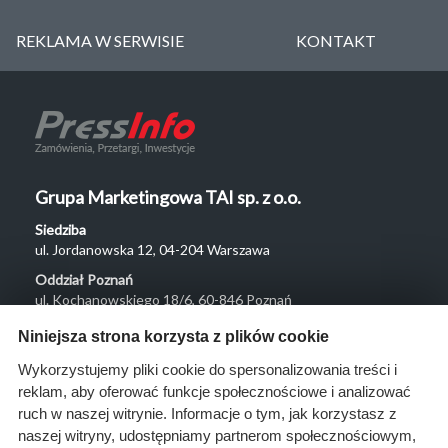
REKLAMA W SERWISIE
KONTAKT
Grupa Marketingowa TAI sp. z o.o.
Siedziba
ul. Jordanowska 12, 04-204 Warszawa
Oddział Poznań
ul. Kochanowskiego 18/6, 60-846 Poznań
Menu
Niniejsza strona korzysta z plików cookie
O nas
Wykorzystujemy pliki cookie do spersonalizowania treści i
reklam, aby oferować funkcje społecznościowe i analizować
Rozwiązania
ruch w naszej witrynie. Informacje o tym, jak korzystasz z
Monitoring
naszej witryny, udostępniamy partnerom społecznościowym,