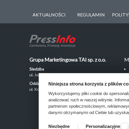
AKTUALNOŚCI
REGULAMIN
POLIT
Grupa Marketingowa TAI sp. z o.o.
M
Siedziba
ul. Jordanowska 12, 04-204 Warszawa
Oddział Poznań
Niniejsza strona korzysta z plików c
ul. Kochanowskiego 18/6, 60-846 Poznań
Wykorzystujemy pliki cookie do spersonali
analizować ruch w naszej witrynie. Inform
partnerom społecznościowym, reklamowym 
danymi otrzymanymi od Ciebie lub uzyska
Niezbędne
Personalizacyjne