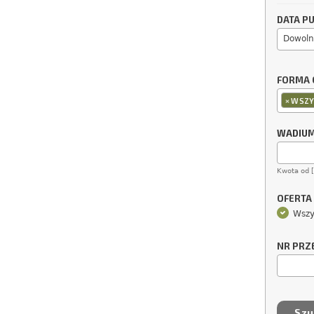
DATA PU
Dowoln
FORMA 
×
WSZY
WADIU
Kwota od 
OFERTA
Wszy
NR PRZ