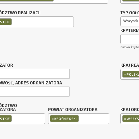
DZTWO REALIZACJI
TYP OGŁ
Wszystk
STKIE
KRYTERI
nazwa kryt
ZATOR
KRAJ REA
×
POLSK
OWOŚĆ, ADRES ORGANIZATORA
ÓDZTWO
ZATORA
POWIAT ORGANIZATORA
KRAJ OR
×
×
STKIE
KROŚNIEŃSKI
WSZYS