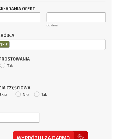
SKŁADANIA OFERT
do dnia
ŹRÓDŁA
TKIE
SPROSTOWANIA
Tak
CJA CZĘŚCIOWA
tkie
Nie
Tak
WYPRÓBUJ ZA DARMO