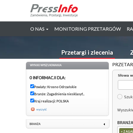
O NAS
MONITORING PRZETARGÓW
RA
Przetargi i zlecenia
Z
PRZETAR
WYNIKI WYSZUKIWANIA
Słowa w
0 INFORMACJI DLA:
Powiaty: Krosno Odrzańskie
Branże: Zagadnienia niesklasyf...
Szuk
Kraj realizacji: POLSKA
wyczyść
Wyszuki
BRANŻ
BRANŻA
×
ZAGA