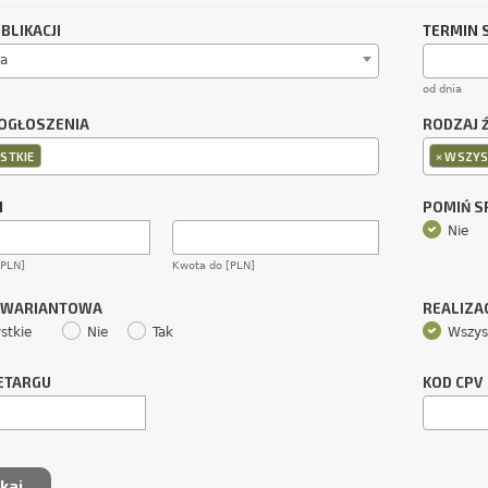
BLIKACJI
TERMIN 
a
od dnia
OGŁOSZENIA
RODZAJ 
×
STKIE
WSZYS
M
POMIŃ 
Nie
[PLN]
Kwota do [PLN]
 WARIANTOWA
REALIZA
stkie
Nie
Tak
Wszys
ETARGU
KOD CPV