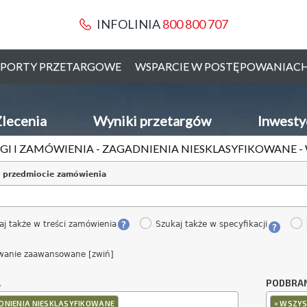
INFOLINIA
800 800 707
PORTY PRZETARGOWE
WSPARCIE W POSTĘPOWANIAC
lecenia
Wyniki przetargów
Inwesty
GI I ZAMÓWIENIA - ZAGADNIENIA NIESKLASYFIKOWANE 
 przedmiocie zamówienia
aj także w treści zamówienia
Szukaj także w specyfikacji
wanie zaawansowane [zwiń]
A
PODBRA
×
DNIENIA NIESKLASYFIKOWANE
WSZYS