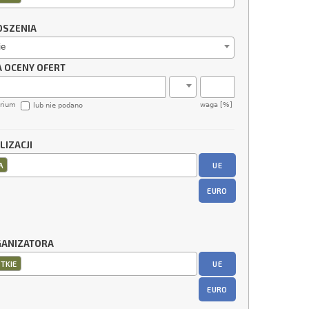
OSZENIA
ie
A OCENY OFERT
erium
waga [%]
lub nie podano
LIZACJI
UE
A
EURO
GANIZATORA
UE
TKIE
EURO