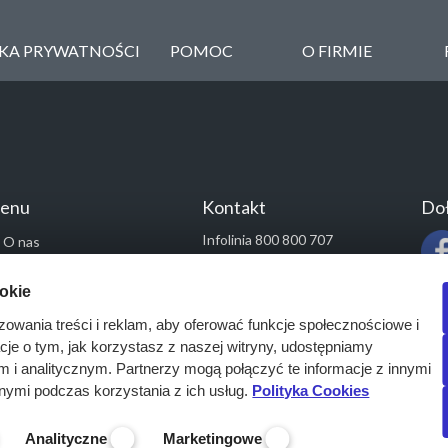
YKA PRYWATNOŚCI
POMOC
O FIRMIE
enu
Kontakt
Doł
Infolinia 800 800 707
O nas
kontakt@pressinfo.pl
Rozwiązania
ookie
Monitoring przetargów
zowania treści i reklam, aby oferować funkcje społecznościowe i
Raporty przetargowe
acje o tym, jak korzystasz z naszej witryny, udostępniamy
Ustawienia cookies
i analitycznym. Partnerzy mogą połączyć te informacje z innymi
Kontakt
nymi podczas korzystania z ich usług.
Polityka Cookies
Analityczne
Marketingowe