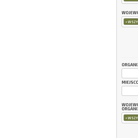
WOJEWÓ
×
WSZY
ORGANI
MIEJSC
WOJEW
ORGANI
×
WSZY