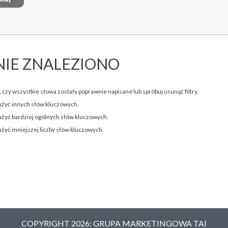
NIE ZNALEZIONO
 czy wszystkie słowa zostały poprawnie napisane lub spróbuj usunąć filtry.
użyć innych słów kluczowych.
użyć bardziej ogólnych słów kluczowych.
użyć mniejszej liczby słów kluczowych.
COPYRIGHT 2026: GRUPA MARKETINGOWA TAI