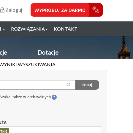
Zaloguj
WYPRÓBUJ ZA DARMO
H
ROZWIĄZANIA
KONTAKT
cje
Dotacje
- WYNIKI WYSZUKIWANIA
Szukaj także w archiwalnych
NŻA
TKIE