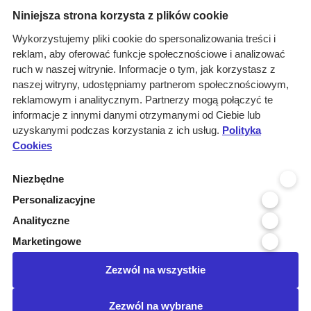
Menu
Niniejsza strona korzysta z plików cookie
O nas
Wykorzystujemy pliki cookie do spersonalizowania treści i
reklam, aby oferować funkcje społecznościowe i analizować
Rozwiązania
ruch w naszej witrynie. Informacje o tym, jak korzystasz z
Monitoring
naszej witryny, udostępniamy partnerom społecznościowym,
przetargów
reklamowym i analitycznym. Partnerzy mogą połączyć te
informacje z innymi danymi otrzymanymi od Ciebie lub
Raporty
uzyskanymi podczas korzystania z ich usług.
Polityka
przetargowe
Cookies
Ustawienia cookies
Niezbędne
Kontakt
Personalizacyjne
Kontakt
Analityczne
Infolinia 800 800 707
Marketingowe
kontakt@pressinfo.pl
Zezwól na wszystkie
Dołącz do nas
Zezwól na wybrane