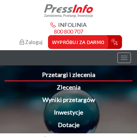
INFOLINIA
800 800 707
Zaloguj
WYPRÓBUJ ZA DARMO
Toggl
naviga
Przetargi i zlecenia
Zlecenia
Wyniki przetargów
Inwestycje
Dotacje