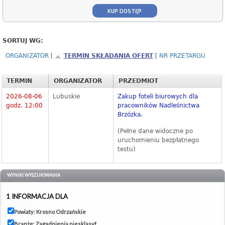
KUP DOSTĘP
SORTUJ WG:
ORGANIZATOR
TERMIN SKŁADANIA OFERT
NR PRZETARGU
TERMIN
ORGANIZATOR
PRZEDMIOT
2026-08-06
Lubuskie
Zakup foteli biurowych dla
godz. 12:00
pracowników Nadleśnictwa
Brzózka.
(Pełne dane widoczne po
uruchomieniu bezpłatnego
testu)
WYNIKI WYSZUKIWANIA
1 INFORMACJA DLA
Powiaty: Krosno Odrzańskie
Branże: Zagadnienia niesklasyf...