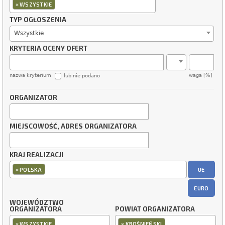
×
WSZYSTKIE
TYP OGŁOSZENIA
Wszystkie
KRYTERIA OCENY OFERT
nazwa kryterium
waga [%]
lub nie podano
ORGANIZATOR
MIEJSCOWOŚĆ, ADRES ORGANIZATORA
KRAJ REALIZACJI
×
UE
POLSKA
EURO
WOJEWÓDZTWO
ORGANIZATORA
POWIAT ORGANIZATORA
×
×
WSZYSTKIE
KROŚNIEŃSKI