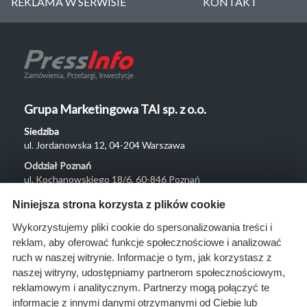
REKLAMA W SERWISIE
KONTAKT
Grupa Marketingowa TAI sp. z o.o.
Siedziba
ul. Jordanowska 12, 04-204 Warszawa
Oddział Poznań
ul. Kochanowskiego 18/6, 60-846 Poznań
Menu
Niniejsza strona korzysta z plików cookie
O nas
Wykorzystujemy pliki cookie do spersonalizowania treści i
reklam, aby oferować funkcje społecznościowe i analizować
Rozwiązania
ruch w naszej witrynie. Informacje o tym, jak korzystasz z
Monitoring
naszej witryny, udostępniamy partnerom społecznościowym,
przetargów
reklamowym i analitycznym. Partnerzy mogą połączyć te
informacje z innymi danymi otrzymanymi od Ciebie lub