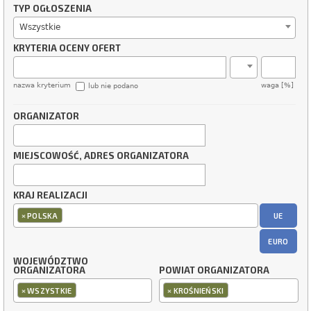
TYP OGŁOSZENIA
Wszystkie
KRYTERIA OCENY OFERT
nazwa kryterium
waga [%]
lub nie podano
ORGANIZATOR
MIEJSCOWOŚĆ, ADRES ORGANIZATORA
KRAJ REALIZACJI
×
UE
POLSKA
EURO
WOJEWÓDZTWO
ORGANIZATORA
POWIAT ORGANIZATORA
×
×
WSZYSTKIE
KROŚNIEŃSKI