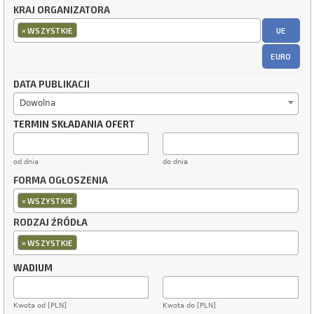
KRAJ ORGANIZATORA
×
UE
WSZYSTKIE
EURO
DATA PUBLIKACJI
Dowolna
TERMIN SKŁADANIA OFERT
od dnia
do dnia
FORMA OGŁOSZENIA
×
WSZYSTKIE
RODZAJ ŹRÓDŁA
×
WSZYSTKIE
WADIUM
Kwota od [PLN]
Kwota do [PLN]