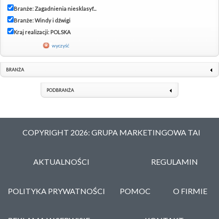
Branże: Zagadnienia niesklasyf...
Branże: Windy i dźwigi
Kraj realizacji: POLSKA
wyczyść
BRANŻA
PODBRANŻA
COPYRIGHT 2026: GRUPA MARKETINGOWA TAI
AKTUALNOŚCI
REGULAMIN
POLITYKA PRYWATNOŚCI
POMOC
O FIRMIE