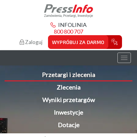
INFOLINIA
800 800 707
Zaloguj
WYPRÓBUJ ZA DARMO
Toggl
naviga
Przetargi i zlecenia
Zlecenia
Wyniki przetargów
Inwestycje
Dotacje