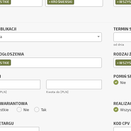
×
×
STKIE
KROŚNIEŃSKI
WSZYS
BLIKACJI
TERMIN 
a
od dnia
OGŁOSZENIA
RODZAJ 
×
STKIE
WSZYS
M
POMIŃ 
Nie
[PLN]
Kwota do [PLN]
 WARIANTOWA
REALIZA
stkie
Nie
Tak
Wszys
ETARGU
KOD CPV