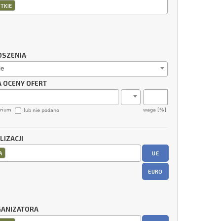
TKIE
OSZENIA
ie
A OCENY OFERT
erium
waga [%]
lub nie podano
LIZACJI
UE
A
EURO
GANIZATORA