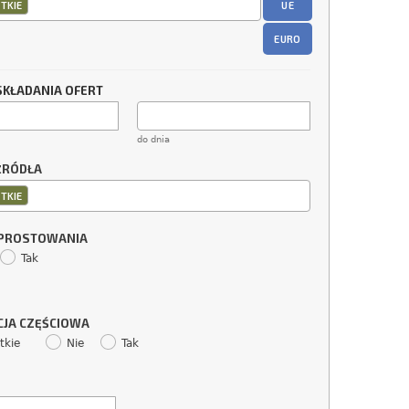
UE
TKIE
EURO
SKŁADANIA OFERT
do dnia
ŹRÓDŁA
TKIE
SPROSTOWANIA
Tak
CJA CZĘŚCIOWA
tkie
Nie
Tak