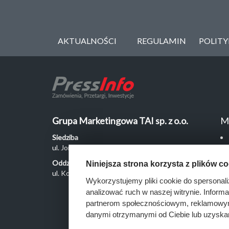
AKTUALNOŚCI
REGULAMIN
POLIT
Grupa Marketingowa TAI sp. z o.o.
M
Siedziba
ul. Jordanowska 12, 04-204 Warszawa
Oddział Poznań
Niniejsza strona korzysta z plików c
ul. Kochanowskiego 18/6, 60-846 Poznań
Wykorzystujemy pliki cookie do spersonali
analizować ruch w naszej witrynie. Inform
partnerom społecznościowym, reklamowym 
danymi otrzymanymi od Ciebie lub uzyska