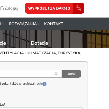
Zaloguj
WYPRÓBUJ ZA DARMO
H
ROZWIĄZANIA
KONTAKT
cje
Dotacje
WENTYLACJA I KLIMATYZACJA, TURYSTYKA,
Szukaj także w archiwalnych
NŻA