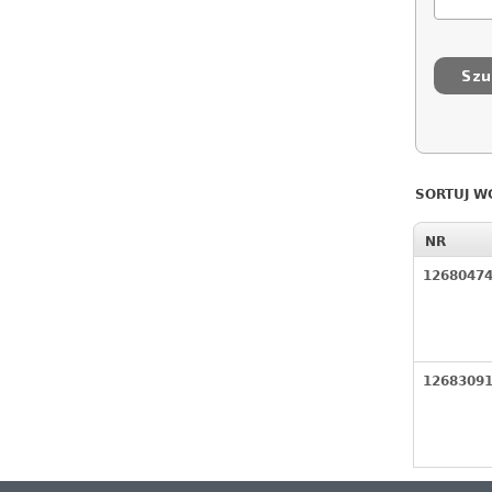
SORTUJ W
NR
1268047
1268309