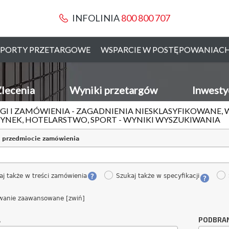
INFOLINIA
800 800 707
PORTY PRZETARGOWE
WSPARCIE W POSTĘPOWANIAC
lecenia
Wyniki przetargów
Inwesty
GI I ZAMÓWIENIA - ZAGADNIENIA NIESKLASYFIKOWANE, 
NEK, HOTELARSTWO, SPORT - WYNIKI WYSZUKIWANIA
 przedmiocie zamówienia
aj także w treści zamówienia
Szukaj także w specyfikacji
wanie zaawansowane [zwiń]
A
PODBRA