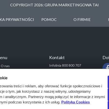
COPYRIGHT 2026: GRUPA MARKETINGOWA TAI
YKA PRYWATNOŚCI
POMOC
O FIRMIE
enu
Kontakt
Doł
Infolinia 800 800 707
O nas
kontakt@pressinfo.pl
Rozwiązania
ookie
Monitoring przetargów
zowania treści i reklam, aby oferować funkcje społecznościowe i
Raporty przetargowe
acje o tym, jak korzystasz z naszej witryny, udostępniamy
Ustawienia cookies
i analitycznym. Partnerzy mogą połączyć te informacje z innymi
Kontakt
nymi podczas korzystania z ich usług.
Polityka Cookies