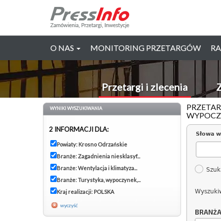
O NAS
MONITORING PRZETARGÓW
RA
Przetargi i zlecenia
Z
PRZETAR
WYNIKI WYSZUKIWANIA
WYPOCZY
2 INFORMACJI DLA:
Słowa w
Powiaty: Krosno Odrzańskie
Branże: Zagadnienia niesklasyf...
Branże: Wentylacja i klimatyza...
Szuk
Branże: Turystyka, wypoczynek,...
Wyszuki
Kraj realizacji: POLSKA
wyczyść
BRANŻ