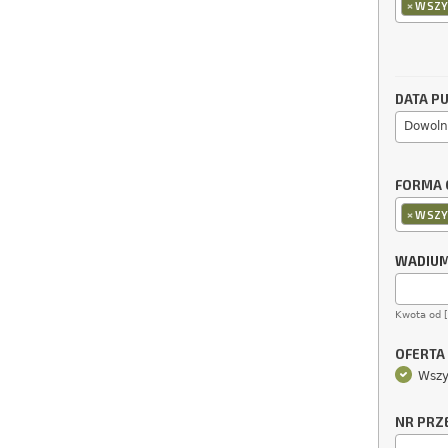
×
WSZY
DATA PU
Dowoln
FORMA 
×
WSZY
WADIU
Kwota od 
OFERTA
Wszy
NR PRZ