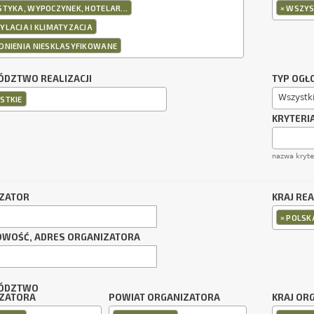
×
TYKA, WYPOCZYNEK, HOTELAR...
WSZYS
YLACJA I KLIMATYZACJA
DNIENIA NIESKLASYFIKOWANE
DZTWO REALIZACJI
TYP OGŁ
Wszystk
STKIE
KRYTERI
nazwa kryt
ZATOR
KRAJ REA
×
POLSK
OWOŚĆ, ADRES ORGANIZATORA
ÓDZTWO
ZATORA
POWIAT ORGANIZATORA
KRAJ OR