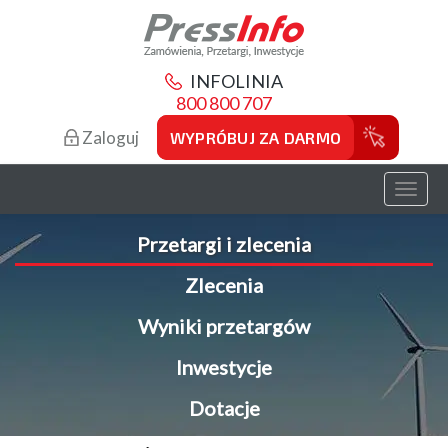
INFOLINIA
800 800 707
Zaloguj
WYPRÓBUJ ZA DARMO
Toggl
naviga
Przetargi i zlecenia
Zlecenia
Wyniki przetargów
Inwestycje
Dotacje