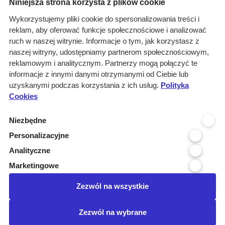
Menu
Niniejsza strona korzysta z plików cookie
O nas
Wykorzystujemy pliki cookie do spersonalizowania treści i
reklam, aby oferować funkcje społecznościowe i analizować
Rozwiązania
ruch w naszej witrynie. Informacje o tym, jak korzystasz z
Monitoring
naszej witryny, udostępniamy partnerom społecznościowym,
przetargów
reklamowym i analitycznym. Partnerzy mogą połączyć te
informacje z innymi danymi otrzymanymi od Ciebie lub
Raporty
uzyskanymi podczas korzystania z ich usług.
Polityka
przetargowe
Cookies
Ustawienia cookies
Niezbędne
Kontakt
Personalizacyjne
Kontakt
Analityczne
Infolinia 800 800 707
Marketingowe
kontakt@pressinfo.pl
Zezwól na wszystkie
Dołącz do nas
Zezwól na wybrane