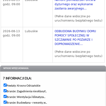
2026-08-13
Lubuskie
Remont pomieszczeń oficera
godz. 09:00
dyżurnego oraz wykonanie
zasilania awaryjnego...
(Pełne dane widoczne po
uruchomieniu bezpłatnego testu)
2026-08-13
Lubuskie
ODBUDOWA BUDYNKU DOMU
godz. 09:00
POMOCY SPOŁECZNEJ W
SZCZAWNIE PO POŻARZE I
DOPROWADZENIE...
(Pełne dane widoczne po
uruchomieniu bezpłatnego testu)
WYNIKI WYSZUKIWANIA
7 INFORMACJI DLA:
Powiaty: Krosno Odrzańskie
Branże: Zagadnienia niesklasyf...
Branże: Wentylacja i klimatyza...
Branże: Budowlana - remonty, w...