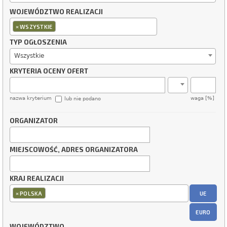
WOJEWÓDZTWO REALIZACJI
×
WSZYSTKIE
TYP OGŁOSZENIA
Wszystkie
KRYTERIA OCENY OFERT
nazwa kryterium
waga [%]
lub nie podano
ORGANIZATOR
MIEJSCOWOŚĆ, ADRES ORGANIZATORA
KRAJ REALIZACJI
×
UE
POLSKA
EURO
WOJEWÓDZTWO