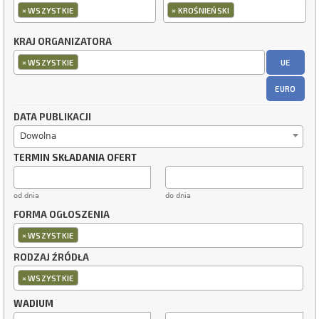
×
×
WSZYSTKIE
KROŚNIEŃSKI
KRAJ ORGANIZATORA
×
UE
WSZYSTKIE
EURO
DATA PUBLIKACJI
Dowolna
TERMIN SKŁADANIA OFERT
od dnia
do dnia
FORMA OGŁOSZENIA
×
WSZYSTKIE
RODZAJ ŹRÓDŁA
×
WSZYSTKIE
WADIUM