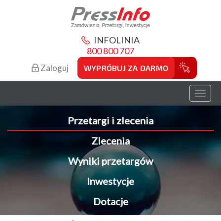
INFOLINIA
800 800 707
Zaloguj
WYPRÓBUJ ZA DARMO
Toggl
naviga
Przetargi i zlecenia
Zlecenia
Wyniki przetargów
Inwestycje
Dotacje