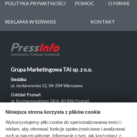
POLITYKA PRYWATNOŚCI
POMOC
O FIRMIE
REKLAMA W SERWISIE
KONTAKT
Grupa Marketingowa TAI sp. z o.o.
Siedziba
ul. Jordanowska 12, 04-204 Warszawa
Oddział Poznań
ul. Kochanowskiego 18/6, 60-846 Poznań
Menu
Niniejsza strona korzysta z plików cookie
O nas
Wykorzystujemy pliki cookie do spersonalizowania treści i
reklam, aby oferować funkcje społecznościowe i analizować
Rozwiązania
ruch w naszej witrynie. Informacje o tym, jak korzystasz z