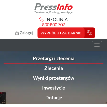
INFOLINIA
800 800 707
Zaloguj
WYPRÓBUJ ZA DARMO
Toggl
naviga
Przetargi i zlecenia
Zlecenia
Wyniki przetargów
Inwestycje
Dotacje