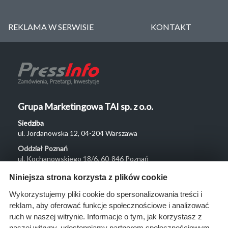
REKLAMA W SERWISIE
KONTAKT
Grupa Marketingowa TAI sp. z o.o.
Siedziba
ul. Jordanowska 12, 04-204 Warszawa
Oddział Poznań
ul. Kochanowskiego 18/6, 60-846 Poznań
Menu
Niniejsza strona korzysta z plików cookie
O nas
Wykorzystujemy pliki cookie do spersonalizowania treści i
reklam, aby oferować funkcje społecznościowe i analizować
Rozwiązania
ruch w naszej witrynie. Informacje o tym, jak korzystasz z
Monitoring
naszej witryny, udostępniamy partnerom społecznościowym,