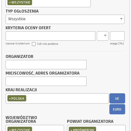
×
WSZYSTKIE
TYP OGŁOSZENIA
Wszystkie
KRYTERIA OCENY OFERT
nazwa kryterium
waga [%]
lub nie podano
ORGANIZATOR
MIEJSCOWOŚĆ, ADRES ORGANIZATORA
KRAJ REALIZACJI
×
UE
POLSKA
EURO
WOJEWÓDZTWO
ORGANIZATORA
POWIAT ORGANIZATORA
×
×
WSZYSTKIE
KROŚNIEŃSKI