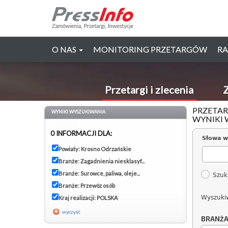
O NAS
MONITORING PRZETARGÓW
RA
Przetargi i zlecenia
Z
PRZETAR
WYNIKI WYSZUKIWANIA
WYNIKI 
0 INFORMACJI DLA:
Słowa w
Powiaty: Krosno Odrzańskie
Branże: Zagadnienia niesklasyf...
Branże: Surowce, paliwa, oleje...
Szuk
Branże: Przewóz osób
Wyszuki
Kraj realizacji: POLSKA
wyczyść
BRANŻ