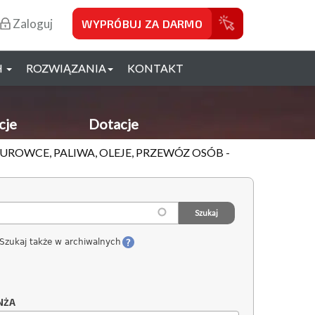
Zaloguj
WYPRÓBUJ ZA DARMO
H
ROZWIĄZANIA
KONTAKT
cje
Dotacje
UROWCE, PALIWA, OLEJE, PRZEWÓZ OSÓB -
Szukaj także w archiwalnych
NŻA