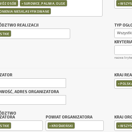
×
×
WÓZ OSÓB
SUROWCE, PALIWA, OLEJE
WSZYS
DNIENIA NIESKLASYFIKOWANE
DZTWO REALIZACJI
TYP OGŁ
Wszystk
STKIE
KRYTERI
nazwa kryt
ZATOR
KRAJ REA
×
POLSK
OWOŚĆ, ADRES ORGANIZATORA
ÓDZTWO
ZATORA
POWIAT ORGANIZATORA
KRAJ OR
×
×
STKIE
KROŚNIEŃSKI
WSZYS