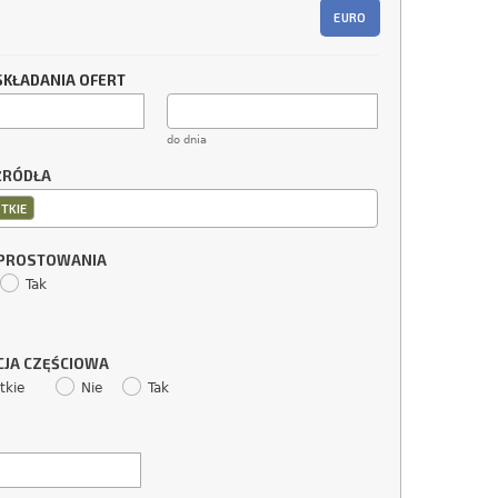
EURO
SKŁADANIA OFERT
do dnia
ŹRÓDŁA
TKIE
SPROSTOWANIA
Tak
CJA CZĘŚCIOWA
tkie
Nie
Tak