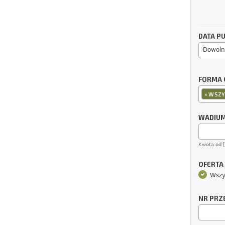
DATA PU
Dowoln
FORMA 
×
WSZY
WADIU
Kwota od 
OFERTA
Wszy
NR PRZ