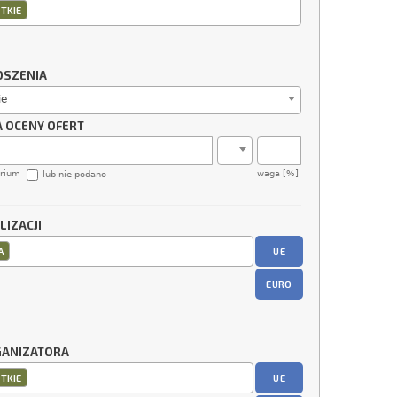
TKIE
OSZENIA
ie
A OCENY OFERT
erium
waga [%]
lub nie podano
LIZACJI
UE
A
EURO
GANIZATORA
UE
TKIE