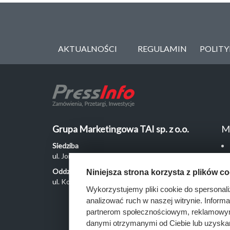
AKTUALNOŚCI
REGULAMIN
POLIT
Grupa Marketingowa TAI sp. z o.o.
M
Siedziba
ul. Jordanowska 12, 04-204 Warszawa
Oddział Poznań
Niniejsza strona korzysta z plików c
ul. Kochanowskiego 18/6, 60-846 Poznań
Wykorzystujemy pliki cookie do spersonali
analizować ruch w naszej witrynie. Inform
partnerom społecznościowym, reklamowym 
danymi otrzymanymi od Ciebie lub uzyska