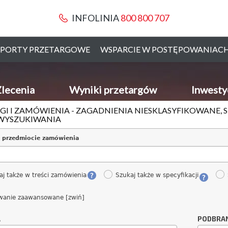
INFOLINIA
800 800 707
PORTY PRZETARGOWE
WSPARCIE W POSTĘPOWANIAC
lecenia
Wyniki przetargów
Inwesty
GI I ZAMÓWIENIA - ZAGADNIENIA NIESKLASYFIKOWANE, S
WYSZUKIWANIA
 przedmiocie zamówienia
aj także w treści zamówienia
Szukaj także w specyfikacji
wanie zaawansowane [zwiń]
A
PODBRA