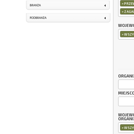
×
PRZE
BRANŻA
×
ZAGA
PODBRANŻA
WOJEWÓ
×
WSZY
ORGANI
MIEJSC
WOJEW
ORGANI
×
WSZY