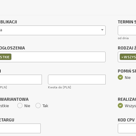
BLIKACJI
TERMIN 
a
od dnia
OGŁOSZENIA
RODZAJ 
×
STKIE
WSZYS
M
POMIŃ 
Nie
[PLN]
Kwota do [PLN]
 WARIANTOWA
REALIZA
stkie
Nie
Tak
Wszys
ETARGU
KOD CPV