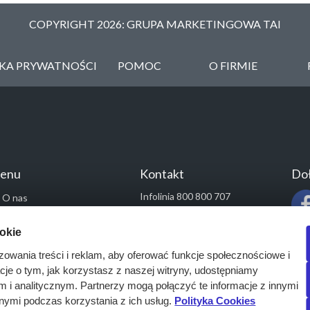
COPYRIGHT 2026: GRUPA MARKETINGOWA TAI
YKA PRYWATNOŚCI
POMOC
O FIRMIE
enu
Kontakt
Doł
Infolinia 800 800 707
O nas
kontakt@pressinfo.pl
Rozwiązania
ookie
Monitoring przetargów
zowania treści i reklam, aby oferować funkcje społecznościowe i
Raporty przetargowe
acje o tym, jak korzystasz z naszej witryny, udostępniamy
Ustawienia cookies
i analitycznym. Partnerzy mogą połączyć te informacje z innymi
Kontakt
nymi podczas korzystania z ich usług.
Polityka Cookies