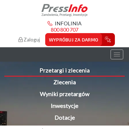
INFOLINIA
800 800 707
Zaloguj
WYPRÓBUJ ZA DARMO
Toggl
naviga
Przetargi i zlecenia
Zlecenia
Wyniki przetargów
Inwestycje
Dotacje