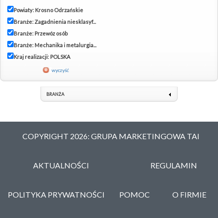
Powiaty: Krosno Odrzańskie
Branże: Zagadnienia niesklasyf...
Branże: Przewóz osób
Branże: Mechanika i metalurgia...
Kraj realizacji: POLSKA
wyczyść
BRANŻA
COPYRIGHT 2026: GRUPA MARKETINGOWA TAI
AKTUALNOŚCI
REGULAMIN
POLITYKA PRYWATNOŚCI
POMOC
O FIRMIE