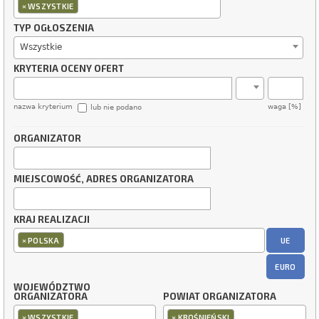
×
WSZYSTKIE
TYP OGŁOSZENIA
Wszystkie
KRYTERIA OCENY OFERT
nazwa kryterium
waga [%]
lub nie podano
ORGANIZATOR
MIEJSCOWOŚĆ, ADRES ORGANIZATORA
KRAJ REALIZACJI
×
UE
POLSKA
EURO
WOJEWÓDZTWO
ORGANIZATORA
POWIAT ORGANIZATORA
×
×
WSZYSTKIE
KROŚNIEŃSKI