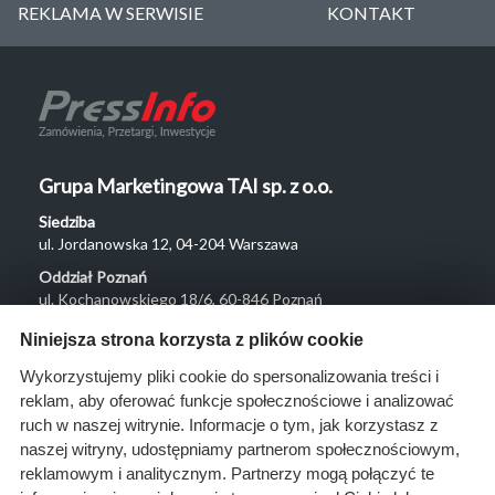
REKLAMA W SERWISIE
KONTAKT
Grupa Marketingowa TAI sp. z o.o.
Siedziba
ul. Jordanowska 12, 04-204 Warszawa
Oddział Poznań
ul. Kochanowskiego 18/6, 60-846 Poznań
Menu
Niniejsza strona korzysta z plików cookie
O nas
Wykorzystujemy pliki cookie do spersonalizowania treści i
reklam, aby oferować funkcje społecznościowe i analizować
Rozwiązania
ruch w naszej witrynie. Informacje o tym, jak korzystasz z
Monitoring
naszej witryny, udostępniamy partnerom społecznościowym,
przetargów
reklamowym i analitycznym. Partnerzy mogą połączyć te