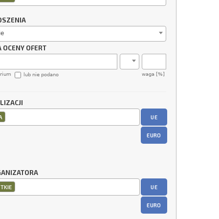
OSZENIA
ie
A OCENY OFERT
erium
waga [%]
lub nie podano
LIZACJI
UE
A
EURO
GANIZATORA
UE
TKIE
EURO