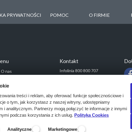
YKA PRYWATNOŚCI
POMOC
O FIRMIE
enu
Kontakt
Doł
Infolinia 800 800 707
O nas
kontakt@pressinfo.pl
Rozwiązania
ookie
Monitoring przetargów
zowania treści i reklam, aby oferować funkcje społecznościowe i
Raporty przetargowe
acje o tym, jak korzystasz z naszej witryny, udostępniamy
Ustawienia cookies
i analitycznym. Partnerzy mogą połączyć te informacje z innymi
Kontakt
nymi podczas korzystania z ich usług.
Polityka Cookies
Analityczne
Marketingowe