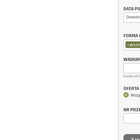
DATA PU
Dowoln
FORMA 
×
WSZY
WADIU
Kwota od 
OFERTA
Wszy
NR PRZ