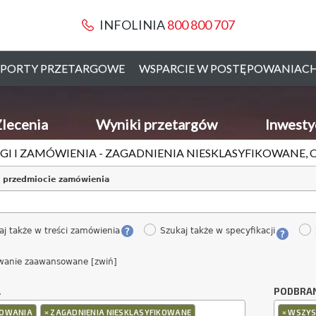
INFOLINIA
800 800 707
PORTY PRZETARGOWE
WSPARCIE W POSTĘPOWANIAC
lecenia
Wyniki przetargów
Inwesty
GI I ZAMÓWIENIA - ZAGADNIENIA NIESKLASYFIKOWANE,
 przedmiocie zamówienia
aj także w treści zamówienia
Szukaj także w specyfikacji
wanie zaawansowane [zwiń]
A
PODBRA
×
×
OWANIA
ZAGADNIENIA NIESKLASYFIKOWANE
WSZYS