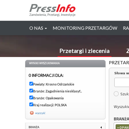
O NAS
MONITORING PRZETARGÓW
RA
Przetargi i zlecenia
Z
PRZETAR
WYNIKI WYSZUKIWANIA
Słowa w
0 INFORMACJI DLA:
Powiaty: Krosno Odrzańskie
Branże: Zagadnienia niesklasyf...
Szuk
Branże: Opakowania
Kraj realizacji: POLSKA
Wyszuki
wyczyść
BRANŻ
×
BRANŻA
OPAK