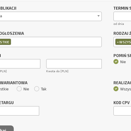
BLIKACJI
TERMIN 
a
od dnia
OGŁOSZENIA
RODZAJ 
×
STKIE
WSZYS
M
POMIŃ 
Nie
[PLN]
Kwota do [PLN]
 WARIANTOWA
REALIZA
stkie
Nie
Tak
Wszys
ETARGU
KOD CPV