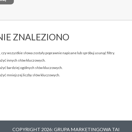
NIE ZNALEZIONO
 czy wszystkie słowa zostały poprawnie napisane lub spróbuj usunąć filtry.
użyć innych słów kluczowych.
użyć bardziej ogólnych słów kluczowych.
użyć mniejszej liczby słów kluczowych.
COPYRIGHT 2026: GRUPA MARKETINGOWA TAI