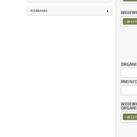
PODBRANŻA
WOJEWÓ
×
WSZY
ORGANI
MIEJSC
WOJEW
ORGANI
×
WSZY