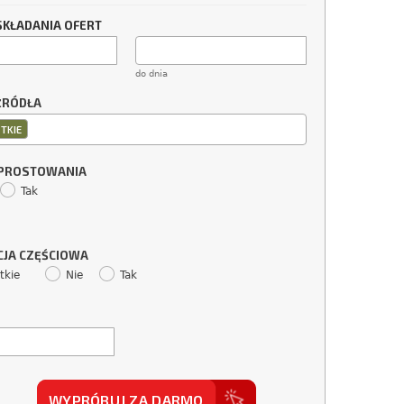
SKŁADANIA OFERT
do dnia
ŹRÓDŁA
TKIE
SPROSTOWANIA
Tak
CJA CZĘŚCIOWA
tkie
Nie
Tak
WYPRÓBUJ ZA DARMO