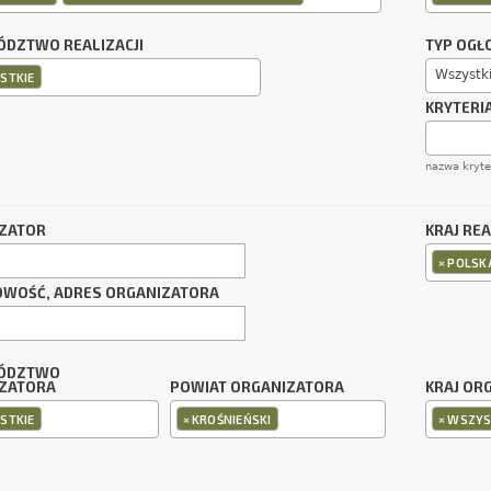
DZTWO REALIZACJI
TYP OGŁ
Wszystk
STKIE
KRYTERI
nazwa kryt
ZATOR
KRAJ REA
×
POLSK
OWOŚĆ, ADRES ORGANIZATORA
ÓDZTWO
ZATORA
POWIAT ORGANIZATORA
KRAJ OR
×
×
STKIE
KROŚNIEŃSKI
WSZYS