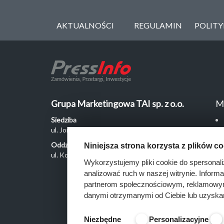
AKTUALNOŚCI
REGULAMIN
POLIT
Grupa Marketingowa TAI sp. z o.o.
M
Siedziba
ul. Jordanowska 12, 04-204 Warszawa
Oddział Poznań
Niniejsza strona korzysta z plików c
ul. Kochanowskiego 18/6, 60-846 Poznań
Wykorzystujemy pliki cookie do spersonali
analizować ruch w naszej witrynie. Inform
partnerom społecznościowym, reklamowym 
danymi otrzymanymi od Ciebie lub uzyska
Niezbędne
Personalizacyjne