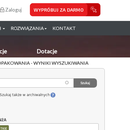
Zaloguj
WYPRÓBUJ ZA DARMO
H
ROZWIĄZANIA
KONTAKT
cje
Dotacje
 OPAKOWANIA - WYNIKI WYSZUKIWANIA
Szukaj także w archiwalnych
NŻA
TKIE