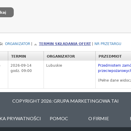
G:
ORGANIZATOR
TERMIN SKŁADANIA OFERT
NR PRZETARGU
TERMIN
ORGANIZATOR
PRZEDMIOT
6
2026-09-14
Lubuskie
Przedmiotem zamów
godz. 09:00
przeciwpożarowych
(Pełne dane widoc
COPYRIGHT 2026: GRUPA MARKETINGOWA TAI
YKA PRYWATNOŚCI
POMOC
O FIRMIE