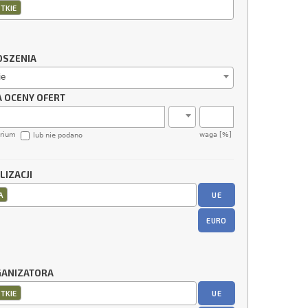
TKIE
OSZENIA
ie
A OCENY OFERT
erium
waga [%]
lub nie podano
LIZACJI
UE
A
EURO
GANIZATORA
UE
TKIE