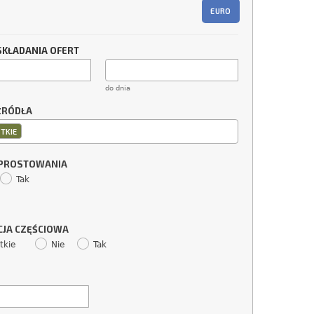
EURO
SKŁADANIA OFERT
do dnia
ŹRÓDŁA
TKIE
SPROSTOWANIA
Tak
CJA CZĘŚCIOWA
tkie
Nie
Tak