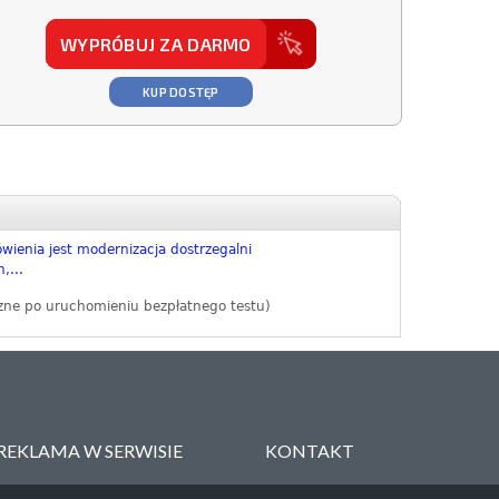
WYPRÓBUJ ZA DARMO
KUP DOSTĘP
ienia jest modernizacja dostrzegalni
,...
zne po uruchomieniu bezpłatnego testu)
REKLAMA W SERWISIE
KONTAKT