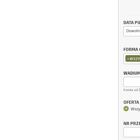
DATA PU
Dowoln
FORMA 
×
WSZY
WADIU
Kwota od 
OFERTA
Wszy
NR PRZ