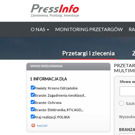
O NAS
MONITORING PRZETARGÓW
RA
Przetargi i zlecenia
Z
PRZETAR
WYNIKI WYSZUKIWANIA
MULTIME
1 INFORMACJA DLA
Słowa w
Powiaty: Krosno Odrzańskie
Branże: Zagadnienia niesklasyf...
Branże: Ochrona
Szuk
Branże: Elektronika, RTV, AGD,...
Wyszuki
Kraj realizacji: POLSKA
wyczyść
BRANŻ