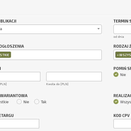
BLIKACJI
TERMIN 
a
od dnia
OGŁOSZENIA
RODZAJ 
×
STKIE
WSZYS
M
POMIŃ 
Nie
[PLN]
Kwota do [PLN]
 WARIANTOWA
REALIZA
stkie
Nie
Tak
Wszys
ETARGU
KOD CPV