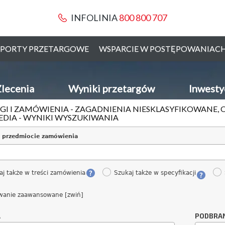
INFOLINIA
800 800 707
PORTY PRZETARGOWE
WSPARCIE W POSTĘPOWANIAC
lecenia
Wyniki przetargów
Inwesty
GI I ZAMÓWIENIA - ZAGADNIENIA NIESKLASYFIKOWANE, O
DIA - WYNIKI WYSZUKIWANIA
 przedmiocie zamówienia
aj także w treści zamówienia
Szukaj także w specyfikacji
wanie zaawansowane [zwiń]
A
PODBRA