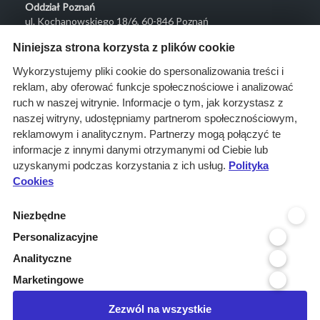
Oddział Poznań
ul. Kochanowskiego 18/6, 60-846 Poznań
Menu
Niniejsza strona korzysta z plików cookie
O nas
Wykorzystujemy pliki cookie do spersonalizowania treści i
reklam, aby oferować funkcje społecznościowe i analizować
Rozwiązania
ruch w naszej witrynie. Informacje o tym, jak korzystasz z
Monitoring
naszej witryny, udostępniamy partnerom społecznościowym,
przetargów
reklamowym i analitycznym. Partnerzy mogą połączyć te
informacje z innymi danymi otrzymanymi od Ciebie lub
Raporty
uzyskanymi podczas korzystania z ich usług.
Polityka
przetargowe
Cookies
Ustawienia cookies
Niezbędne
Kontakt
Personalizacyjne
Kontakt
Analityczne
Infolinia 800 800 707
Marketingowe
kontakt@pressinfo.pl
Zezwól na wszystkie
Dołącz do nas