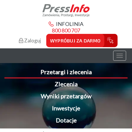
INFOLINIA
800 800 707
Zaloguj
WYPRÓBUJ ZA DARMO
Toggl
naviga
Przetargi i zlecenia
Zlecenia
Wyniki przetargów
Inwestycje
Dotacje