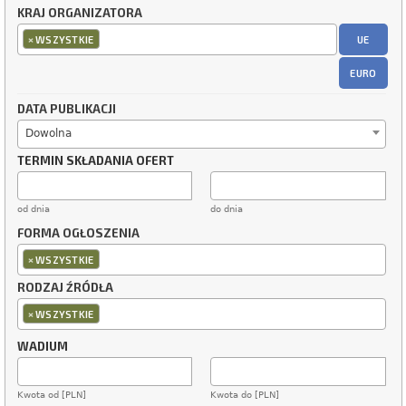
KRAJ ORGANIZATORA
×
UE
WSZYSTKIE
EURO
DATA PUBLIKACJI
Dowolna
TERMIN SKŁADANIA OFERT
od dnia
do dnia
FORMA OGŁOSZENIA
×
WSZYSTKIE
RODZAJ ŹRÓDŁA
×
WSZYSTKIE
WADIUM
Kwota od [PLN]
Kwota do [PLN]