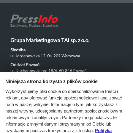
Grupa Marketingowa TAI sp. z o.o.
Siedziba
ul. Jordanowska 12, 04-204 Warszawa
Oddział Poznań
ul. Kochanowskiego 18/6, 60-846 Poznań
Menu
Niniejsza strona korzysta z plików cookie
O nas
Wykorzystujemy pliki cookie do spersonalizowania treści i
reklam, aby oferować funkcje społecznościowe i analizować
Rozwiązania
ruch w naszej witrynie. Informacje o tym, jak korzystasz z
Monitoring
naszej witryny, udostępniamy partnerom społecznościowym,
przetargów
reklamowym i analitycznym. Partnerzy mogą połączyć te
informacje z innymi danymi otrzymanymi od Ciebie lub
Raporty
uzyskanymi podczas korzystania z ich usług.
Polityka