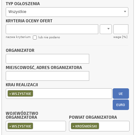
TYP OGŁOSZENIA
Wszystkie
KRYTERIA OCENY OFERT
nazwa kryterium
waga [%]
lub nie podano
ORGANIZATOR
MIEJSCOWOŚĆ, ADRES ORGANIZATORA
KRAJ REALIZACJI
×
UE
WSZYSTKIE
EURO
WOJEWÓDZTWO
ORGANIZATORA
POWIAT ORGANIZATORA
×
×
WSZYSTKIE
KROŚNIEŃSKI