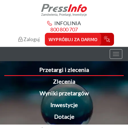
INFOLINIA
800 800 707
Zaloguj
WYPRÓBUJ ZA DARMO
Toggl
naviga
Przetargi i zlecenia
Zlecenia
Wyniki przetargów
Inwestycje
Dotacje