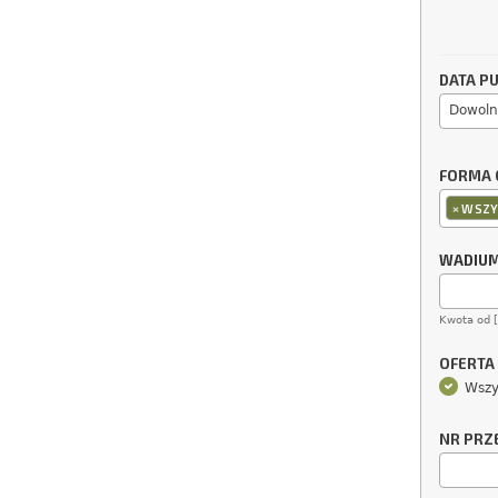
DATA PU
Dowoln
FORMA 
×
WSZY
WADIU
Kwota od 
OFERTA
Wszy
NR PRZ