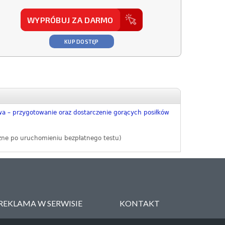
WYPRÓBUJ ZA DARMO
KUP DOSTĘP
wa – przygotowanie oraz dostarczenie gorących posiłków
zne po uruchomieniu bezpłatnego testu)
REKLAMA W SERWISIE
KONTAKT