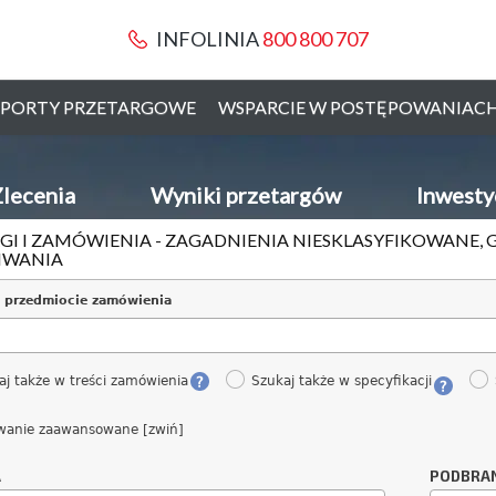
INFOLINIA
800 800 707
PORTY PRZETARGOWE
WSPARCIE W POSTĘPOWANIAC
lecenia
Wyniki przetargów
Inwesty
GI I ZAMÓWIENIA - ZAGADNIENIA NIESKLASYFIKOWANE, 
IWANIA
 przedmiocie zamówienia
aj także w treści zamówienia
Szukaj także w specyfikacji
wanie zaawansowane [zwiń]
A
PODBRA