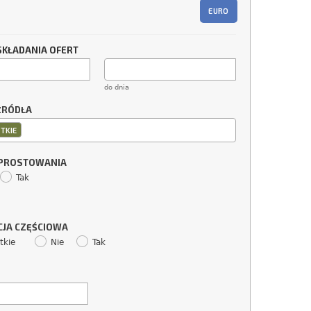
EURO
SKŁADANIA OFERT
do dnia
ŹRÓDŁA
TKIE
SPROSTOWANIA
Tak
CJA CZĘŚCIOWA
tkie
Nie
Tak