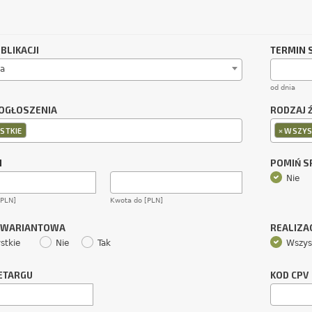
BLIKACJI
TERMIN 
a
od dnia
OGŁOSZENIA
RODZAJ 
×
STKIE
WSZYS
M
POMIŃ 
Nie
[PLN]
Kwota do [PLN]
 WARIANTOWA
REALIZA
stkie
Nie
Tak
Wszys
ETARGU
KOD CPV