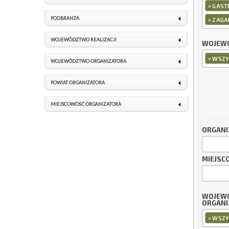
×
GAST
PODBRANŻA
×
ZAGA
WOJEWÓDZTWO REALIZACJI
WOJEWÓ
×
WSZY
WOJEWÓDZTWO ORGANIZATORA
POWIAT ORGANIZATORA
MIEJSCOWOŚĆ ORGANIZATORA
ORGANI
MIEJSC
WOJEW
ORGANI
×
WSZY