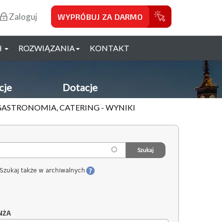
Zaloguj
WYPRÓBUJ ZA DARMO
H
ROZWIĄZANIA
KONTAKT
cje
Dotacje
GASTRONOMIA, CATERING - WYNIKI
Szukaj także w archiwalnych
NŻA