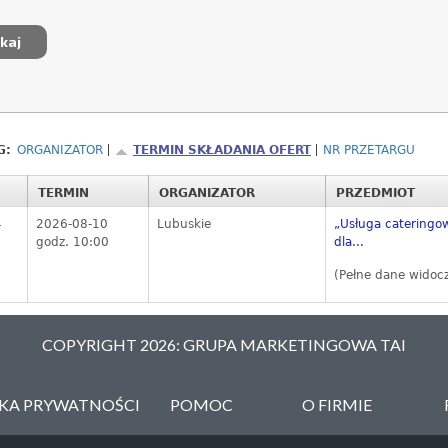
G:
ORGANIZATOR
TERMIN SKŁADANIA OFERT
NR PRZETARGU
TERMIN
ORGANIZATOR
PRZEDMIOT
4
2026-08-10
Lubuskie
„Usługa cateringo
godz. 10:00
dla...
(Pełne dane widoc
COPYRIGHT 2026: GRUPA MARKETINGOWA TAI
YKA PRYWATNOŚCI
POMOC
O FIRMIE