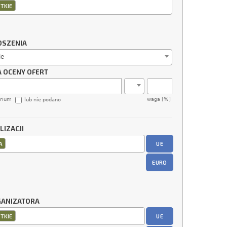
TKIE
OSZENIA
ie
A OCENY OFERT
erium
waga [%]
lub nie podano
LIZACJI
UE
A
EURO
GANIZATORA
UE
TKIE