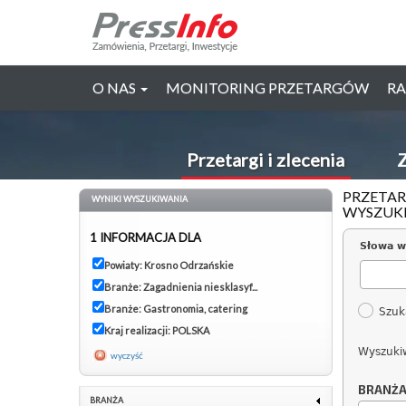
O NAS
MONITORING PRZETARGÓW
RA
Przetargi i zlecenia
Z
PRZETAR
WYNIKI WYSZUKIWANIA
WYSZUK
1 INFORMACJA DLA
Słowa w
Powiaty: Krosno Odrzańskie
Branże: Zagadnienia niesklasyf...
Branże: Gastronomia, catering
Szuk
Kraj realizacji: POLSKA
Wyszuki
wyczyść
BRANŻ
BRANŻA