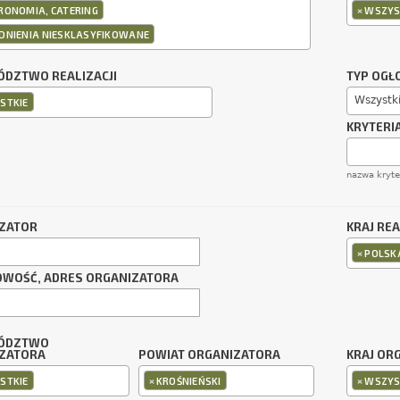
×
RONOMIA, CATERING
WSZYS
DNIENIA NIESKLASYFIKOWANE
DZTWO REALIZACJI
TYP OGŁ
Wszystk
STKIE
KRYTERI
nazwa kryt
ZATOR
KRAJ REA
×
POLSK
OWOŚĆ, ADRES ORGANIZATORA
ÓDZTWO
ZATORA
POWIAT ORGANIZATORA
KRAJ OR
×
×
STKIE
KROŚNIEŃSKI
WSZYS