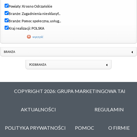
Powiaty: Krosno Odrzańskie
Branże: Zagadnienia niesklasyf...
Branże: Pomoc społeczna, usług...
Kraj realizacji: POLSKA
wyczyść
BRANŻA
PODBRANŻA
COPYRIGHT 2026: GRUPA MARKETINGOWA TAI
AKTUALNOŚCI
REGULAMIN
POLITYKA PRYWATNOŚCI
POMOC
O FIRMIE