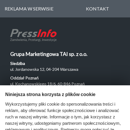
REKLAMA W SERWISIE
KONTAKT
Grupa Marketingowa TAI sp. z o.o.
Siedziba
ul. Jordanowska 12, 04-204 Warszawa
Oddział Poznań
ul. Kochanowskiego 18/6, 60-846 Poznań
Menu
Niniejsza strona korzysta z plików cookie
O nas
Wykorzystujemy pliki cookie do spersonalizowania treści i
reklam, aby oferować funkcje społecznościowe i analizować
Rozwiązania
ruch w naszej witrynie. Informacje o tym, jak korzystasz z
Monitoring
naszej witryny, udostępniamy partnerom społecznościowym,
przetargów
reklamowym i analitycznym. Partnerzy mogą połączyć te