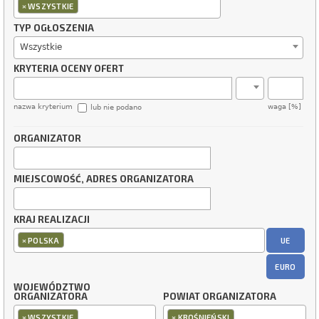
×
WSZYSTKIE
TYP OGŁOSZENIA
Wszystkie
KRYTERIA OCENY OFERT
nazwa kryterium
waga [%]
lub nie podano
ORGANIZATOR
MIEJSCOWOŚĆ, ADRES ORGANIZATORA
KRAJ REALIZACJI
×
UE
POLSKA
EURO
WOJEWÓDZTWO
ORGANIZATORA
POWIAT ORGANIZATORA
×
×
WSZYSTKIE
KROŚNIEŃSKI