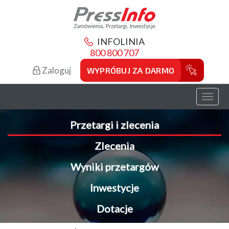
INFOLINIA
800 800 707
Zaloguj
WYPRÓBUJ ZA DARMO
Toggl
naviga
Przetargi i zlecenia
Zlecenia
Wyniki przetargów
Inwestycje
Dotacje