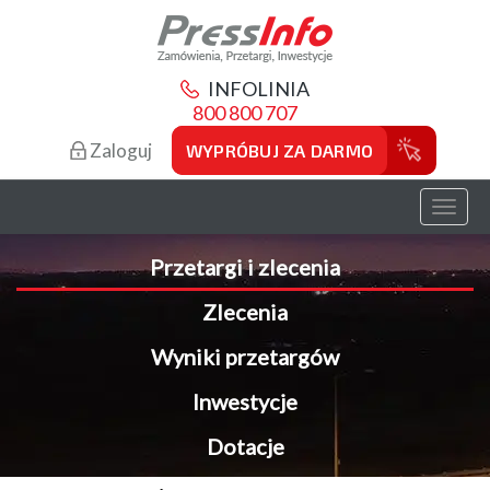
INFOLINIA
800 800 707
Zaloguj
WYPRÓBUJ ZA DARMO
Toggl
naviga
Przetargi i zlecenia
Zlecenia
Wyniki przetargów
Inwestycje
Dotacje