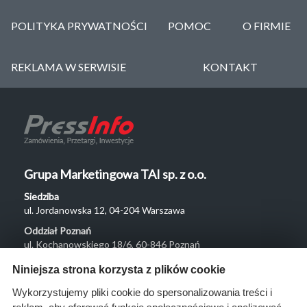
POLITYKA PRYWATNOŚCI
POMOC
O FIRMIE
REKLAMA W SERWISIE
KONTAKT
Grupa Marketingowa TAI sp. z o.o.
Siedziba
ul. Jordanowska 12, 04-204 Warszawa
Oddział Poznań
ul. Kochanowskiego 18/6, 60-846 Poznań
Menu
Niniejsza strona korzysta z plików cookie
O nas
Wykorzystujemy pliki cookie do spersonalizowania treści i