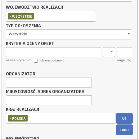
WOJEWÓDZTWO REALIZACJI
×
WSZYSTKIE
TYP OGŁOSZENIA
Wszystkie
KRYTERIA OCENY OFERT
nazwa kryterium
waga [%]
lub nie podano
ORGANIZATOR
MIEJSCOWOŚĆ, ADRES ORGANIZATORA
KRAJ REALIZACJI
×
UE
POLSKA
EURO
WOJEWÓDZTWO