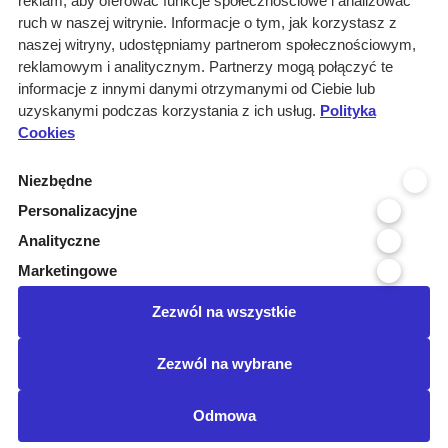
reklam, aby oferować funkcje społecznościowe i analizować
Rozwiązania
ruch w naszej witrynie. Informacje o tym, jak korzystasz z
Monitoring
naszej witryny, udostępniamy partnerom społecznościowym,
przetargów
reklamowym i analitycznym. Partnerzy mogą połączyć te
informacje z innymi danymi otrzymanymi od Ciebie lub
Raporty
uzyskanymi podczas korzystania z ich usług.
Polityka
przetargowe
Cookies
Ustawienia cookies
Niezbędne
Kontakt
Personalizacyjne
Kontakt
Analityczne
Infolinia 800 800 707
Marketingowe
kontakt@pressinfo.pl
Zezwól na wszystkie
Dołącz do nas
Zezwól na wybrane
Odmowa