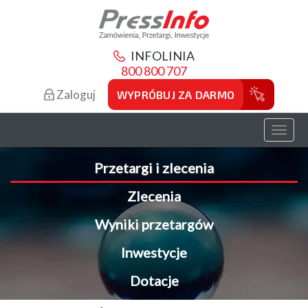
INFOLINIA
800 800 707
Zaloguj
WYPRÓBUJ ZA DARMO
Toggl
naviga
Przetargi i zlecenia
Zlecenia
Wyniki przetargów
Inwestycje
Dotacje