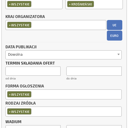
×
×
WSZYSTKIE
KROŚNIEŃSKI
KRAJ ORGANIZATORA
×
UE
WSZYSTKIE
EURO
DATA PUBLIKACJI
Dowolna
TERMIN SKŁADANIA OFERT
od dnia
do dnia
FORMA OGŁOSZENIA
×
WSZYSTKIE
RODZAJ ŹRÓDŁA
×
WSZYSTKIE
WADIUM