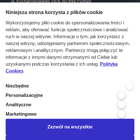
ul. Kochanowskiego 18/6, 60-846 Poznań
Menu
Niniejsza strona korzysta z plików cookie
O nas
Wykorzystujemy pliki cookie do spersonalizowania treści i
reklam, aby oferować funkcje społecznościowe i analizować
Rozwiązania
ruch w naszej witrynie. Informacje o tym, jak korzystasz z
Monitoring
naszej witryny, udostępniamy partnerom społecznościowym,
przetargów
reklamowym i analitycznym. Partnerzy mogą połączyć te
informacje z innymi danymi otrzymanymi od Ciebie lub
Raporty
uzyskanymi podczas korzystania z ich usług.
Polityka
przetargowe
Cookies
Ustawienia cookies
Niezbędne
Kontakt
Personalizacyjne
Kontakt
Analityczne
Infolinia 800 800 707
Marketingowe
kontakt@pressinfo.pl
Zezwól na wszystkie
Dołącz do nas