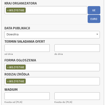
KRAJ ORGANIZATORA
×
UE
WSZYSTKIE
EURO
DATA PUBLIKACJI
Dowolna
TERMIN SKŁADANIA OFERT
od dnia
do dnia
FORMA OGŁOSZENIA
×
WSZYSTKIE
RODZAJ ŹRÓDŁA
×
WSZYSTKIE
WADIUM
Kwota od [PLN]
Kwota do [PLN]