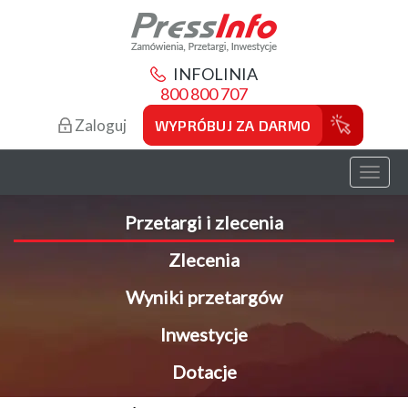
INFOLINIA
800 800 707
Zaloguj
WYPRÓBUJ ZA DARMO
Toggl
naviga
Przetargi i zlecenia
Zlecenia
Wyniki przetargów
Inwestycje
Dotacje