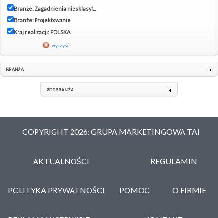
Branże: Zagadnienia niesklasyf...
Branże: Projektowanie
Kraj realizacji: POLSKA
wyczyść
BRANŻA
PODBRANŻA
COPYRIGHT 2026: GRUPA MARKETINGOWA TAI
AKTUALNOŚCI
REGULAMIN
POLITYKA PRYWATNOŚCI
POMOC
O FIRMIE