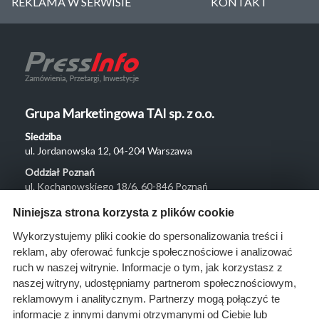
REKLAMA W SERWISIE
KONTAKT
Grupa Marketingowa TAI sp. z o.o.
Siedziba
ul. Jordanowska 12, 04-204 Warszawa
Oddział Poznań
ul. Kochanowskiego 18/6, 60-846 Poznań
Menu
Niniejsza strona korzysta z plików cookie
O nas
Wykorzystujemy pliki cookie do spersonalizowania treści i
reklam, aby oferować funkcje społecznościowe i analizować
Rozwiązania
ruch w naszej witrynie. Informacje o tym, jak korzystasz z
Monitoring
naszej witryny, udostępniamy partnerom społecznościowym,
przetargów
reklamowym i analitycznym. Partnerzy mogą połączyć te
informacje z innymi danymi otrzymanymi od Ciebie lub