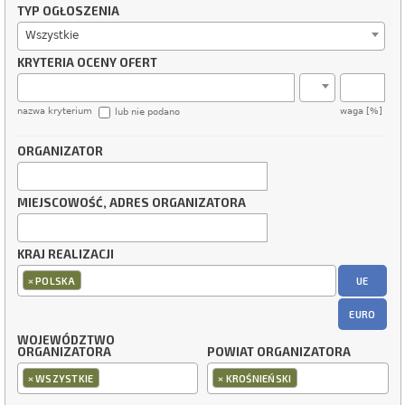
TYP OGŁOSZENIA
Wszystkie
KRYTERIA OCENY OFERT
nazwa kryterium
waga [%]
lub nie podano
ORGANIZATOR
MIEJSCOWOŚĆ, ADRES ORGANIZATORA
KRAJ REALIZACJI
×
UE
POLSKA
EURO
WOJEWÓDZTWO
ORGANIZATORA
POWIAT ORGANIZATORA
×
×
WSZYSTKIE
KROŚNIEŃSKI