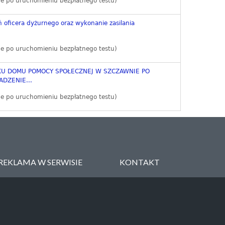
e po uruchomieniu bezpłatnego testu)
oficera dyżurnego oraz wykonanie zasilania
e po uruchomieniu bezpłatnego testu)
U DOMU POMOCY SPOŁECZNEJ W SZCZAWNIE PO
DZENIE...
e po uruchomieniu bezpłatnego testu)
REKLAMA W SERWISIE
KONTAKT