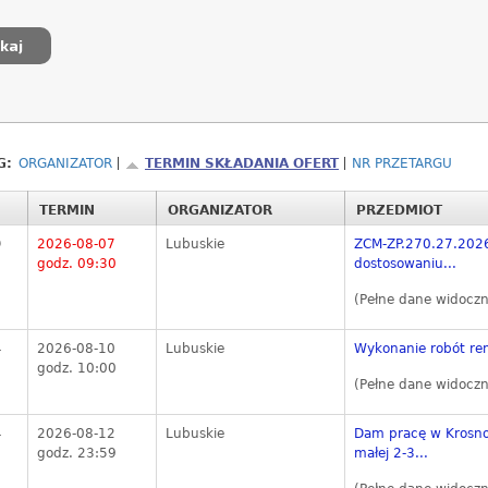
G:
ORGANIZATOR
TERMIN SKŁADANIA OFERT
NR PRZETARGU
TERMIN
ORGANIZATOR
PRZEDMIOT
9
2026-08-07
Lubuskie
ZCM-ZP.270.27.2026
godz. 09:30
dostosowaniu...
(Pełne dane widoczn
4
2026-08-10
Lubuskie
Wykonanie robót rem
godz. 10:00
(Pełne dane widoczn
4
2026-08-12
Lubuskie
Dam pracę w Krosno
godz. 23:59
małej 2-3...