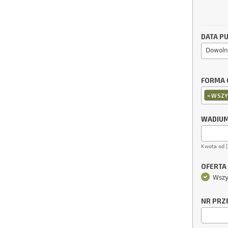
DATA PU
Dowoln
FORMA 
×
WSZY
WADIU
Kwota od 
OFERTA
Wszy
NR PRZ