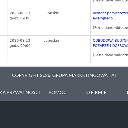
(Pełne dane widoczn
3
2026-08-13
Lubuskie
Remont pomieszczeń 
godz. 09:00
awaryjnego...
(Pełne dane widoczn
0
2026-08-13
Lubuskie
ODBUDOWA BUDYNK
godz. 09:00
POŻARZE I DOPROWA
(Pełne dane widoczn
COPYRIGHT 2026: GRUPA MARKETINGOWA TAI
YKA PRYWATNOŚCI
POMOC
O FIRMIE