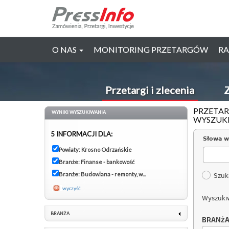
O NAS
MONITORING PRZETARGÓW
RA
Przetargi i zlecenia
Z
PRZETAR
WYNIKI WYSZUKIWANIA
WYSZUK
5 INFORMACJI DLA:
Słowa w
Powiaty: Krosno Odrzańskie
Branże: Finanse - bankowość
Branże: Budowlana - remonty, w...
Szuk
wyczyść
Wyszuki
BRANŻA
BRANŻ