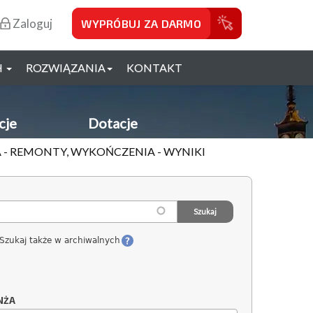
Zaloguj
WYPRÓBUJ ZA DARMO
H
ROZWIĄZANIA
KONTAKT
cje
Dotacje
 - REMONTY, WYKOŃCZENIA - WYNIKI
Szukaj także w archiwalnych
NŻA