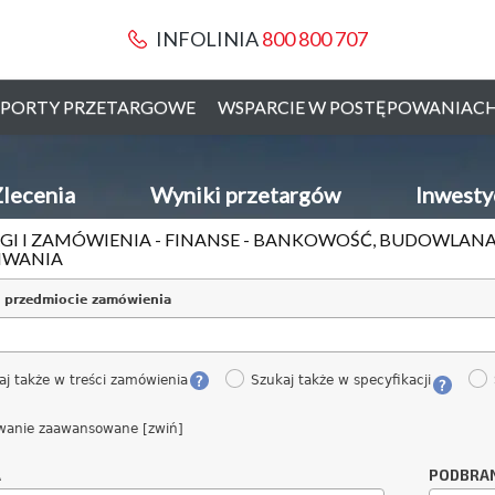
INFOLINIA
800 800 707
PORTY PRZETARGOWE
WSPARCIE W POSTĘPOWANIAC
lecenia
Wyniki przetargów
Inwesty
GI I ZAMÓWIENIA - FINANSE - BANKOWOŚĆ, BUDOWLANA
IWANIA
 przedmiocie zamówienia
aj także w treści zamówienia
Szukaj także w specyfikacji
wanie zaawansowane [zwiń]
A
PODBRA