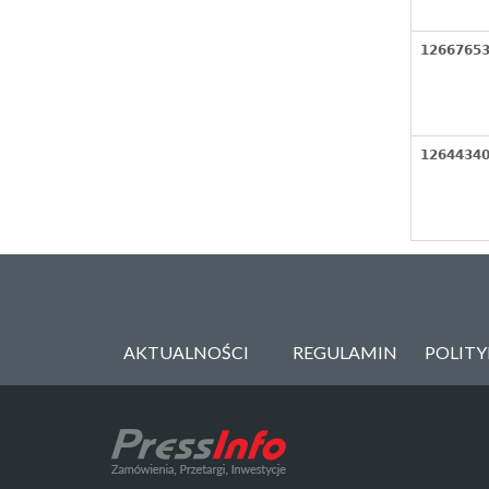
1266765
1264434
AKTUALNOŚCI
REGULAMIN
POLIT