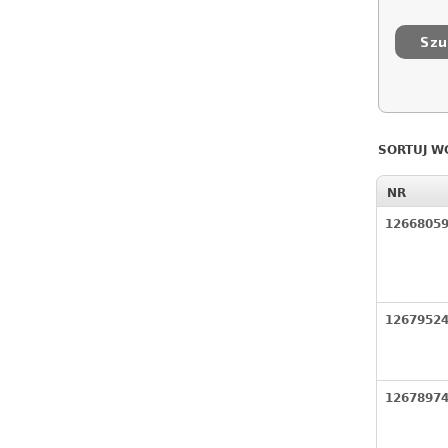
SORTUJ W
NR
1266805
1267952
1267897