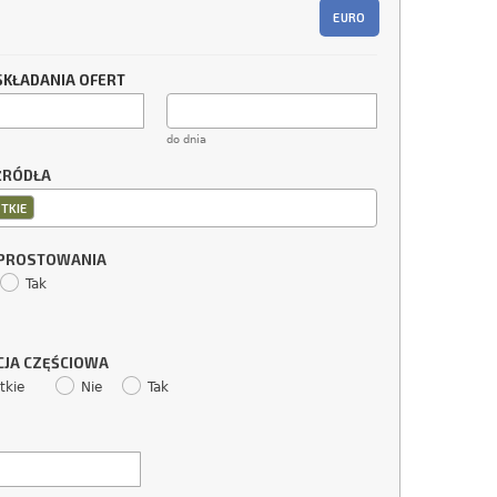
EURO
SKŁADANIA OFERT
do dnia
ŹRÓDŁA
TKIE
SPROSTOWANIA
Tak
CJA CZĘŚCIOWA
tkie
Nie
Tak