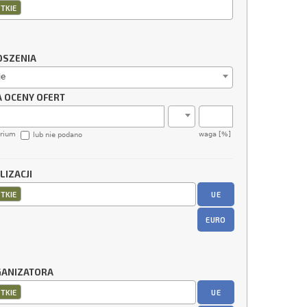
TKIE
OSZENIA
ie
A OCENY OFERT
erium
waga [%]
lub nie podano
LIZACJI
UE
TKIE
EURO
GANIZATORA
UE
TKIE