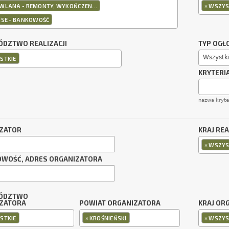
×
WLANA - REMONTY, WYKOŃCZEN...
WSZYS
NSE - BANKOWOŚĆ
DZTWO REALIZACJI
TYP OGŁ
Wszystk
STKIE
KRYTERI
nazwa kryt
ZATOR
KRAJ REA
×
WSZYS
OWOŚĆ, ADRES ORGANIZATORA
ÓDZTWO
ZATORA
POWIAT ORGANIZATORA
KRAJ OR
×
×
STKIE
KROŚNIEŃSKI
WSZYS