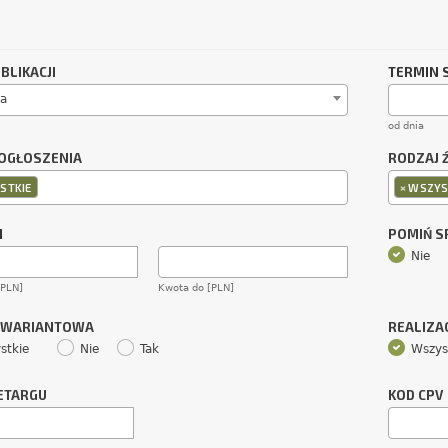
BLIKACJI
TERMIN 
a
od dnia
OGŁOSZENIA
RODZAJ 
×
STKIE
WSZYS
M
POMIŃ 
Nie
[PLN]
Kwota do [PLN]
 WARIANTOWA
REALIZA
stkie
Nie
Tak
Wszys
ETARGU
KOD CPV