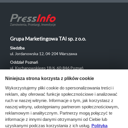
Grupa Marketingowa TAI sp. z o.o.
Siedziba
ul. Jordanowska 12, 04-204 Warszawa
Oddział Poznań
ul. Kochanowskiego 18/6, 60-846 Poznań
Menu
Niniejsza strona korzysta z plików cookie
O nas
Wykorzystujemy pliki cookie do spersonalizowania treści i
reklam, aby oferować funkcje społecznościowe i analizować
Rozwiązania
ruch w naszej witrynie. Informacje o tym, jak korzystasz z
Monitoring
naszej witryny, udostępniamy partnerom społecznościowym,
przetargów
reklamowym i analitycznym. Partnerzy mogą połączyć te
informacje z innymi danymi otrzymanymi od Ciebie lub
Raporty
uzyskanymi podczas korzystania z ich usług.
Polityka