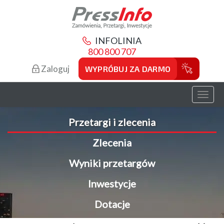
INFOLINIA
800 800 707
Zaloguj
WYPRÓBUJ ZA DARMO
Toggl
naviga
Przetargi i zlecenia
Zlecenia
Wyniki przetargów
Inwestycje
Dotacje