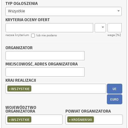
TYP OGŁOSZENIA
Wszystkie
KRYTERIA OCENY OFERT
nazwa kryterium
waga [%]
lub nie podano
ORGANIZATOR
MIEJSCOWOŚĆ, ADRES ORGANIZATORA
KRAJ REALIZACJI
×
UE
WSZYSTKIE
EURO
WOJEWÓDZTWO
ORGANIZATORA
POWIAT ORGANIZATORA
×
×
WSZYSTKIE
KROŚNIEŃSKI