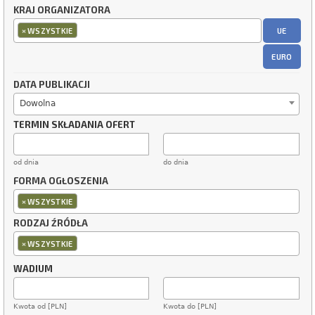
KRAJ ORGANIZATORA
×
UE
WSZYSTKIE
EURO
DATA PUBLIKACJI
Dowolna
TERMIN SKŁADANIA OFERT
od dnia
do dnia
FORMA OGŁOSZENIA
×
WSZYSTKIE
RODZAJ ŹRÓDŁA
×
WSZYSTKIE
WADIUM
Kwota od [PLN]
Kwota do [PLN]