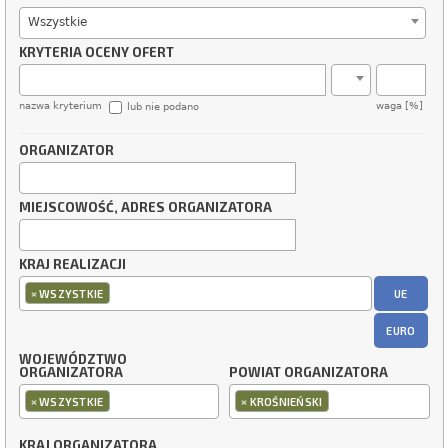
Wszystkie
KRYTERIA OCENY OFERT
nazwa kryterium
waga [%]
lub nie podano
ORGANIZATOR
MIEJSCOWOŚĆ, ADRES ORGANIZATORA
KRAJ REALIZACJI
×
UE
WSZYSTKIE
EURO
WOJEWÓDZTWO
ORGANIZATORA
POWIAT ORGANIZATORA
×
×
WSZYSTKIE
KROŚNIEŃSKI
KRAJ ORGANIZATORA