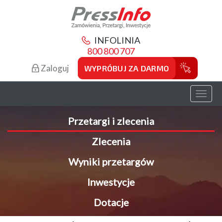
INFOLINIA
800 800 707
Zaloguj
WYPRÓBUJ ZA DARMO
Toggl
naviga
Przetargi i zlecenia
Zlecenia
Wyniki przetargów
Inwestycje
Dotacje