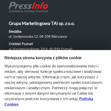
Grupa Marketingowa TAI sp. z o.o.
Siedziba
ul. Jordanowska 12, 04-204 Warszawa
Oddział Poznań
ul. Kochanowskiego 18/6, 60-846 Poznań
Menu
Niniejsza strona korzysta z plików cookie
O nas
Wykorzystujemy pliki cookie do spersonalizowania treści i
reklam, aby oferować funkcje społecznościowe i analizować
Rozwiązania
ruch w naszej witrynie. Informacje o tym, jak korzystasz z
Monitoring
naszej witryny, udostępniamy partnerom społecznościowym,
przetargów
reklamowym i analitycznym. Partnerzy mogą połączyć te
informacje z innymi danymi otrzymanymi od Ciebie lub
Raporty
uzyskanymi podczas korzystania z ich usług.
Polityka
przetargowe
Cookies
Ustawienia cookies