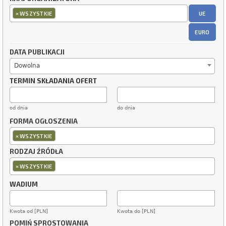
×
UE
WSZYSTKIE
EURO
DATA PUBLIKACJI
Dowolna
TERMIN SKŁADANIA OFERT
od dnia
do dnia
FORMA OGŁOSZENIA
×
WSZYSTKIE
RODZAJ ŹRÓDŁA
×
WSZYSTKIE
WADIUM
Kwota od [PLN]
Kwota do [PLN]
POMIŃ SPROSTOWANIA