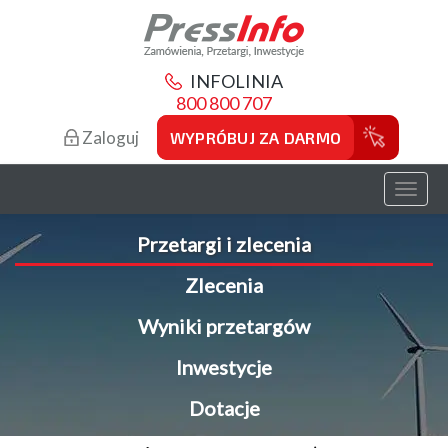
INFOLINIA
800 800 707
Zaloguj
WYPRÓBUJ ZA DARMO
Toggl
naviga
Przetargi i zlecenia
Zlecenia
Wyniki przetargów
Inwestycje
Dotacje