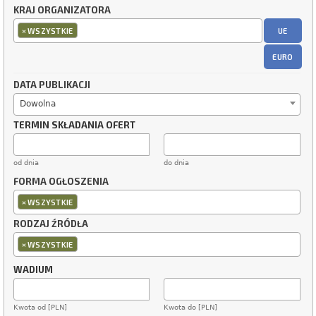
KRAJ ORGANIZATORA
×
UE
WSZYSTKIE
EURO
DATA PUBLIKACJI
Dowolna
TERMIN SKŁADANIA OFERT
od dnia
do dnia
FORMA OGŁOSZENIA
×
WSZYSTKIE
RODZAJ ŹRÓDŁA
×
WSZYSTKIE
WADIUM
Kwota od [PLN]
Kwota do [PLN]