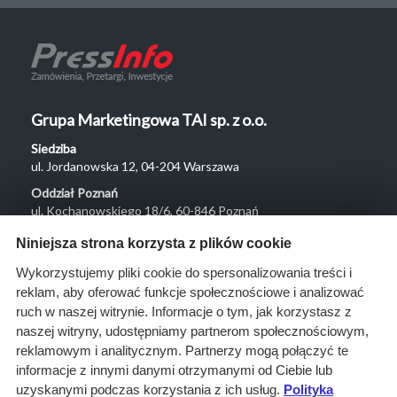
Grupa Marketingowa TAI sp. z o.o.
Siedziba
ul. Jordanowska 12, 04-204 Warszawa
Oddział Poznań
ul. Kochanowskiego 18/6, 60-846 Poznań
Menu
Niniejsza strona korzysta z plików cookie
O nas
Wykorzystujemy pliki cookie do spersonalizowania treści i
reklam, aby oferować funkcje społecznościowe i analizować
Rozwiązania
ruch w naszej witrynie. Informacje o tym, jak korzystasz z
Monitoring
naszej witryny, udostępniamy partnerom społecznościowym,
przetargów
reklamowym i analitycznym. Partnerzy mogą połączyć te
informacje z innymi danymi otrzymanymi od Ciebie lub
Raporty
uzyskanymi podczas korzystania z ich usług.
Polityka