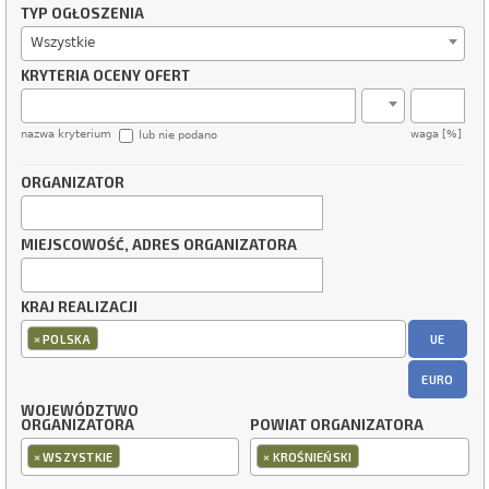
TYP OGŁOSZENIA
Wszystkie
KRYTERIA OCENY OFERT
nazwa kryterium
waga [%]
lub nie podano
ORGANIZATOR
MIEJSCOWOŚĆ, ADRES ORGANIZATORA
KRAJ REALIZACJI
×
UE
POLSKA
EURO
WOJEWÓDZTWO
ORGANIZATORA
POWIAT ORGANIZATORA
×
×
WSZYSTKIE
KROŚNIEŃSKI