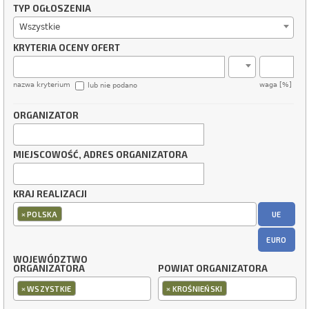
TYP OGŁOSZENIA
Wszystkie
KRYTERIA OCENY OFERT
nazwa kryterium
waga [%]
lub nie podano
ORGANIZATOR
MIEJSCOWOŚĆ, ADRES ORGANIZATORA
KRAJ REALIZACJI
×
UE
POLSKA
EURO
WOJEWÓDZTWO
ORGANIZATORA
POWIAT ORGANIZATORA
×
×
WSZYSTKIE
KROŚNIEŃSKI