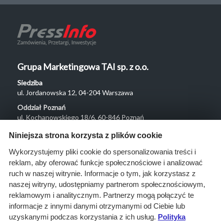
Grupa Marketingowa TAI sp. z o.o.
Siedziba
ul. Jordanowska 12, 04-204 Warszawa
Oddział Poznań
ul. Kochanowskiego 18/6, 60-846 Poznań
Menu
Niniejsza strona korzysta z plików cookie
O nas
Wykorzystujemy pliki cookie do spersonalizowania treści i
reklam, aby oferować funkcje społecznościowe i analizować
Rozwiązania
ruch w naszej witrynie. Informacje o tym, jak korzystasz z
Monitoring
naszej witryny, udostępniamy partnerom społecznościowym,
przetargów
reklamowym i analitycznym. Partnerzy mogą połączyć te
informacje z innymi danymi otrzymanymi od Ciebie lub
Raporty
uzyskanymi podczas korzystania z ich usług.
Polityka