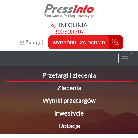
INFOLINIA
800 800 707
Zaloguj
WYPRÓBUJ ZA DARMO
Toggl
naviga
Przetargi i zlecenia
Zlecenia
Wyniki przetargów
Inwestycje
Dotacje