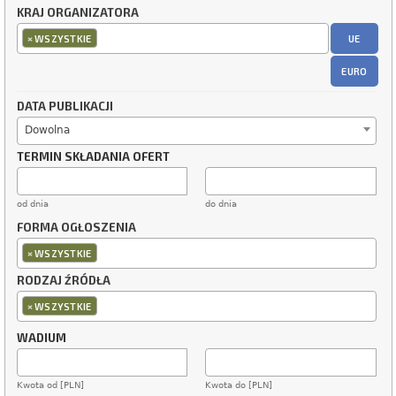
KRAJ ORGANIZATORA
×
UE
WSZYSTKIE
EURO
DATA PUBLIKACJI
Dowolna
TERMIN SKŁADANIA OFERT
od dnia
do dnia
FORMA OGŁOSZENIA
×
WSZYSTKIE
RODZAJ ŹRÓDŁA
×
WSZYSTKIE
WADIUM
Kwota od [PLN]
Kwota do [PLN]