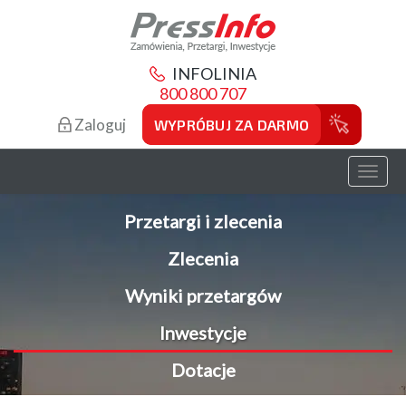
INFOLINIA
800 800 707
Zaloguj
WYPRÓBUJ ZA DARMO
Toggl
naviga
Przetargi i zlecenia
Zlecenia
Wyniki przetargów
Inwestycje
Dotacje