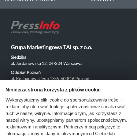
Grupa Marketingowa TAI sp. z o.o.
Siedziba
ul. Jordanowska 12, 04-204 Warszawa
Oddział Poznań
ul. Kochanowskiego 18/6, 60-846 Poznań
Menu
Niniejsza strona korzysta z plików cookie
O nas
Wykorzystujemy pliki cookie do spersonalizowania treści i
reklam, aby oferować funkcje społecznościowe i analizować
Rozwiązania
ruch w naszej witrynie. Informacje o tym, jak korzystasz z
Monitoring
naszej witryny, udostępniamy partnerom społecznościowym,
przetargów
reklamowym i analitycznym. Partnerzy mogą połączyć te
informacje z innymi danymi otrzymanymi od Ciebie lub