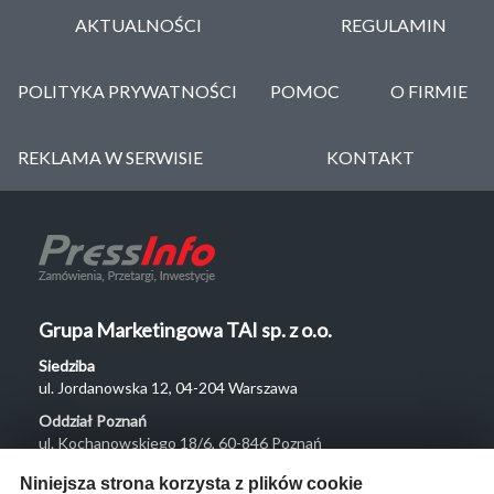
AKTUALNOŚCI
REGULAMIN
POLITYKA PRYWATNOŚCI
POMOC
O FIRMIE
REKLAMA W SERWISIE
KONTAKT
Grupa Marketingowa TAI sp. z o.o.
Siedziba
ul. Jordanowska 12, 04-204 Warszawa
Oddział Poznań
ul. Kochanowskiego 18/6, 60-846 Poznań
Menu
Niniejsza strona korzysta z plików cookie