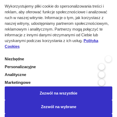
O nas
Wykorzystujemy pliki cookie do spersonalizowania treści i
reklam, aby oferować funkcje społecznościowe i analizować
Rozwiązania
ruch w naszej witrynie. Informacje o tym, jak korzystasz z
Monitoring
naszej witryny, udostępniamy partnerom społecznościowym,
przetargów
reklamowym i analitycznym. Partnerzy mogą połączyć te
informacje z innymi danymi otrzymanymi od Ciebie lub
Raporty
uzyskanymi podczas korzystania z ich usług.
Polityka
przetargowe
Cookies
Ustawienia cookies
Niezbędne
Kontakt
Personalizacyjne
Kontakt
Analityczne
Infolinia 800 800 707
Marketingowe
kontakt@pressinfo.pl
Zezwól na wszystkie
Dołącz do nas
Zezwól na wybrane