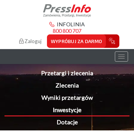
INFOLINIA
800 800 707
Zaloguj
WYPRÓBUJ ZA DARMO
Toggl
naviga
Przetargi i zlecenia
Zlecenia
Wyniki przetargów
Inwestycje
Dotacje