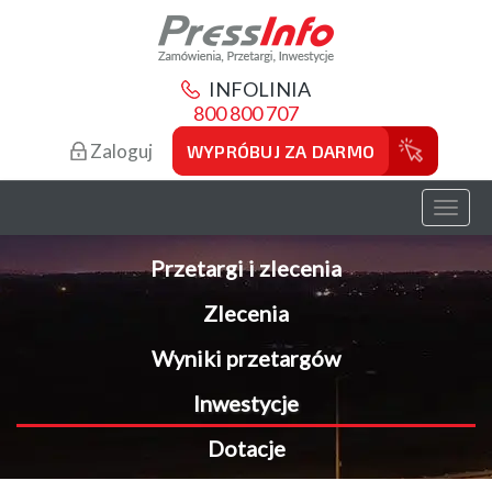
INFOLINIA
800 800 707
Zaloguj
WYPRÓBUJ ZA DARMO
Toggl
naviga
Przetargi i zlecenia
Zlecenia
Wyniki przetargów
Inwestycje
Dotacje