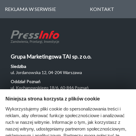
REKLAMA W SERWISIE
KONTAKT
Grupa Marketingowa TAI sp. z o.o.
Siedziba
ul. Jordanowska 12, 04-204 Warszawa
Oddział Poznań
ul. Kochanowskiego 18/6, 60-846 Poznań
Menu
Niniejsza strona korzysta z plików cookie
O nas
Wykorzystujemy pliki cookie do spersonalizowania treści i
reklam, aby oferować funkcje społecznościowe i analizować
Rozwiązania
ruch w naszej witrynie. Informacje o tym, jak korzystasz z
Monitoring
naszej witryny, udostępniamy partnerom społecznościowym,
przetargów
reklamowym i analitycznym. Partnerzy mogą połączyć te