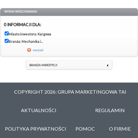
WYNIKI WYSZUKIWANIA
0 INFORMACJI DLA:
Miasto inwestora: Kargowa
Branża: Mechanika i...
wyczyść
BRANŻA INWESTYCJI
COPYRIGHT 2026: GRUPA MARKETINGOWA TAI
AKTUALNOŚCI
REGULAMIN
POLITYKA PRYWATNOŚCI
POMOC
O FIRMIE