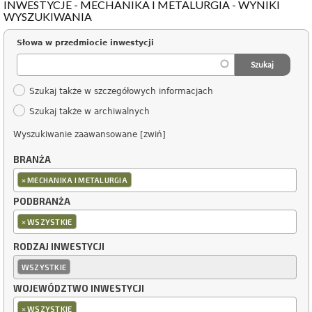
INWESTYCJE - MECHANIKA I METALURGIA - WYNIKI
WYSZUKIWANIA
Słowa w przedmiocie inwestycji
Szukaj także w szczegółowych informacjach
Szukaj także w archiwalnych
Wyszukiwanie zaawansowane [zwiń]
BRANŻA
×
MECHANIKA I METALURGIA
PODBRANŻA
×
WSZYSTKIE
RODZAJ INWESTYCJI
WSZYSTKIE
WOJEWÓDZTWO INWESTYCJI
×
WSZYSTKIE