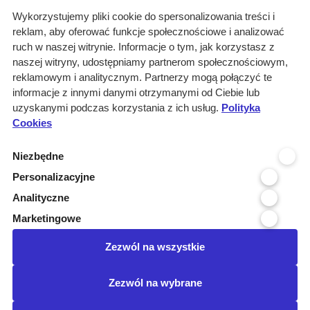
O nas
Wykorzystujemy pliki cookie do spersonalizowania treści i
reklam, aby oferować funkcje społecznościowe i analizować
Rozwiązania
ruch w naszej witrynie. Informacje o tym, jak korzystasz z
Monitoring
naszej witryny, udostępniamy partnerom społecznościowym,
przetargów
reklamowym i analitycznym. Partnerzy mogą połączyć te
informacje z innymi danymi otrzymanymi od Ciebie lub
Raporty
uzyskanymi podczas korzystania z ich usług.
Polityka
przetargowe
Cookies
Ustawienia cookies
Niezbędne
Kontakt
Personalizacyjne
Kontakt
Analityczne
Infolinia 800 800 707
Marketingowe
kontakt@pressinfo.pl
Zezwól na wszystkie
Dołącz do nas
Zezwól na wybrane