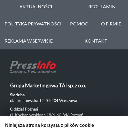
AKTUALNOŚCI
REGULAMIN
POLITYKA PRYWATNOŚCI
POMOC
O FIRMIE
REKLAMA W SERWISIE
KONTAKT
Grupa Marketingowa TAI sp. z o.o.
Siedziba
ul. Jordanowska 12, 04-204 Warszawa
Oddział Poznań
ul. Kochanowskiego 18/6, 60-846 Poznań
Menu
Niniejsza strona korzysta z plików cookie