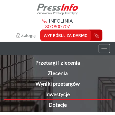
INFOLINIA
800 800 707
Zaloguj
WYPRÓBUJ ZA DARMO
Toggl
naviga
Przetargi i zlecenia
Zlecenia
Wyniki przetargów
Inwestycje
Dotacje