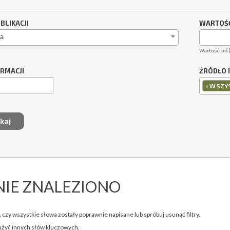
BLIKACJI
WARTOŚĆ
a
Wartość od 
ORMACJI
ŹRÓDŁO 
×
WSZYS
NIE ZNALEZIONO
 czy wszystkie słowa zostały poprawnie napisane lub spróbuj usunąć filtry.
użyć innych słów kluczowych.