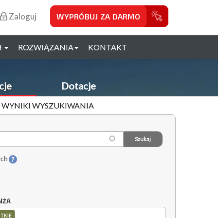
Zaloguj
WYPRÓBUJ ZA DARMO
H
ROZWIĄZANIA
KONTAKT
cje
Dotacje
- WYNIKI WYSZUKIWANIA
ych
NŻA
TKIE