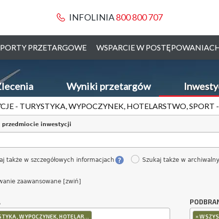
INFOLINIA
800 800 707
PORTY PRZETARGOWE
WSPARCIE W POSTĘPOWANIAC
lecenia
Wyniki przetargów
Inwesty
CJE - TURYSTYKA, WYPOCZYNEK, HOTELARSTWO, SPORT 
 przedmiocie inwestycji
aj także w szczegółowych informacjach
Szukaj także w archiwaln
wanie zaawansowane [zwiń]
A
PODBRA
×
TYKA, WYPOCZYNEK, HOTELAR...
WSZYS