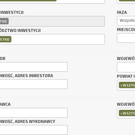
 INWESTYCJI
FAZA
Wszystk
TKIE
MIEJSCO
DZTWO INWESTYCJI
STKIE
TOR
WOJEWÓ
OWOŚĆ, ADRES INWESTORA
POWIAT 
×
WSZYS
AWCA
WOJEWÓ
×
WSZYS
OWOŚĆ, ADRES WYKONAWCY