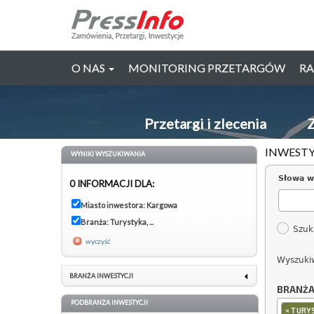
O NAS
MONITORING PRZETARGÓW
RA
Przetargi i zlecenia
Z
INWESTY
WYNIKI WYSZUKIWANIA
Słowa w
0 INFORMACJI DLA:
Miasto inwestora: Kargowa
Branża: Turystyka, ...
Szuk
wyczyść
Wyszuki
BRANŻA INWESTYCJI
BRANŻ
PODBRANŻA INWESTYCJI
×
TURYS