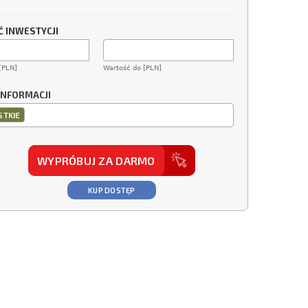
 INWESTYCJI
[PLN]
Wartość do [PLN]
INFORMACJI
TKIE
WYPRÓBUJ ZA DARMO
KUP DOSTĘP