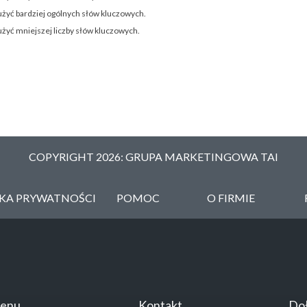
użyć bardziej ogólnych słów kluczowych.
użyć mniejszej liczby słów kluczowych.
COPYRIGHT 2026: GRUPA MARKETINGOWA TAI
YKA PRYWATNOŚCI
POMOC
O FIRMIE
enu
Kontakt
Doł