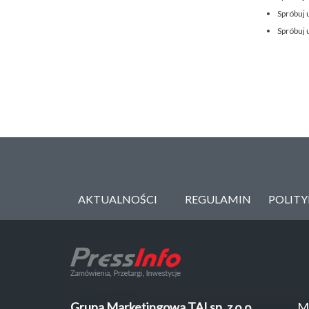
Spróbuj 
Spróbuj 
AKTUALNOŚCI
REGULAMIN
POLIT
Grupa Marketingowa TAI sp. z o.o.
M