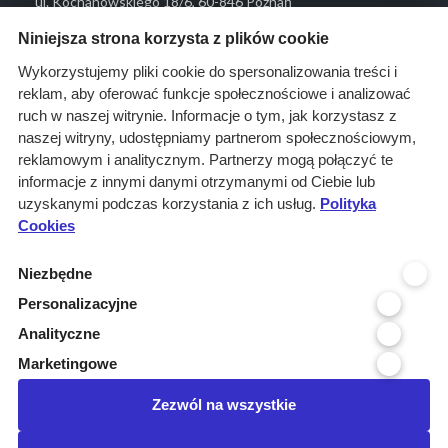
ul. Kochanowskiego 18/6, 60-846 Poznań
Menu
Niniejsza strona korzysta z plików cookie
O nas
Wykorzystujemy pliki cookie do spersonalizowania treści i
reklam, aby oferować funkcje społecznościowe i analizować
Rozwiązania
ruch w naszej witrynie. Informacje o tym, jak korzystasz z
Monitoring
naszej witryny, udostępniamy partnerom społecznościowym,
przetargów
reklamowym i analitycznym. Partnerzy mogą połączyć te
informacje z innymi danymi otrzymanymi od Ciebie lub
Raporty
uzyskanymi podczas korzystania z ich usług.
Polityka
przetargowe
Cookies
Ustawienia cookies
Niezbędne
Kontakt
Personalizacyjne
Kontakt
Analityczne
Infolinia 800 800 707
Marketingowe
kontakt@pressinfo.pl
Zezwól na wszystkie
Dołącz do nas