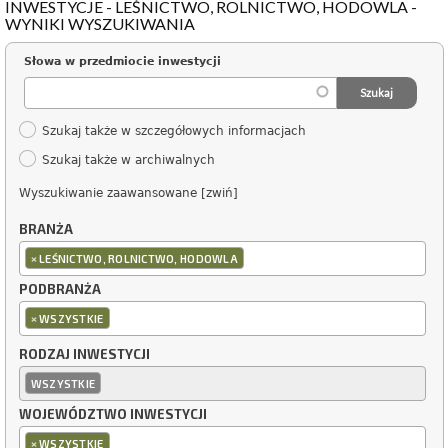
INWESTYCJE - LEŚNICTWO, ROLNICTWO, HODOWLA -
WYNIKI WYSZUKIWANIA
Słowa w przedmiocie inwestycji
Szukaj także w szczegółowych informacjach
Szukaj także w archiwalnych
Wyszukiwanie zaawansowane [zwiń]
BRANŻA
×
LEŚNICTWO, ROLNICTWO, HODOWLA
PODBRANŻA
×
WSZYSTKIE
RODZAJ INWESTYCJI
WSZYSTKIE
WOJEWÓDZTWO INWESTYCJI
×
WSZYSTKIE