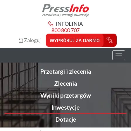
INFOLINIA
800 800 707
Zaloguj
WYPRÓBUJ ZA DARMO
Toggl
naviga
Przetargi i zlecenia
Zlecenia
Wyniki przetargów
Inwestycje
Dotacje