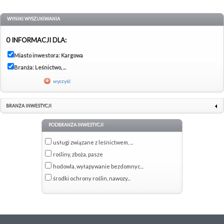
WYNIKI WYSZUKIWANIA
0 INFORMACJI DLA:
Miasto inwestora: Kargowa
Branża: Leśnictwo, ...
wyczyść
BRANŻA INWESTYCJI
PODBRANŻA INWESTYCJI
usługi związane z leśnictwem, ...
rośliny, zboża, pasze
hodowla, wyłapywanie bezdomnyc...
środki ochrony roślin, nawozy...